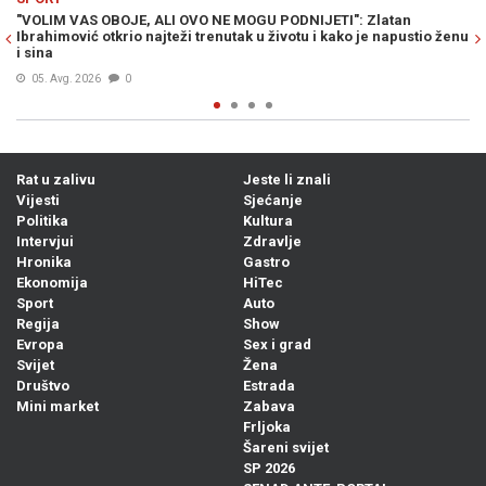
O NE MOGU PODNIJETI": Zlatan
NA POMOLU JE SENZACIONALAN P
renutak u životu i kako je napustio ženu
mogao ostati bez unosnog posla,
Bosanac...
04. Avg. 2026
0
Rat u zalivu
Jeste li znali
Vijesti
Sjećanje
Politika
Kultura
Intervjui
Zdravlje
Hronika
Gastro
Ekonomija
HiTec
Sport
Auto
Regija
Show
Evropa
Sex i grad
Svijet
Žena
Društvo
Estrada
Mini market
Zabava
Frljoka
Šareni svijet
SP 2026