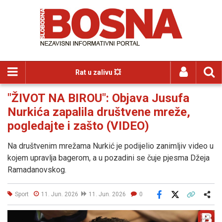
Rat u zalivu 💥
"ŽIVOT NA BIROU": Objava Jusufa
Nurkića zapalila društvene mreže,
pogledajte i zašto (VIDEO)
Na društvenim mrežama Nurkić je podijelio zanimljiv video u
kojem upravlja bagerom, a u pozadini se čuje pjesma Džeja
Ramadanovskog.
Sport
11. Jun. 2026
11. Jun. 2026
0
Facebook
X
Kopiraj link
Više