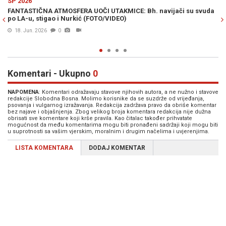
SPORT
AKMICE: Bh. navijači su svuda
SJAJNI DIV IZ ŽIVNICA: Odličan nastu
IDEO)
bivšeg kluba, nažalost...
06. Jan. 2026
1
Komentari - Ukupno
0
NAPOMENA
: Komentari odražavaju stavove njihovih autora, a ne nužno i stavove
redakcije Slobodna Bosna. Molimo korisnike da se suzdrže od vrijeđanja,
psovanja i vulgarnog izražavanja. Redakcija zadržava pravo da obriše komentar
bez najave i objašnjenja. Zbog velikog broja komentara redakcija nije dužna
obrisati sve komentare koji krše pravila. Kao čitalac također prihvatate
mogućnost da među komentarima mogu biti pronađeni sadržaji koji mogu biti
u suprotnosti sa vašim vjerskim, moralnim i drugim načelima i uvjerenjima.
LISTA KOMENTARA
DODAJ KOMENTAR