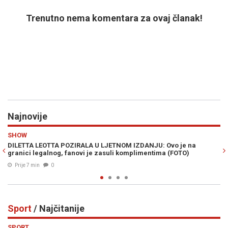
Trenutno nema komentara za ovaj članak!
Najnovije
Previous
N
HRONIKA
JETNOM IZDANJU: Ovo je na
"PAO" ŠANER LAŽNJAKA: Inspekcija u
asuli komplimentima (FOTO)
poznatih marki vrijedne 13,6 milion
Prije 14 min
0
Sport
/ Najčitanije
Previous
N
SPORT