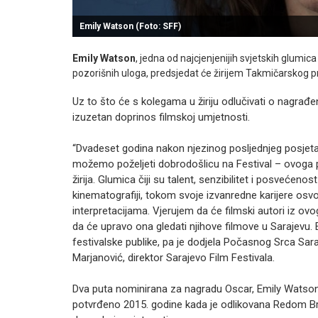
Emily Watson (Foto: SFF)
Emily Watson
, jedna od najcjenjenijih svjetskih glumica k
pozorišnih uloga, predsjedat će žirijem Takmičarskog pr
Uz to što će s kolegama u žiriju odlučivati o nagrađe
izuzetan doprinos filmskoj umjetnosti.
“Dvadeset godina nakon njezinog posljednjeg posjet
možemo poželjeti dobrodošlicu na Festival – ovoga p
žirija. Glumica čiji su talent, senzibilitet i posveće
kinematografiji, tokom svoje izvanredne karijere osvoj
interpretacijama. Vjerujem da će filmski autori iz o
da će upravo ona gledati njihove filmove u Sarajev
festivalske publike, pa je dodjela Počasnog Srca Sara
Marjanović, direktor Sarajevo Film Festivala.
Dva puta nominirana za nagradu Oscar, Emily Watson
potvrđeno 2015. godine kada je odlikovana Redom Br