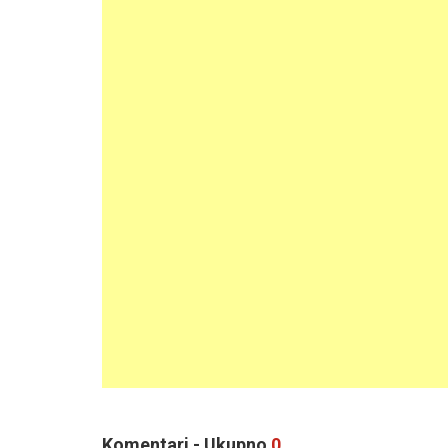
Komentari - Ukupno
0