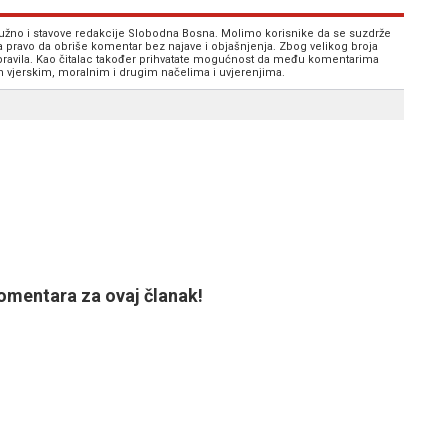
 nužno i stavove redakcije Slobodna Bosna. Molimo korisnike da se suzdrže
va pravo da obriše komentar bez najave i objašnjenja. Zbog velikog broja
 pravila. Kao čitalac također prihvatate mogućnost da među komentarima
im vjerskim, moralnim i drugim načelima i uvjerenjima.
mentara za ovaj članak!