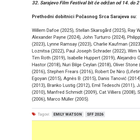
32. Sarajevo Film Festival bit će održan od 14. do 
Prethodni dobitnici Počasnog Srca Sarajeva su:
Willem Dafoe (2025), Stellan Skarsgård (2025), Ray 
Alexander Payne (2024), John Turturro (2024), Phili
(2023), Lynne Ramsay (2023), Charlie Kaufman (2023)
Loznitsa (2022), Paul Joseph Schrader (2022), Wim 
Tim Roth (2019), Isabelle Huppert (2019), Alejandro G
Hastor (2018), Nuri Bilge Ceylan (2018), Oliver Sto
(2016), Stephen Frears (2016), Robert De Niro (Life
Egoyan (2015), Agnès B. (2015), Danis Tanović (2014),
(2013), Branko Lustig (2012), Emil Tedeschi (2011), J
(2010), Manfred Schmidt (2009), Cat Villiers (2008),
(2006), Marco Müller (2005).
Tagovi:
EMILY WATSON
SFF 2026