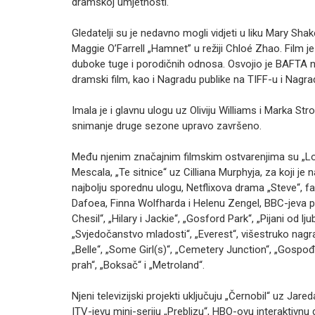
dramskoj umjetnosti.
Gledatelji su je nedavno mogli vidjeti u liku Mary Sh
Maggie O’Farrell „Hamnet” u režiji Chloé Zhao. Film je
duboke tuge i porodičnih odnosa. Osvojio je BAFTA nagr
dramski film, kao i Nagradu publike na TIFF-u i Nagrad
Imala je i glavnu ulogu uz Oliviju Williams i Marka Stro
snimanje druge sezone upravo završeno.
Među njenim značajnim filmskim ostvarenjima su „Lom
Mescala, „Te sitnice“ uz Cilliana Murphyja, za koji 
najbolju sporednu ulogu, Netflixova drama „Steve“, f
Dafoea, Finna Wolfharda i Helenu Zengel, BBC-jeva prod
Chesil“, „Hilary i Jackie“, „Gosford Park“, „Pijani od ljub
„Svjedočanstvo mladosti“, „Everest“, višestruko nagr
„Belle“, „Some Girl(s)“, „Cemetery Junction“, „Gospođ
prah“, „Boksač“ i „Metroland“.
Njeni televizijski projekti uključuju „Černobil“ uz Jared
ITV-jevu mini-seriju „Preblizu“, HBO-ovu interaktiv