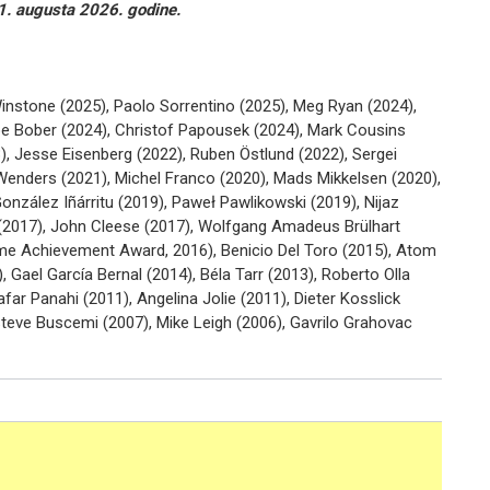
21. augusta 2026. godine.
Winstone (2025), Paolo Sorrentino (2025), Meg Ryan (2024),
ppe Bober (2024), Christof Papousek (2024), Mark Cousins
, Jesse Eisenberg (2022), Ruben Östlund (2022), Sergei
Wenders (2021), Michel Franco (2020), Mads Mikkelsen (2020),
onzález Iñárritu (2019), Paweł Pawlikowski (2019), Nijaz
ne (2017), John Cleese (2017), Wolfgang Amadeus Brülhart
time Achievement Award, 2016), Benicio Del Toro (2015), Atom
 Gael García Bernal (2014), Béla Tarr (2013), Roberto Olla
afar Panahi (2011), Angelina Jolie (2011), Dieter Kosslick
 Steve Buscemi (2007), Mike Leigh (2006), Gavrilo Grahovac