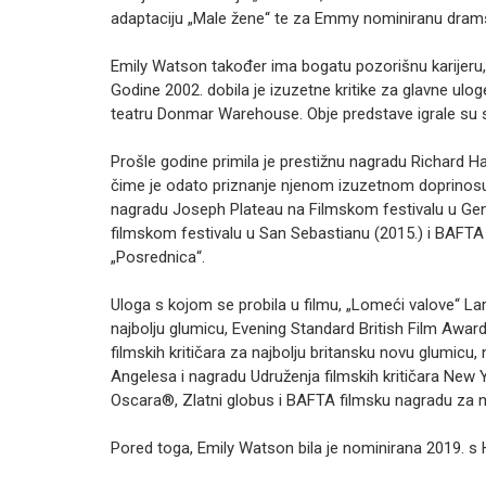
adaptaciju „Male žene“ te za Emmy nominiranu dramsk
Emily Watson također ima bogatu pozorišnu karijeru,
Godine 2002. dobila je izuzetne kritike za glavne uloge
teatru Donmar Warehouse. Obje predstave igrale su 
Prošle godine primila je prestižnu nagradu Richard Ha
čime je odato priznanje njenom izuzetnom doprinosu 
nagradu Joseph Plateau na Filmskom festivalu u Ge
filmskom festivalu u San Sebastianu (2015.) i BAFTA 
„Posrednica“.
Uloga s kojom se probila u filmu, „Lomeći valove“ Lar
najbolju glumicu, Evening Standard British Film Awar
filmskih kritičara za najbolju britansku novu glumicu
Angelesa i nagradu Udruženja filmskih kritičara New Y
Oscara®, Zlatni globus i BAFTA filmsku nagradu za n
Pored toga, Emily Watson bila je nominirana 2019. s 