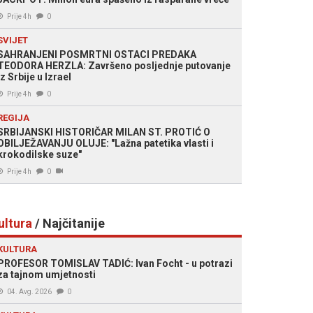
Prije 4h
0
SVIJET
SAHRANJENI POSMRTNI OSTACI PREDAKA
TEODORA HERZLA: Završeno posljednje putovanje
iz Srbije u Izrael
Prije 4h
0
REGIJA
SRBIJANSKI HISTORIČAR MILAN ST. PROTIĆ O
OBILJEŽAVANJU OLUJE: "Lažna patetika vlasti i
krokodilske suze"
Prije 4h
0
ultura
/ Najčitanije
KULTURA
PROFESOR TOMISLAV TADIĆ: Ivan Focht - u potrazi
za tajnom umjetnosti
04. Avg. 2026
0