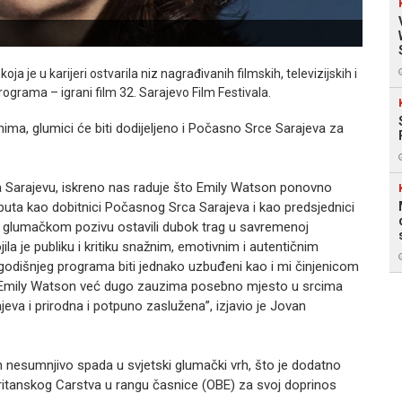
oja je u karijeri ostvarila niz nagrađivanih filmskih, televizijskih i
ograma – igrani film 32. Sarajevo Film Festivala.
nima, glumici će biti dodijeljeno i Počasno Srce Sarajeva za
a Sarajevu, iskreno nas raduje što Emily Watson ponovno
uta kao dobitnici Počasnog Srca Sarajeva i kao predsjednici
nost glumačkom pozivu ostavili dubok trag u savremenoj
ila je publiku i kritiku snažnim, emotivnim i autentičnim
vogodišnjeg programa biti jednako uzbuđeni kao i mi činjenicom
u. Emily Watson već dugo zauzima posebno mjesto u srcima
jeva i prirodna i potpuno zaslužena”, izjavio je Jovan
 nesumnjivo spada u svjetski glumački vrh, što je dodatno
itanskog Carstva u rangu časnice (OBE) za svoj doprinos