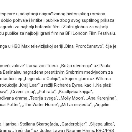
akespeare u adaptaciji nagrađivanog historijskog romana
 dobio pohvale i kritike i publike zbog svog suptilnog prikaza
adu za najbolji britanski film i Zlatni globus za najbolji
u publike za najbolji igrani film na BFI London Film Festivalu.
nga u HBO Max televizijskoj seriji „Dina: Proročanstvo“, čije je
eći valove“ Larsa von Triera, „Božja stvorenja“ uz Paula
je na Berlinaleu nagrađena prestižnim Srebrnim medvjedom za
antastični ep „Legenda o Ochiju“, u kojem glumi uz Willema
ukcija „Kralj Lear“ u režiji Richarda Eyrea, kao i „Na plaži
avi“, „Crveni zmaj“, „Put rata“, „Kradljivica knjiga“,
ađivana drama „Teorija svega“, „Molly Moon“, „Ana Karenjina“,
ica Potter“, „The Water Horse“, „Mrtva nevjesta“, „Angelin
a Harrisa i Stellana Skarsgårda, „Garderobijer“, „Slijepa ulica“,
nu dramu „Treći dan“ uz Judea Lawa i Naomie Harris, BBC/PBS