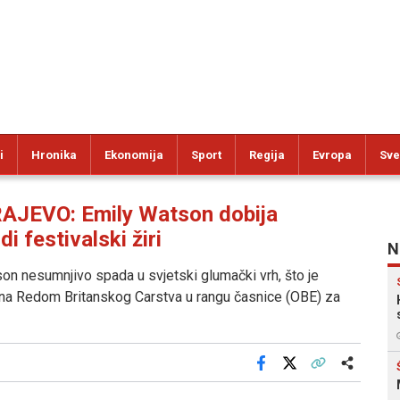
i
Hronika
Ekonomija
Sport
Regija
Evropa
Sve
AJEVO: Emily Watson dobija
 festivalski žiri
N
on nesumnjivo spada u svjetski glumački vrh, što je
na Redom Britanskog Carstva u rangu časnice (OBE) za
Facebook
X
Kopiraj link
Više