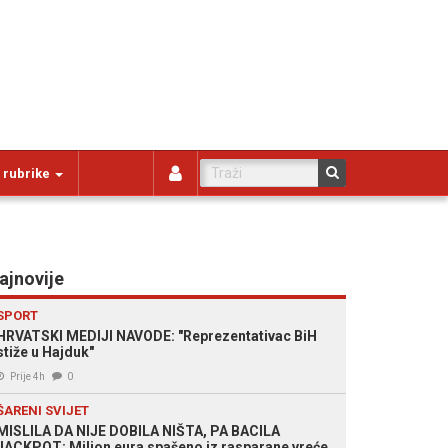
 rubrike
ajnovije
SPORT
HRVATSKI MEDIJI NAVODE: "Reprezentativac BiH
stiže u Hajduk"
Prije 4h
0
ŠARENI SVIJET
MISLILA DA NIJE DOBILA NIŠTA, PA BACILA
JACKPOT: Milion eura spašeno iz rasparane vreće