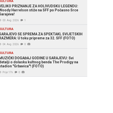
KULTURA
VELIKO PRIZNANJE ZA HOLIVUDSKU LEGENDU:
Woody Harrelson stiže na SFF po Počasno Srce
Sarajeva!
03. Avg. 2026
1
KULTURA
SARAJEVO SE SPREMA ZA SPEKTAKL SVIJETSKIH
RAZMERA: U toku pripreme za 32. SFF (FOTO)
04. Avg. 2026
0
KULTURA
MUZIČKI DOGAĐAJ GODINE U SARAJEVU: Svi
detalji o dolasku kultnog benda The Prodigy na
stadion "Grbavica"! (FOTO)
Prije 17h
0