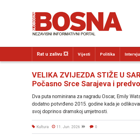
Rat u zalivu 💥
Vijesti
Politika
Intervju
VELIKA ZVIJEZDA STIŽE U SAR
Počasno Srce Sarajeva i predvodi
Dva puta nominirana za nagradu Oscar, Emily Wats
dodatno potvrđeno 2015. godine kada je odlikova
svoj doprinos dramskoj umjetnosti.
Kultura
11. Jun. 2026
0