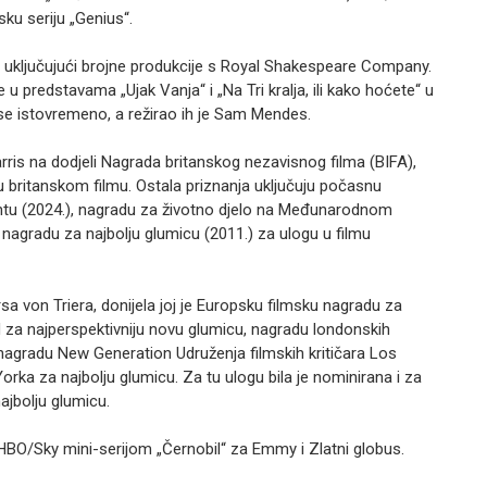
u seriju „Genius“.
 uključujući brojne produkcije s Royal Shakespeare Company.
 u predstavama „Ujak Vanja“ i „Na Tri kralja, ili kako hoćete“ u
se istovremeno, a režirao ih je Sam Mendes.
rris na dodjeli Nagrada britanskog nezavisnog filma (BIFA),
britanskom filmu. Ostala priznanja uključuju počasnu
ntu (2024.), nagradu za životno djelo na Međunarodnom
nagradu za najbolju glumicu (2011.) za ulogu u filmu
sa von Triera, donijela joj je Europsku filmsku nagradu za
d za najperspektivniju novu glumicu, nagradu londonskih
, nagradu New Generation Udruženja filmskih kritičara Los
orka za najbolju glumicu. Za tu ulogu bila je nominirana i za
ajbolju glumicu.
HBO/Sky mini-serijom „Černobil“ za Emmy i Zlatni globus.