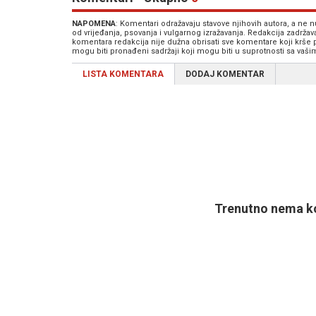
NAPOMENA
: Komentari odražavaju stavove njihovih autora, a ne
od vrijeđanja, psovanja i vulgarnog izražavanja. Redakcija zadrža
komentara redakcija nije dužna obrisati sve komentare koji krše
mogu biti pronađeni sadržaji koji mogu biti u suprotnosti sa vaš
LISTA KOMENTARA
DODAJ KOMENTAR
Trenutno nema ko