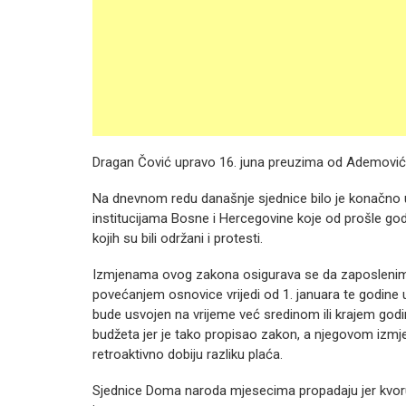
Dragan Čović upravo 16. juna preuzima od Ademovi
Na dnevnom redu današnje sjednice bilo je konačno
institucijama Bosne i Hercegovine koje od prošle godi
kojih su bili održani i protesti.
Izmjenama ovog zakona osigurava se da zaposlenim 
povećanjem osnovice vrijedi od 1. januara te godine
bude usvojen na vrijeme već sredinom ili krajem godi
budžeta jer je tako propisao zakon, a njegovom izm
retroaktivno dobiju razliku plaća.
Sjednice Doma naroda mjesecima propadaju jer kvoru