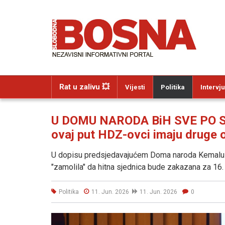
Rat u zalivu 💥
Vijesti
Politika
Intervju
U DOMU NARODA BiH SVE PO ST
ovaj put HDZ-ovci imaju druge
U dopisu predsjedavajućem Doma naroda Kemalu 
"zamolila" da hitna sjednica bude zakazana za 16. 
Politika
11. Jun. 2026
11. Jun. 2026
0