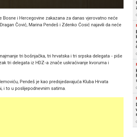
e Bosne i Hercegovine zakazana za danas vjerovatno neće
 Dragan Čović, Marina Pendeš i Zdenko Ćosić najavili da neće
ajmanje tri bošnjačka, tri hrvatska i tri srpska delegata - piše
k tri delegata iz HDZ-a znače uskraćivanje kvoruma i
moviću, Pendeš je kao predsjedavajuća Kluba Hrvata
i, i to u poslijepodnevnim satima.