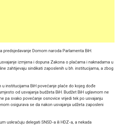
ća predsjedavanje Domom naroda Parlamenta BiH.
 usvajanje izmjena i dopuna Zakona o plaćama i naknadama u
ne zahtijevaju sindikati zaposlenih u bh. institucijama, a zbog
u institucijama BiH povećanje plaće do kojeg dođe
 umjesto od usvajanja budžeta BiH. Budžet BiH uglavnom ne
ne pa svako povećanje osnovice vrijedi tek po usvajanju
jenom osigurava se da nakon usvajanja udžeta zaposleni
m uskraćuju delegati SNSD-a ili HDZ-a, a nekada