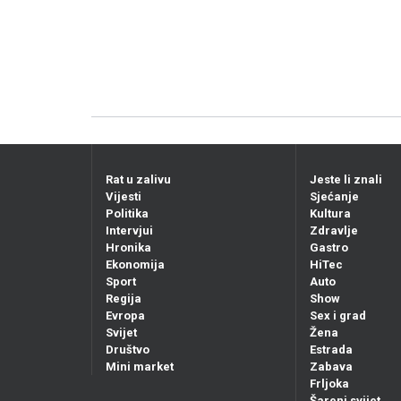
Rat u zalivu
Jeste li znali
Vijesti
Sjećanje
Politika
Kultura
Intervjui
Zdravlje
Hronika
Gastro
Ekonomija
HiTec
Sport
Auto
Regija
Show
Evropa
Sex i grad
Svijet
Žena
Društvo
Estrada
Mini market
Zabava
Frljoka
Šareni svijet