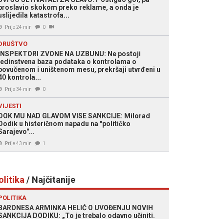
proslavio skokom preko reklame, a onda je
uslijedila katastrofa...
Prije 24 min
0
DRUŠTVO
INSPEKTORI ZVONE NA UZBUNU: Ne postoji
jedinstvena baza podataka o kontrolama o
povučenom i uništenom mesu, prekršaji utvrđeni u
40 kontrola...
Prije 34 min
0
VIJESTI
DOK MU NAD GLAVOM VISE SANKCIJE: Milorad
Dodik u histeričnom napadu na "političko
Sarajevo"...
Prije 43 min
1
olitika
/ Najčitanije
POLITIKA
BARONESA ARMINKA HELIĆ O UVOĐENJU NOVIH
SANKCIJA DODIKU: „To je trebalo odavno učiniti.