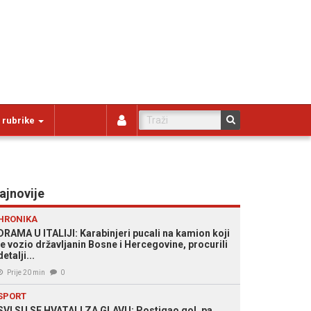
 rubrike
ajnovije
HRONIKA
DRAMA U ITALIJI: Karabinjeri pucali na kamion koji
je vozio državljanin Bosne i Hercegovine, procurili
detalji...
Prije 20 min
0
SPORT
SVI SU SE HVATALI ZA GLAVU: Postigao gol, pa