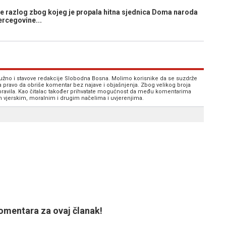
e razlog zbog kojeg je propala hitna sjednica Doma naroda
rcegovine...
 nužno i stavove redakcije Slobodna Bosna. Molimo korisnike da se suzdrže
va pravo da obriše komentar bez najave i objašnjenja. Zbog velikog broja
 pravila. Kao čitalac također prihvatate mogućnost da među komentarima
im vjerskim, moralnim i drugim načelima i uvjerenjima.
mentara za ovaj članak!