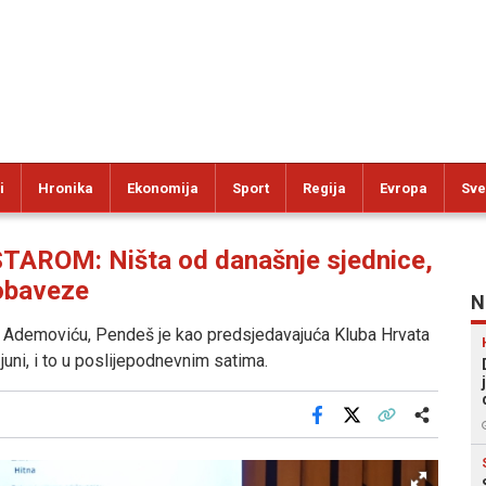
i
Hronika
Ekonomija
Sport
Regija
Evropa
Sve
AROM: Ništa od današnje sjednice,
 obaveze
N
Ademoviću, Pendeš je kao predsjedavajuća Kluba Hrvata
juni, i to u poslijepodnevnim satima.
Facebook
X
Kopiraj link
Više