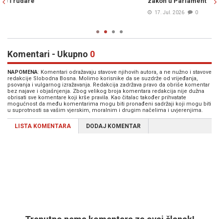
zakon u Parlament
Da
17. Jul. 2026
0
Komentari - Ukupno
0
NAPOMENA
: Komentari odražavaju stavove njihovih autora, a ne nužno i stavove
redakcije Slobodna Bosna. Molimo korisnike da se suzdrže od vrijeđanja,
psovanja i vulgarnog izražavanja. Redakcija zadržava pravo da obriše komentar
bez najave i objašnjenja. Zbog velikog broja komentara redakcija nije dužna
obrisati sve komentare koji krše pravila. Kao čitalac također prihvatate
mogućnost da među komentarima mogu biti pronađeni sadržaji koji mogu biti
u suprotnosti sa vašim vjerskim, moralnim i drugim načelima i uvjerenjima.
LISTA KOMENTARA
DODAJ KOMENTAR