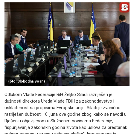
Foto: Slobodna Bosna
Odlukom Vlade Federacije BiH Željko Silađi razriješen je
dužnosti direktora Ureda Vlade FBiH za zakonodavstvo i
usklađenost sa propisima Evropske unije. Silađi je zvanično
razriješen dužnosti 10. juna ove godine zbog, kako se navodi u
Rješenju objavljenom u Službenim novinama Federacije,
“ispunjavanja zakonskih godina života kao uslova za prestanak