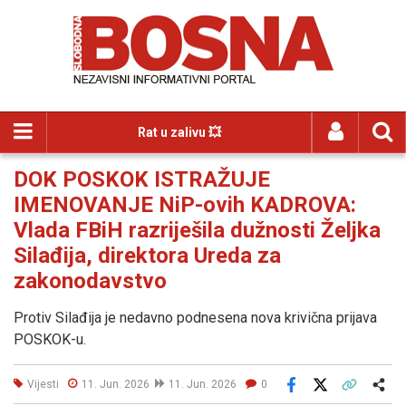
Rat u zalivu 💥
DOK POSKOK ISTRAŽUJE
IMENOVANJE NiP-ovih KADROVA:
Vlada FBiH razriješila dužnosti Željka
Silađija, direktora Ureda za
zakonodavstvo
Protiv Silađija je nedavno podnesena nova krivična prijava
POSKOK-u.
Vijesti
11. Jun. 2026
11. Jun. 2026
0
Facebook
X
Kopiraj link
Više