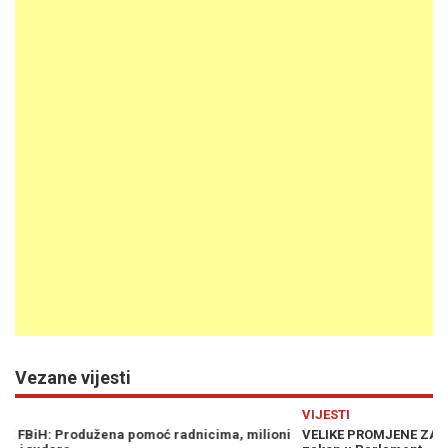
Vezane vijesti
Previous
N
VIJESTI
VI
i
VELIKE PROMJENE ZA NEZAPOSLENE: Vlada FBiH uputila novi
OD