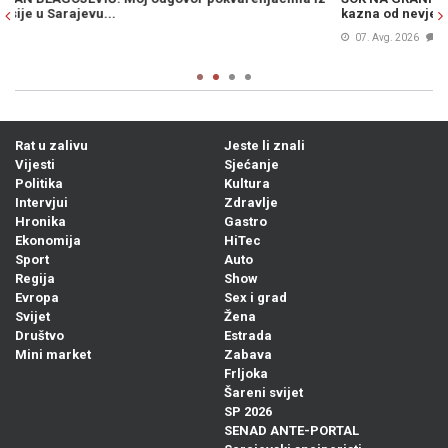
kazna od nevjerovatnih 13.000 eura
po
07. Avg. 2026
0
Rat u zalivu
Jeste li znali
Vijesti
Sjećanje
Politika
Kultura
Intervjui
Zdravlje
Hronika
Gastro
Ekonomija
HiTec
Sport
Auto
Regija
Show
Evropa
Sex i grad
Svijet
Žena
Društvo
Estrada
Mini market
Zabava
Frljoka
Šareni svijet
SP 2026
SENAD ANTE-PORTAL