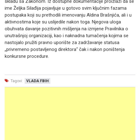
skladu sa Zakonom. Iz dostupne dokumentacije proizlazi da se
ime Željka Silađija pojavljuje u gotovo svim ključnim fazama
postupaka koji su prethodili imenovanju Aldina Brašnjića, ali i u
aktivnostima koje su uslijedile nakon toga. Njegova uloga
obuhvata davanje pozitivnih mišljenja na izmjene Pravilnika o
unutrašnjoj organizaciji, kao i naknadna tumačenja kojima se
nastojalo pružiti pravno uporište za zadržavanje statusa
„privremeno postavljenog direktora“ čak i nakon poništenja
konkursne procedure.
Tagovi:
VLADA FBIH