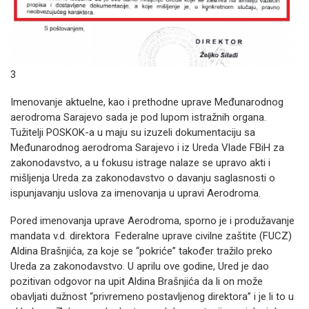
3
Imenovanje aktuelne, kao i prethodne uprave Međunarodnog
aerodroma Sarajevo sada je pod lupom istražnih organa.
Tužitelji POSKOK-a u maju su izuzeli dokumentaciju sa
Međunarodnog aerodroma Sarajevo i iz Ureda Vlade FBiH za
zakonodavstvo, a u fokusu istrage nalaze se upravo akti i
mišljenja Ureda za zakonodavstvo o davanju saglasnosti o
ispunjavanju uslova za imenovanja u upravi Aerodroma.
Pored imenovanja uprave Aerodroma, sporno je i produžavanje
mandata v.d. direktora Federalne uprave civilne zaštite (FUCZ)
Aldina Brašnjića, za koje se “pokriće” također tražilo preko
Ureda za zakonodavstvo. U aprilu ove godine, Ured je dao
pozitivan odgovor na upit Aldina Brašnjića da li on može
obavljati dužnost “privremeno postavljenog direktora” i je li to u