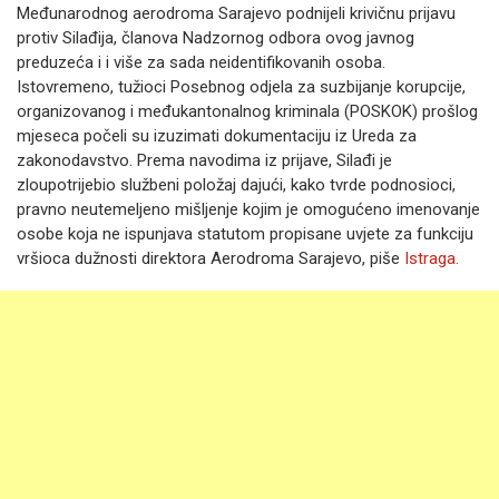
Međunarodnog aerodroma Sarajevo podnijeli krivičnu prijavu
protiv Silađija, članova Nadzornog odbora ovog javnog
preduzeća i i više za sada neidentifikovanih osoba.
Istovremeno, tužioci Posebnog odjela za suzbijanje korupcije,
organizovanog i međukantonalnog kriminala (POSKOK) prošlog
mjeseca počeli su izuzimati dokumentaciju iz Ureda za
zakonodavstvo. Prema navodima iz prijave, Silađi je
zloupotrijebio službeni položaj dajući, kako tvrde podnosioci,
pravno neutemeljeno mišljenje kojim je omogućeno imenovanje
osobe koja ne ispunjava statutom propisane uvjete za funkciju
vršioca dužnosti direktora Aerodroma Sarajevo, piše
Istraga.