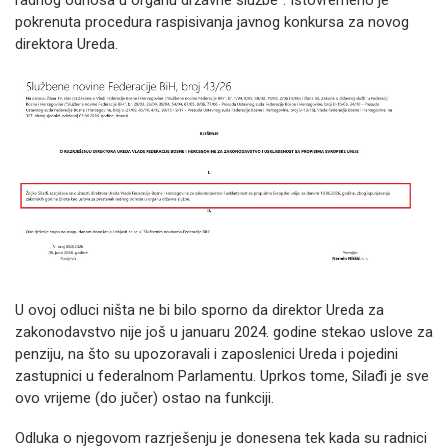
radnog odnosa u organu državne službe”. Istovremeno je
pokrenuta procedura raspisivanja javnog konkursa za novog
direktora Ureda.
U ovoj odluci ništa ne bi bilo sporno da direktor Ureda za
zakonodavstvo nije još u januaru 2024. godine stekao uslove za
penziju, na što su upozoravali i zaposlenici Ureda i pojedini
zastupnici u federalnom Parlamentu. Uprkos tome, Silađi je sve
ovo vrijeme (do jučer) ostao na funkciji.
Odluka o njegovom razrješenju je donesena tek kada su radnici