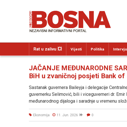
Rat u zalivu 💥
Vijesti
Politika
Intervju
JAČANJE MEĐUNARODNE SARADN
BiH u zvaničnoj posjeti Bank of
Sastanak guvernera Baileyja i delegacije Centraln
guvernerku Selimović, bili i viceguverneri dr. Emir
međunarodnog dijaloga i saradnje u vremenu slože
Ekonomija
11. Jun. 2026
0