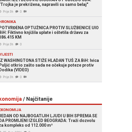
"Trojka je prekrižena, napravili su samo belaj"
Prije 3h
0
HRONIKA
POTVRĐENA OPTUŽNICA PROTIV SLUŽBENICE UIO
BiH: Fiktivno knjižila uplate i oštetila državu za
186.415 KM
Prije 3h
0
VIJESTI
IZ WASHINGTONA STIŽE HLADAN TUŠ ZA BiH: Ivica
Puljić otkrio zašto sada ne očekuje poteze protiv
Dodika (VIDEO)
Prije 3h
0
konomija
/ Najčitanije
EKONOMIJA
JEDAN OD NAJBOGATIJIH LJUDI U BIH SPREMA SE
DA PROMIJENI IZGLED BEOGRADA: Traži dozvolu
za kompleks od 112.000 m²