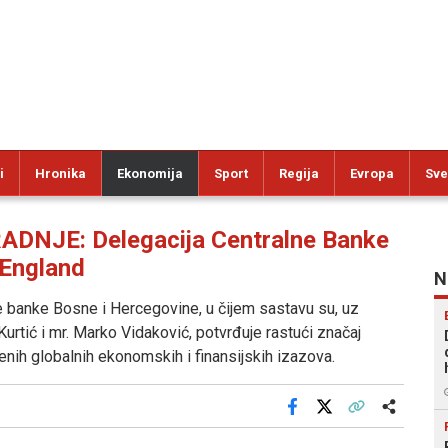
i
Hronika
Ekonomija
Sport
Regija
Evropa
Sve
JE: Delegacija Centralne Banke
 England
N
e banke Bosne i Hercegovine, u čijem sastavu su, uz
 Kurtić i mr. Marko Vidaković, potvrđuje rastući značaj
nih globalnih ekonomskih i finansijskih izazova.
Facebook
X
Kopiraj link
Više