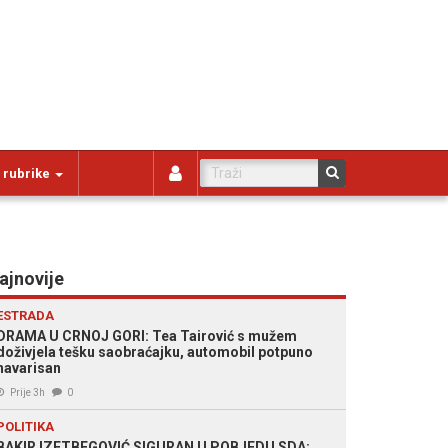
 rubrike
ajnovije
ESTRADA
DRAMA U CRNOJ GORI: Tea Tairović s mužem
doživjela tešku saobraćajku, automobil potpuno
havarisan
Prije 3h
0
POLITIKA
BAKIR IZETBEGOVIĆ SIGURAN U POBJEDU SDA: