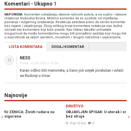
Komentari - Ukupno
1
NAPOMENA
: Komentari odražavaju stavove njihovih autora, a ne nužno i stavove
redakcije Slobodna Bosna. Molimo korisnike da se suzdrže od vrijeđanja,
psovanja i vulgarnog izražavanja. Redakcija zadržava pravo da obriše komentar
bez najave i objašnjenja. Zbog velikog broja komentara redakcija nije dužna
obrisati sve komentare koji krše pravila. Kao čitalac također prihvatate
mogućnost da među komentarima mogu biti pronađeni sadržaji koji mogu biti
u suprotnosti sa vašim vjerskim, moralnim i drugim načelima i uvjerenjima.
LISTA KOMENTARA
DODAJ KOMENTAR
NESS
N
Petak, 12.06.2026 u 10:34
Karan odbio biti marioneta, a Savo još uvijek poslušan i uvlači
se Rudonji u čmar.
Najnovije
Previous
N
DRUŠTVO
J
OBJAVLJEN SPISAK: U utorak i srijedu pojedine sarajevske ulice
S
bez struje
p
Prije 15 min
0