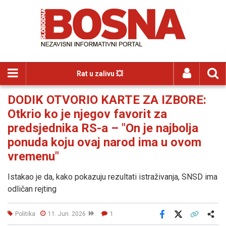
Rat u zalivu 💥
DODIK OTVORIO KARTE ZA IZBORE:
Otkrio ko je njegov favorit za
predsjednika RS-a – "On je najbolja
ponuda koju ovaj narod ima u ovom
vremenu"
Istakao je da, kako pokazuju rezultati istraživanja, SNSD ima
odličan rejting
Politika
11. Jun. 2026
1
Facebook
X
Kopiraj link
Više