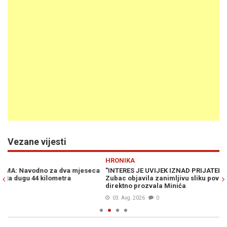
Vezane vijesti
Previous
N
HRONIKA
M
ca
"INTERES JE UVIJEK IZNAD PRIJATELJSTVA": Nataša Miljanović-
M
Zubac objavila zanimljivu sliku povodom pucnjave u Lukavici i
R
direktno prozvala Minića
03. Avg. 2026
0