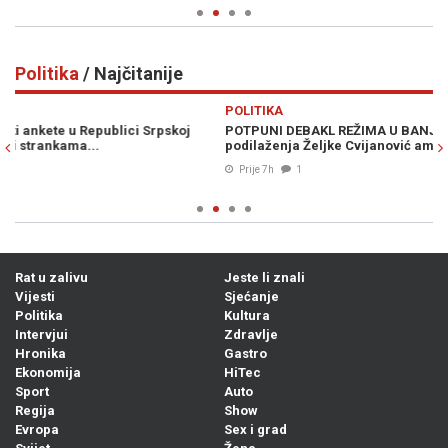
Politika
/ Najčitanije
Previous
N
POLITIKA
P
POTPUNI DEBAKL REŽIMA U BANJOJ LUCI: Ovo je gore i od
B
podilaženja Željke Cvijanović američkoj administraciji...
D
k
Prije 7h
1
Rat u zalivu
Jeste li znali
Vijesti
Sjećanje
Politika
Kultura
Intervjui
Zdravlje
Hronika
Gastro
Ekonomija
HiTec
Sport
Auto
Regija
Show
Evropa
Sex i grad