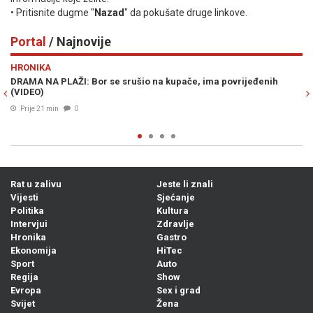
• Pritisnite dugme "
Nazad
" da pokušate druge linkove.
Portal
/ Najnovije
Previous
N
HRONIKA
PO
DRAMA NA PLAŽI: Bor se srušio na kupače, ima povrijeđenih
ED
(VIDEO)
"A
di
Prije 21 min
0
Rat u zalivu
Jeste li znali
Vijesti
Sjećanje
Politika
Kultura
Intervjui
Zdravlje
Hronika
Gastro
Ekonomija
HiTec
Sport
Auto
Regija
Show
Evropa
Sex i grad
Svijet
Žena