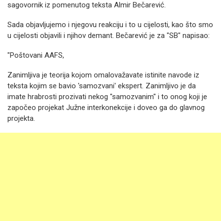
sagovornik iz pomenutog teksta Almir Bečarević.
Sada objavljujemo i njegovu reakciju i to u cijelosti, kao što smo
u cijelosti objavili i njihov demant. Bečarević je za "SB" napisao:
"Poštovani AAFS,
Zanimljiva je teorija kojom omalovažavate istinite navode iz
teksta kojim se bavio 'samozvani' ekspert. Zanimljivo je da
imate hrabrosti prozivati nekog "samozvanim" i to onog koji je
započeo projekat Južne interkonekcije i doveo ga do glavnog
projekta.