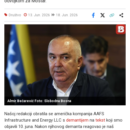
odvojkom za Mostar."
Društvo
13. Jun. 2026
18. Jun. 2026
Facebook
X
Kopiraj link
Više
Almir Bečarević Foto: Slobodna Bosna
Našoj redakciji obratila se američka kompanija AAFS
Infrastructure and Energy LLC s
demantijem
na
tekst
koji smo
objavili 10. juna. Nakon njihovog demanta reagovao je naš