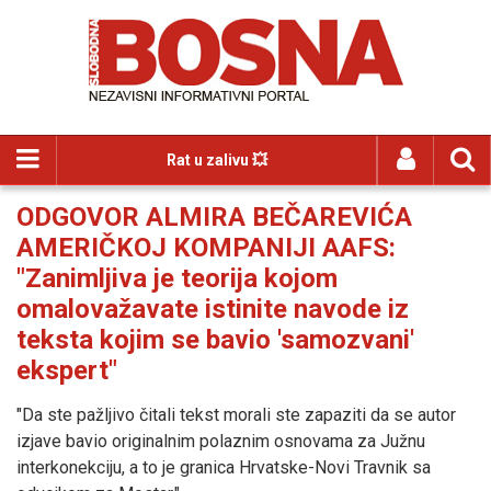
Rat u zalivu 💥
ODGOVOR ALMIRA BEČAREVIĆA
AMERIČKOJ KOMPANIJI AAFS:
"Zanimljiva je teorija kojom
omalovažavate istinite navode iz
teksta kojim se bavio 'samozvani'
ekspert"
"Da ste pažljivo čitali tekst morali ste zapaziti da se autor
izjave bavio originalnim polaznim osnovama za Južnu
interkonekciju, a to je granica Hrvatske-Novi Travnik sa