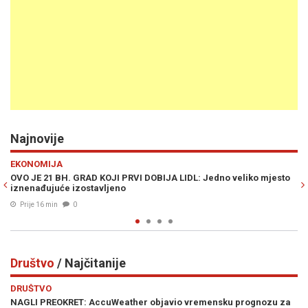
Najnovije
Previous
N
HITEC
JA LIDL: Jedno veliko mjesto
OVO NEMA NIKO NA SVIJETU: Kineski gig
novim AI centrom
Prije 25 min
0
Društvo
/ Najčitanije
Previous
N
DRUŠTVO
bjavio vremensku prognozu za
SKANDALOZAN PRILOG NA DODIKOVO