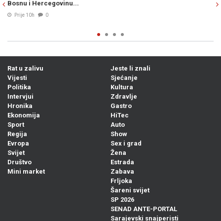
pokrenuo postupak protiv RTRS-a po 
udruženja žrtava
06. Avg. 2026
0
Rat u zalivu
Jeste li znali
Vijesti
Sjećanje
Politika
Kultura
Intervjui
Zdravlje
Hronika
Gastro
Ekonomija
HiTec
Sport
Auto
Regija
Show
Evropa
Sex i grad
Svijet
Žena
Društvo
Estrada
Mini market
Zabava
Frljoka
Šareni svijet
SP 2026
SENAD ANTE-PORTAL
Sarajevski snajperisti