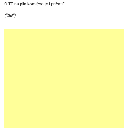
O TE na plin komično je i pričati."
("SB")