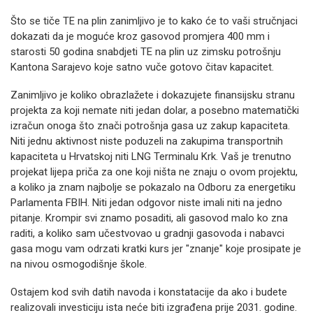
Što se tiče TE na plin zanimljivo je to kako će to vaši stručnjaci
dokazati da je moguće kroz gasovod promjera 400 mm i
starosti 50 godina snabdjeti TE na plin uz zimsku potrošnju
Kantona Sarajevo koje satno vuče gotovo čitav kapacitet.
Zanimljivo je koliko obrazlažete i dokazujete finansijsku stranu
projekta za koji nemate niti jedan dolar, a posebno matematički
izračun onoga što znači potrošnja gasa uz zakup kapaciteta.
Niti jednu aktivnost niste poduzeli na zakupima transportnih
kapaciteta u Hrvatskoj niti LNG Terminalu Krk. Vaš je trenutno
projekat lijepa priča za one koji ništa ne znaju o ovom projektu,
a koliko ja znam najbolje se pokazalo na Odboru za energetiku
Parlamenta FBIH. Niti jedan odgovor niste imali niti na jedno
pitanje. Krompir svi znamo posaditi, ali gasovod malo ko zna
raditi, a koliko sam učestvovao u gradnji gasovoda i nabavci
gasa mogu vam odrzati kratki kurs jer "znanje" koje prosipate je
na nivou osmogodišnje škole.
Ostajem kod svih datih navoda i konstatacije da ako i budete
realizovali investiciju ista neće biti izgrađena prije 2031. godine.