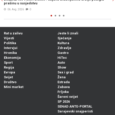
07. Avg. 2026
0
Rat u zalivu
Jeste li znali
Vijesti
Sjećanje
Politika
Kultura
Intervjui
Zdravlje
Hronika
Gastro
Ekonomija
HiTec
Sport
Auto
Regija
Show
Evropa
Sex i grad
Svijet
Žena
Društvo
Estrada
Mini market
Zabava
Frljoka
Šareni svijet
SP 2026
SENAD ANTE-PORTAL
Sarajevski snajperisti