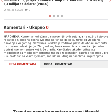
ra teškog
moru za "sitne pare"?
31. Maj 2026
0
Komentari - Ukupno
0
NAPOMENA
: Komentari odražavaju stavove njihovih autora, a ne nužno i stavove
redakcije Slobodna Bosna. Molimo korisnike da se suzdrže od vrijeđanja,
psovanja i vulgarnog izražavanja. Redakcija zadržava pravo da obriše komentar
bez najave i objašnjenja. Zbog velikog broja komentara redakcija nije dužna
obrisati sve komentare koji krše pravila. Kao čitalac također prihvatate
mogućnost da među komentarima mogu biti pronađeni sadržaji koji mogu biti
u suprotnosti sa vašim vjerskim, moralnim i drugim načelima i uvjerenjima.
LISTA KOMENTARA
DODAJ KOMENTAR
Trenutno nema komentara za ovaj članak!