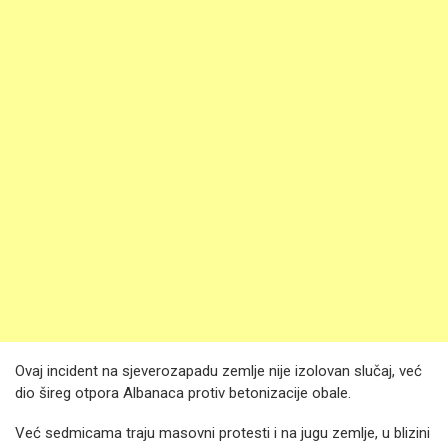
Ovaj incident na sjeverozapadu zemlje nije izolovan slučaj, već
dio šireg otpora Albanaca protiv betonizacije obale.
Već sedmicama traju masovni protesti i na jugu zemlje, u blizini