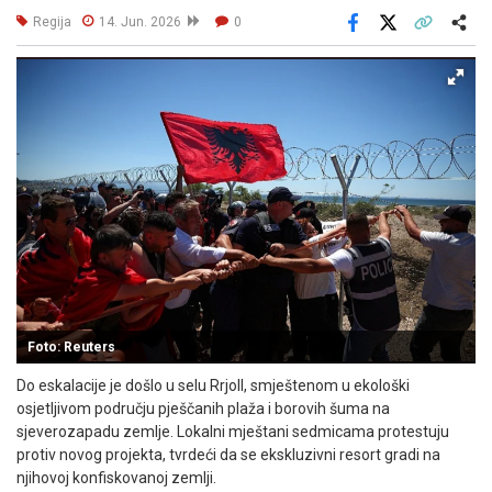
Regija
14. Jun. 2026
0
Facebook
X
Kopiraj link
Više
Foto: Reuters
Do eskalacije je došlo u selu Rrjoll, smještenom u ekološki
osjetljivom području pješčanih plaža i borovih šuma na
sjeverozapadu zemlje. Lokalni mještani sedmicama protestuju
protiv novog projekta, tvrdeći da se ekskluzivni resort gradi na
njihovoj konfiskovanoj zemlji.