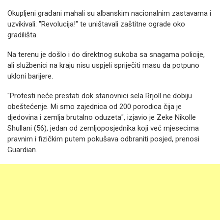
Okupljeni građani mahali su albanskim nacionalnim zastavama i
uzvikivali: "Revolucija!" te uništavali zaštitne ograde oko
gradilišta.
Na terenu je došlo i do direktnog sukoba sa snagama policije,
ali službenici na kraju nisu uspjeli spriječiti masu da potpuno
ukloni barijere.
"Protesti neće prestati dok stanovnici sela Rrjoll ne dobiju
obeštećenje. Mi smo zajednica od 200 porodica čija je
djedovina i zemlja brutalno oduzeta", izjavio je Zeke Nikolle
Shullani (56), jedan od zemljoposjednika koji već mjesecima
pravnim i fizičkim putem pokušava odbraniti posjed, prenosi
Guardian.