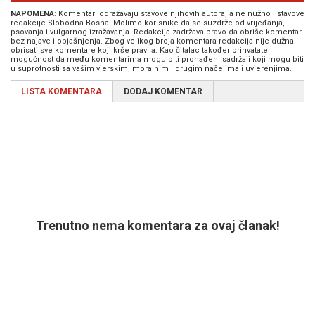
NAPOMENA
: Komentari odražavaju stavove njihovih autora, a ne nužno i stavove
redakcije Slobodna Bosna. Molimo korisnike da se suzdrže od vrijeđanja,
psovanja i vulgarnog izražavanja. Redakcija zadržava pravo da obriše komentar
bez najave i objašnjenja. Zbog velikog broja komentara redakcija nije dužna
obrisati sve komentare koji krše pravila. Kao čitalac također prihvatate
mogućnost da među komentarima mogu biti pronađeni sadržaji koji mogu biti
u suprotnosti sa vašim vjerskim, moralnim i drugim načelima i uvjerenjima.
LISTA KOMENTARA
DODAJ KOMENTAR
Trenutno nema komentara za ovaj članak!