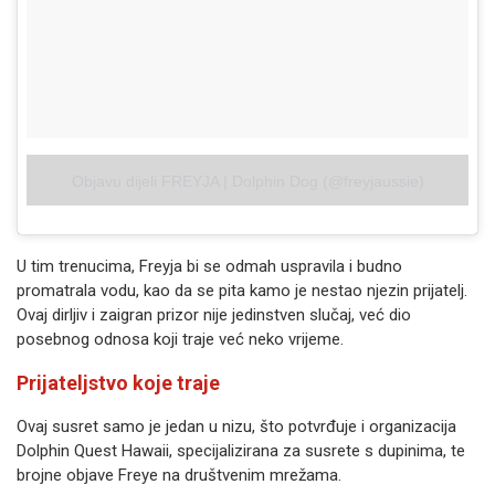
Objavu dijeli FREYJA | Dolphin Dog (@freyjaussie)
U tim trenucima, Freyja bi se odmah uspravila i budno
promatrala vodu, kao da se pita kamo je nestao njezin prijatelj.
Ovaj dirljiv i zaigran prizor nije jedinstven slučaj, već dio
posebnog odnosa koji traje već neko vrijeme.
Prijateljstvo koje traje
Ovaj susret samo je jedan u nizu, što potvrđuje i organizacija
Dolphin Quest Hawaii, specijalizirana za susrete s dupinima, te
brojne objave Freye na društvenim mrežama.