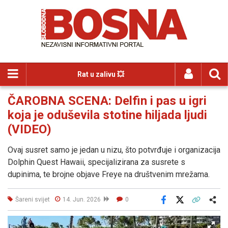
Rat u zalivu 💥
ČAROBNA SCENA: Delfin i pas u igri
koja je oduševila stotine hiljada ljudi
(VIDEO)
Ovaj susret samo je jedan u nizu, što potvrđuje i organizacija
Dolphin Quest Hawaii, specijalizirana za susrete s
dupinima, te brojne objave Freye na društvenim mrežama.
Šareni svijet
14. Jun. 2026
0
Facebook
X
Kopiraj link
Više