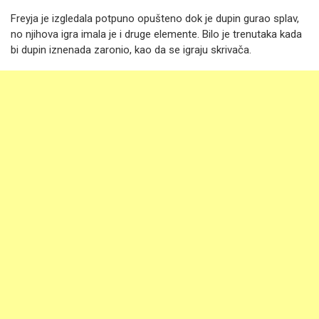
Freyja je izgledala potpuno opušteno dok je dupin gurao splav,
no njihova igra imala je i druge elemente. Bilo je trenutaka kada
bi dupin iznenada zaronio, kao da se igraju skrivača.