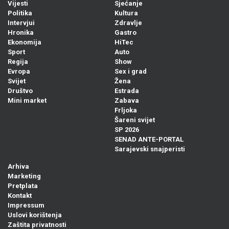
Vijesti
Sjećanje
Politika
Kultura
Intervjui
Zdravlje
Hronika
Gastro
Ekonomija
HiTec
Sport
Auto
Regija
Show
Evropa
Sex i grad
Svijet
Žena
Društvo
Estrada
Mini market
Zabava
Frljoka
Šareni svijet
SP 2026
SENAD ANTE-PORTAL
Sarajevski snajperisti
Arhiva
Marketing
Pretplata
Kontakt
Impressum
Uslovi korištenja
Zaštita privatnosti