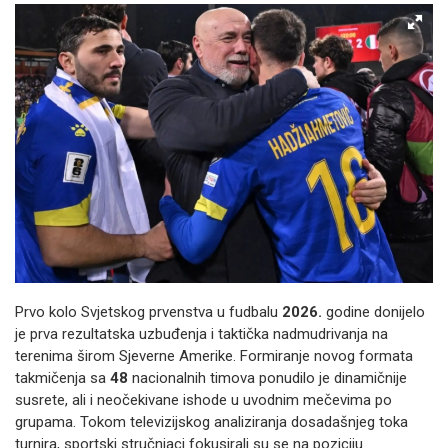
Prvo kolo Svjetskog prvenstva u fudbalu
2026.
godine donijelo
je prva rezultatska uzbuđenja i taktička nadmudrivanja na
terenima širom Sjeverne Amerike. Formiranje novog formata
takmičenja sa
48
nacionalnih timova ponudilo je dinamičnije
susrete, ali i neočekivane ishode u uvodnim mečevima po
grupama. Tokom televizijskog analiziranja dosadašnjeg toka
turnira, sportski stručnjaci fokusirali su se na poziciju