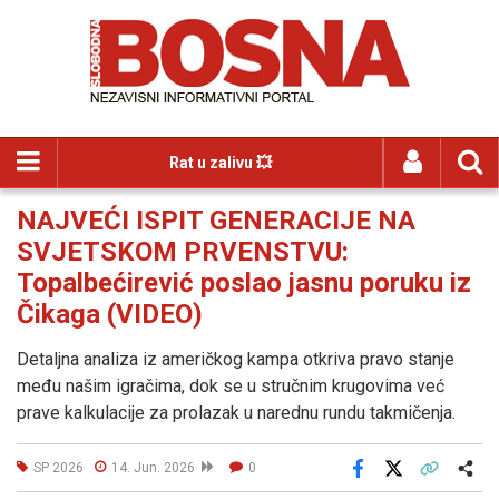
Rat u zalivu 💥
NAJVEĆI ISPIT GENERACIJE NA
SVJETSKOM PRVENSTVU:
Topalbećirević poslao jasnu poruku iz
Čikaga (VIDEO)
Detaljna analiza iz američkog kampa otkriva pravo stanje
među našim igračima, dok se u stručnim krugovima već
prave kalkulacije za prolazak u narednu rundu takmičenja.
SP 2026
14. Jun. 2026
0
Facebook
X
Kopiraj link
Više