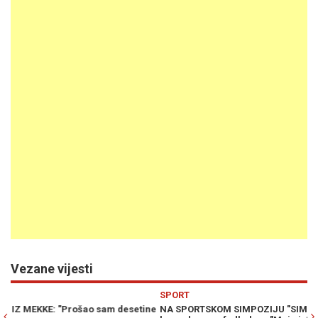
Vezane vijesti
Previous
N
SPORT
Š
ne
NA SPORTSKOM SIMPOZIJU "SIMPOSAR": Promocija filma o
P