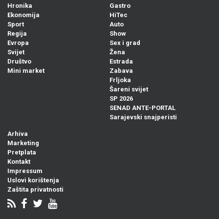
Hronika
Gastro
Ekonomija
HiTec
Sport
Auto
Regija
Show
Evropa
Sex i grad
Svijet
Žena
Društvo
Estrada
Mini market
Zabava
Frljoka
Šareni svijet
SP 2026
SENAD ANTE-PORTAL
Sarajevski snajperisti
Arhiva
Marketing
Pretplata
Kontakt
Impressum
Uslovi korištenja
Zaštita privatnosti