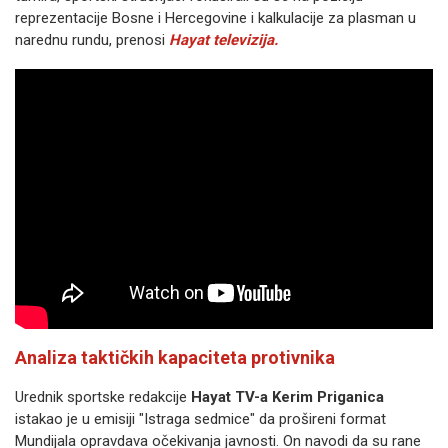
reprezentacije Bosne i Hercegovine i kalkulacije za plasman u
narednu rundu, prenosi
Hayat televizija.
Analiza taktičkih kapaciteta protivnika
Urednik sportske redakcije
Hayat TV-a
Kerim Priganica
istakao je u emisiji "Istraga sedmice" da prošireni format
Mundijala opravdava očekivanja javnosti. On navodi da su rane