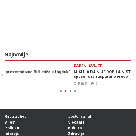
Najnovije
Previous
N
ŠARENI SVIJET
S
"
MISLILA DA NIJE DOBILA NIŠTA, PA BACILA JACKPOT: Milion eura
S
spašeno iz rasparane vreće
Z
Prije 5h
0
Rat u zalivu
Jeste li znali
Vijesti
Sjećanje
Politika
Kultura
Intervjui
Zdravlje