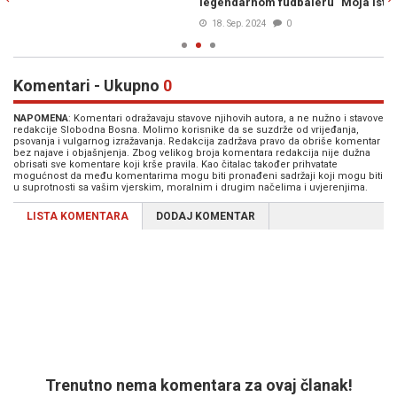
legendarnom fudbaleru "Moja istina - Vahid Halilhodžić"
v
18. Sep. 2024
0
Komentari - Ukupno
0
NAPOMENA
: Komentari odražavaju stavove njihovih autora, a ne nužno i stavove
redakcije Slobodna Bosna. Molimo korisnike da se suzdrže od vrijeđanja,
psovanja i vulgarnog izražavanja. Redakcija zadržava pravo da obriše komentar
bez najave i objašnjenja. Zbog velikog broja komentara redakcija nije dužna
obrisati sve komentare koji krše pravila. Kao čitalac također prihvatate
mogućnost da među komentarima mogu biti pronađeni sadržaji koji mogu biti
u suprotnosti sa vašim vjerskim, moralnim i drugim načelima i uvjerenjima.
LISTA KOMENTARA
DODAJ KOMENTAR
Trenutno nema komentara za ovaj članak!