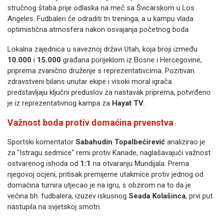
stručnog štaba prije odlaska na meč sa Švicarskom u Los
Angeles. Fudbaleri će odraditi tri treninga, a u kampu vlada
optimistična atmosfera nakon osvajanja početnog boda.
Lokalna zajednica u saveznoj državi Utah, koja broji između
10.000
i
15.000
građana porijeklom iz Bosne i Hercegovine,
priprema zvanično druženje s reprezentativcima. Pozitivan
zdravstveni bilans unutar ekipe i visoki moral igrača
predstavljaju ključni preduslov za nastavak priprema, potvrđeno
je iz reprezentativnog kampa za
Hayat TV
.
Važnost boda protiv domaćina prvenstva
Sportski komentator
Sabahudin Topalbećirević
analizirao je
za "Istragu sedmice" remi protiv Kanade, naglašavajući važnost
ostvarenog ishoda od
1:1
na otvaranju Mundijala. Prema
njegovoj ocjeni, pritisak premijerne utakmice protiv jednog od
domaćina turnira utjecao je na igru, s obzirom na to da je
većina bh. fudbalera, izuzev iskusnog
Seada Kolašinca
, prvi put
nastupila na svjetskoj smotri.