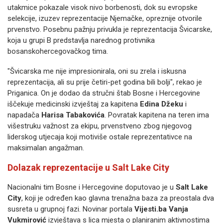
utakmice pokazale visok nivo borbenosti, dok su evropske
selekcije, izuzev reprezentacije Njemačke, opreznije otvorile
prvenstvo. Posebnu pažnju privukla je reprezentacija Švicarske,
koja u grupi B predstavlja narednog protivnika
bosanskohercegovačkog tima.
"Švicarska me nije impresionirala, oni su zrela i iskusna
reprezentacija, ali su prije četiri-pet godina bili bolji", rekao je
Priganica. On je dodao da stručni štab Bosne i Hercegovine
iščekuje medicinski izvještaj za kapitena
Edina Džeku
i
napadača
Harisa Tabakovića
. Povratak kapitena na teren ima
višestruku važnost za ekipu, prvenstveno zbog njegovog
liderskog utjecaja koji motiviše ostale reprezentativce na
maksimalan angažman.
Dolazak reprezentacije u Salt Lake City
Nacionalni tim Bosne i Hercegovine doputovao je u
Salt Lake
City
, koji je određen kao glavna trenažna baza za preostala dva
susreta u grupnoj fazi. Novinar portala
Vijesti.ba
Vanja
Vukmirović
izvještava s lica mjesta o planiranim aktivnostima