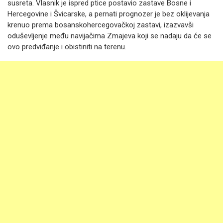
susreta. Vlasnik je ispred ptice postavio zastave Bosne i
Hercegovine i Švicarske, a pernati prognozer je bez oklijevanja
krenuo prema bosanskohercegovačkoj zastavi, izazvavši
oduševljenje među navijačima Zmajeva koji se nadaju da će se
ovo predviđanje i obistiniti na terenu.