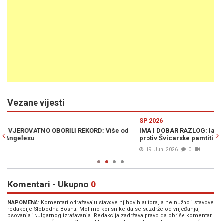
Vezane vijesti
Previous
N
SP 2026
od
IMA I DOBAR RAZLOG: Iako smo izgubili, jedan Zmaj će utakmicu
protiv Švicarske pamtiti cijeli život (VIDEO)
19. Jun. 2026
0
Komentari - Ukupno
0
NAPOMENA
: Komentari odražavaju stavove njihovih autora, a ne nužno i stavove
redakcije Slobodna Bosna. Molimo korisnike da se suzdrže od vrijeđanja,
psovanja i vulgarnog izražavanja. Redakcija zadržava pravo da obriše komentar