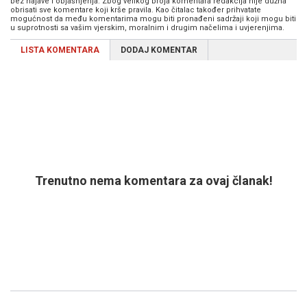
bez najave i objašnjenja. Zbog velikog broja komentara redakcija nije dužna
obrisati sve komentare koji krše pravila. Kao čitalac također prihvatate
mogućnost da među komentarima mogu biti pronađeni sadržaji koji mogu biti
u suprotnosti sa vašim vjerskim, moralnim i drugim načelima i uvjerenjima.
LISTA KOMENTARA
DODAJ KOMENTAR
Trenutno nema komentara za ovaj članak!