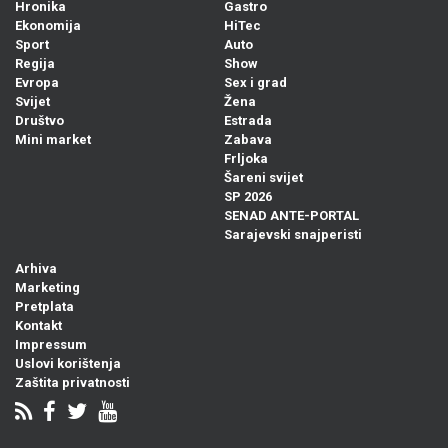
Hronika
Gastro
Ekonomija
HiTec
Sport
Auto
Regija
Show
Evropa
Sex i grad
Svijet
Žena
Društvo
Estrada
Mini market
Zabava
Frljoka
Šareni svijet
SP 2026
SENAD ANTE-PORTAL
Sarajevski snajperisti
Arhiva
Marketing
Pretplata
Kontakt
Impressum
Uslovi korištenja
Zaštita privatnosti