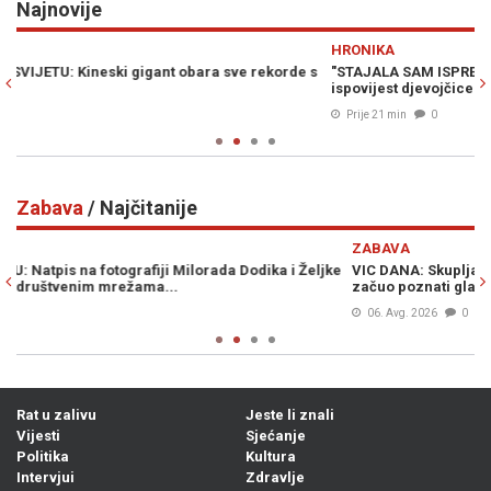
Najnovije
Previous
N
HRONIKA
de s
"STAJALA SAM ISPRED UČITELJICE KAD JU JE UPUCAO": Stravična
ispovijest djevojčice nakon masakra u uglednoj školi
Prije 21 min
0
Zabava
/ Najčitanije
Previous
N
ZABAVA
eljke
VIC DANA: Skupljale se pare za obnovu lokalne crkve, a onda se
začuo poznati glas iz mase...
06. Avg. 2026
0
Rat u zalivu
Jeste li znali
Vijesti
Sjećanje
Politika
Kultura
Intervjui
Zdravlje