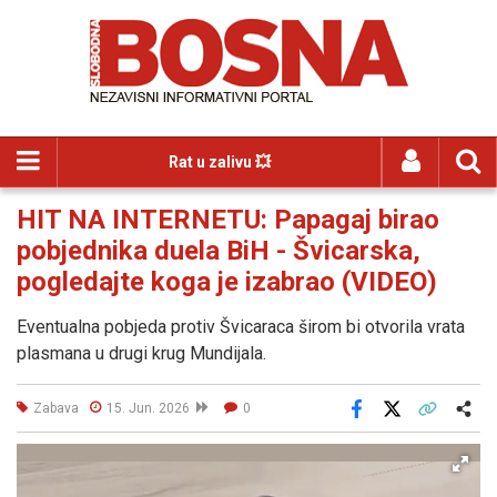
Rat u zalivu 💥
HIT NA INTERNETU: Papagaj birao
pobjednika duela BiH - Švicarska,
pogledajte koga je izabrao (VIDEO)
Eventualna pobjeda protiv Švicaraca širom bi otvorila vrata
plasmana u drugi krug Mundijala.
Zabava
15. Jun. 2026
0
Facebook
X
Kopiraj link
Više