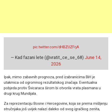
pic.twitter.com/dHBZUZFrjA
— Kad fazani lete (@vratit_ce_se_68)
June 14,
2026
Ipak, mimo zabavnih prognoza, pred izabranicima BiH je
utakmica od ogromnog rezultatskog značaja. Eventualna
pobjeda protiv Švicaraca širom bi otvorila vrata plasmana u
drugi krug Mundijala.
Za reprezentaciju Bosne i Hercegovine, koja se prema mišljenju
stručnjaka još uvijek nalazi daleko od svog igračkog zenita,