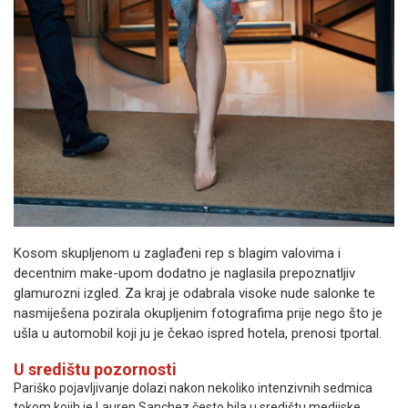
Kosom skupljenom u zaglađeni rep s blagim valovima i
decentnim make-upom dodatno je naglasila prepoznatljiv
glamurozni izgled. Za kraj je odabrala visoke nude salonke te
nasmiješena pozirala okupljenim fotografima prije nego što je
ušla u automobil koji ju je čekao ispred hotela, prenosi tportal.
U središtu pozornosti
Pariško pojavljivanje dolazi nakon nekoliko intenzivnih sedmica
tokom kojih je Lauren Sanchez često bila u središtu medijske