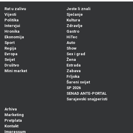
Rat u zalivu
Jeste li znali
Vijesti
Sjećanje
Politika
Kultura
Intervjui
Zdravlje
Hronika
Gastro
Ekonomija
HiTec
Sport
Auto
Regija
Show
Evropa
Sex i grad
Svijet
Žena
Društvo
Estrada
Mini market
Zabava
Frljoka
Šareni svijet
SP 2026
SENAD ANTE-PORTAL
Sarajevski snajperisti
Arhiva
Marketing
Pretplata
Kontakt
Impressum