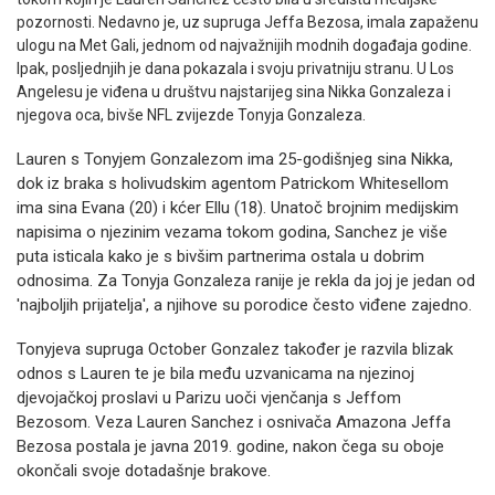
pozornosti. Nedavno je, uz supruga Jeffa Bezosa, imala zapaženu
ulogu na Met Gali, jednom od najvažnijih modnih događaja godine.
Ipak, posljednjih je dana pokazala i svoju privatniju stranu. U Los
Angelesu je viđena u društvu najstarijeg sina Nikka Gonzaleza i
njegova oca, bivše NFL zvijezde Tonyja Gonzaleza.
Lauren s Tonyjem Gonzalezom ima 25-godišnjeg sina Nikka,
dok iz braka s holivudskim agentom Patrickom Whitesellom
ima sina Evana (20) i kćer Ellu (18). Unatoč brojnim medijskim
napisima o njezinim vezama tokom godina, Sanchez je više
puta isticala kako je s bivšim partnerima ostala u dobrim
odnosima. Za Tonyja Gonzaleza ranije je rekla da joj je jedan od
'najboljih prijatelja', a njihove su porodice često viđene zajedno.
Tonyjeva supruga October Gonzalez također je razvila blizak
odnos s Lauren te je bila među uzvanicama na njezinoj
djevojačkoj proslavi u Parizu uoči vjenčanja s Jeffom
Bezosom. Veza Lauren Sanchez i osnivača Amazona Jeffa
Bezosa postala je javna 2019. godine, nakon čega su oboje
okončali svoje dotadašnje brakove.