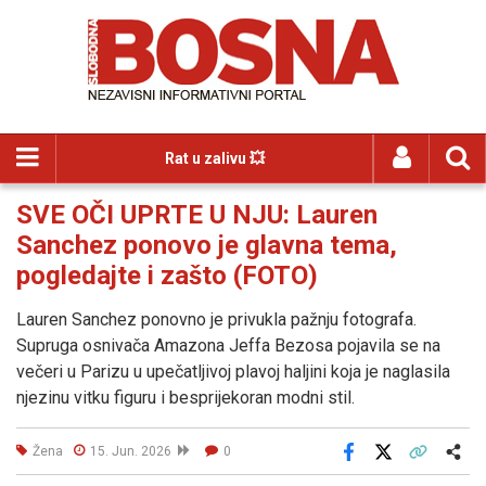
Rat u zalivu 💥
SVE OČI UPRTE U NJU: Lauren
Sanchez ponovo je glavna tema,
pogledajte i zašto (FOTO)
Lauren Sanchez ponovno je privukla pažnju fotografa.
Supruga osnivača Amazona Jeffa Bezosa pojavila se na
večeri u Parizu u upečatljivoj plavoj haljini koja je naglasila
njezinu vitku figuru i besprijekoran modni stil.
Žena
15. Jun. 2026
0
Facebook
X
Kopiraj link
Više