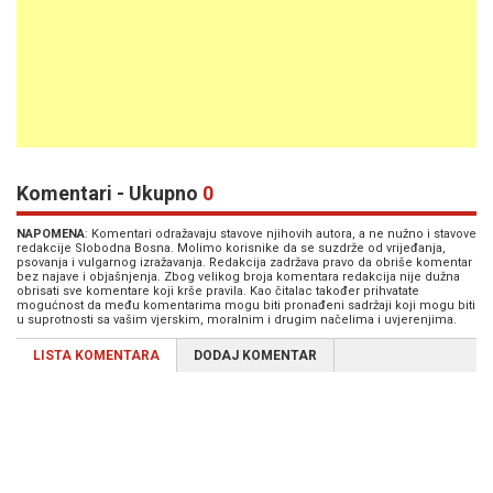
Komentari - Ukupno
0
NAPOMENA
: Komentari odražavaju stavove njihovih autora, a ne nužno i stavove
redakcije Slobodna Bosna. Molimo korisnike da se suzdrže od vrijeđanja,
psovanja i vulgarnog izražavanja. Redakcija zadržava pravo da obriše komentar
bez najave i objašnjenja. Zbog velikog broja komentara redakcija nije dužna
obrisati sve komentare koji krše pravila. Kao čitalac također prihvatate
mogućnost da među komentarima mogu biti pronađeni sadržaji koji mogu biti
u suprotnosti sa vašim vjerskim, moralnim i drugim načelima i uvjerenjima.
LISTA KOMENTARA
DODAJ KOMENTAR