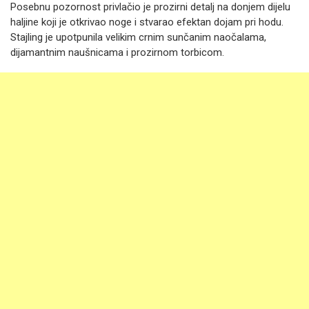
Posebnu pozornost privlačio je prozirni detalj na donjem dijelu
haljine koji je otkrivao noge i stvarao efektan dojam pri hodu.
Stajling je upotpunila velikim crnim sunčanim naočalama,
dijamantnim naušnicama i prozirnom torbicom.