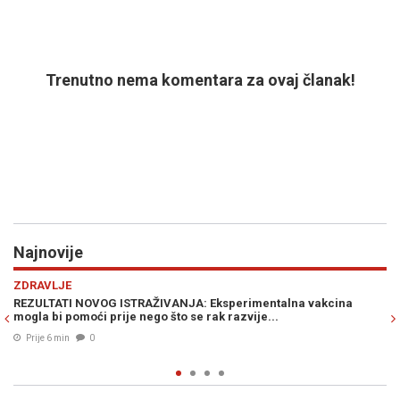
Trenutno nema komentara za ovaj članak!
Najnovije
Previous
N
AUTO
 Eksperimentalna vakcina
TEŽAK UDARAC AUTOMOBILSKOM DIVU: 
 rak razvije...
širom svijeta, poznat i razlog...
Prije 18 min
0