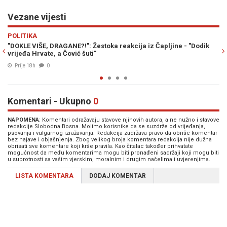
Vezane vijesti
Previous
N
POLITIKA
akcija iz Čapljine - "Dodik
GROMOGLASNA ŠUTNJA: Dok Čović šuti, n
ratnohuškačke poruke na obljetnicu Oluj
Prije 19h
0
Komentari - Ukupno
0
NAPOMENA
: Komentari odražavaju stavove njihovih autora, a ne nužno i stavove
redakcije Slobodna Bosna. Molimo korisnike da se suzdrže od vrijeđanja,
psovanja i vulgarnog izražavanja. Redakcija zadržava pravo da obriše komentar
bez najave i objašnjenja. Zbog velikog broja komentara redakcija nije dužna
obrisati sve komentare koji krše pravila. Kao čitalac također prihvatate
mogućnost da među komentarima mogu biti pronađeni sadržaji koji mogu biti
u suprotnosti sa vašim vjerskim, moralnim i drugim načelima i uvjerenjima.
LISTA KOMENTARA
DODAJ KOMENTAR