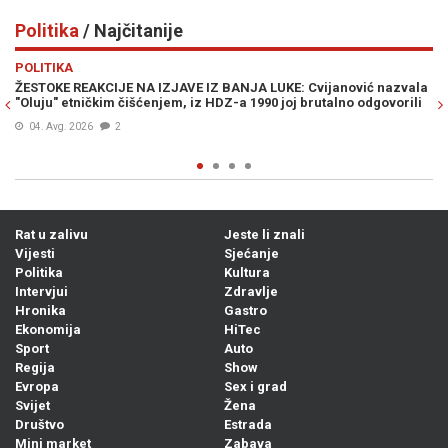
Politika
/ Najčitanije
Previous
N
POLITIKA
IZ BANJA LUKE: Cvijanović nazvala
RAMO ISAK NAKON INCIDENTA U BU
 HDZ-a 1990 joj brutalno odgovorili
specijalcima SBK na profesionalno
sve u skladu sa zakonom"
03. Avg. 2026
0
Rat u zalivu
Jeste li znali
Vijesti
Sjećanje
Politika
Kultura
Intervjui
Zdravlje
Hronika
Gastro
Ekonomija
HiTec
Sport
Auto
Regija
Show
Evropa
Sex i grad
Svijet
Žena
Društvo
Estrada
Mini market
Zabava