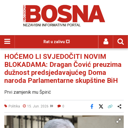
Rat u zalivu 💥
HOĆEMO LI SVJEDOČITI NOVIM
BLOKADAMA: Dragan Čović preuzima
dužnost predsjedavajućeg Doma
naroda Parlamentarne skupštine BiH
Prvi zamjenik mu Špirić
Politika
15. Jun. 2026
0
Facebook
X
Kopiraj link
Više