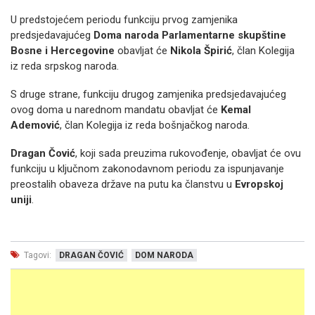
U predstojećem periodu funkciju prvog zamjenika
predsjedavajućeg
Doma naroda Parlamentarne skupštine
Bosne i Hercegovine
obavljat će
Nikola Špirić
, član Kolegija
iz reda srpskog naroda.
S druge strane, funkciju drugog zamjenika predsjedavajućeg
ovog doma u narednom mandatu obavljat će
Kemal
Ademović
, član Kolegija iz reda bošnjačkog naroda.
Dragan Čović
, koji sada preuzima rukovođenje, obavljat će ovu
funkciju u ključnom zakonodavnom periodu za ispunjavanje
preostalih obaveza države na putu ka članstvu u
Evropskoj
uniji
.
Tagovi:
DRAGAN ČOVIĆ
DOM NARODA