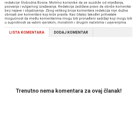
redakcije Slobodna Bosna. Molimo korisnike da se suzdrže od vrijeđanja,
psovanja i vulgarnog izražavanja. Redakcija zadržava pravo da obriše komentar
bez najave i objašnjenja. Zbog velikog broja komentara redakcija nije dužna
obrisati sve komentare koji krše pravila. Kao čitalac također prihvatate
mogućnost da među komentarima mogu biti pronađeni sadržaji koji mogu biti
u suprotnosti sa vašim vjerskim, moralnim i drugim načelima i uvjerenjima.
LISTA KOMENTARA
DODAJ KOMENTAR
Trenutno nema komentara za ovaj članak!