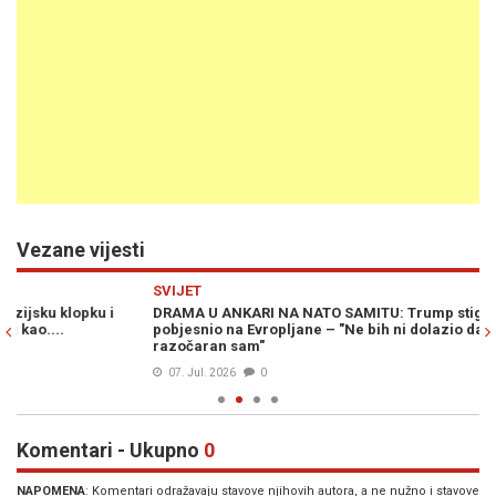
Vezane vijesti
Previous
N
SVIJET
SV
DRAMA U ANKARI NA NATO SAMITU: Trump stigao i totalno
TR
pobjesnio na Evropljane – "Ne bih ni dolazio da nije njega,
ko
razočaran sam"
07. Jul. 2026
0
Komentari - Ukupno
0
NAPOMENA
: Komentari odražavaju stavove njihovih autora, a ne nužno i stavove