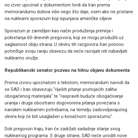
no izvor upoznat s dokumentom tvrdi da Iran prema
memorandumu dobiva više nego što daje, osim ako ne pristane
na nuklearni sporazum koji ispunjava američke ciljeve.
Sporazum je zamišljen kao način produženja primirja i
pokretanja 60-dnevnih pregovora, koji se mogu produžiti uz
saglasnost obiju strana. U okviru tih razgovora Iran ponovo
potvrđuje svoju raniju obavezu da neće razvijati niti nabavljati
nuklearno oružje.
Republikanski senator pozvao na hitnu objavu dokumenta
Prema izvoru upoznatom s tekstom, memorandum navodi da
se SAD i Iran obavezuju "riješiti pitanje postojećih zaliha
obogaćenog materijala" te "raspraviti buduće obogaćivanje
uranija i druga obostrano dogovorena pitanja povezana s
iranskim nuklearnim potrebama, na temelju zadovoljavajućeg
okvira koji će biti usaglašen u konačnom sporazumu".
Dok pregovori traju, Iran će zadržati sadašnje stanje svog
nuklearnog programa. S druge strane, SAD neće uvoditi nove