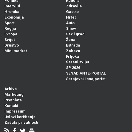
Politika
Kultura
Intervjui
Zdravlje
Hronika
Gastro
Ekonomija
HiTec
Sport
Auto
Regija
Show
Evropa
Sex i grad
Svijet
Žena
Društvo
Estrada
Mini market
Zabava
Frljoka
Šareni svijet
SP 2026
SENAD ANTE-PORTAL
Sarajevski snajperisti
Arhiva
Marketing
Pretplata
Kontakt
Impressum
Uslovi korištenja
Zaštita privatnosti