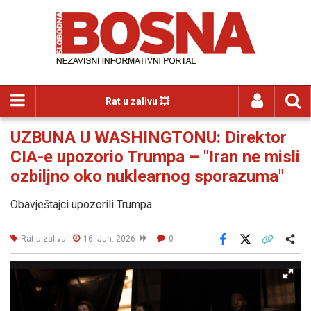
Rat u zalivu 💥
UZBUNA U WASHINGTONU: Direktor
CIA-e upozorio Trumpa – "Iran ne misli
ozbiljno oko nuklearnog sporazuma"
Obavještajci upozorili Trumpa
Rat u zalivu
16. Jun. 2026
0
Facebook
X
Kopiraj link
Više