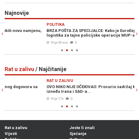
Najnovije
Previous
N
POLITIKA
Z
BRZA POŠTA ZA SPECIJALCE: Kako je EuroExpress postao
K
logistika za tajne policijske operacije MUP-a RS
bo
Prije 39 min
0
Rat u zalivu
/ Najčitanije
Previous
N
RAT U ZALIVU
RA
OVO NIKO NIJE OČEKIVAO: Procurio sadržaj konačnog sporazuma
RA
izneđu Irana i SAD-a...
Wa
Prije 17h
0
Rat u zalivu
Jeste li znali
Vijesti
Sjećanje