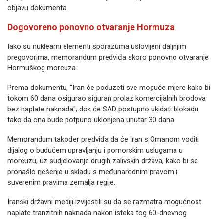
objavu dokumenta.
Dogovoreno ponovno otvaranje Hormuza
Iako su nuklearni elementi sporazuma uslovljeni daljnjim
pregovorima, memorandum predviđa skoro ponovno otvaranje
Hormuškog moreuza.
Prema dokumentu, "Iran će poduzeti sve moguće mjere kako bi
tokom 60 dana osigurao siguran prolaz komercijalnih brodova
bez naplate naknada", dok će SAD postupno ukidati blokadu
tako da ona bude potpuno uklonjena unutar 30 dana.
Memorandum također predviđa da će Iran s Omanom voditi
dijalog o budućem upravljanju i pomorskim uslugama u
moreuzu, uz sudjelovanje drugih zalivskih država, kako bi se
pronašlo rješenje u skladu s međunarodnim pravom i
suverenim pravima zemalja regije.
Iranski državni mediji izvijestili su da se razmatra mogućnost
naplate tranzitnih naknada nakon isteka tog 60-dnevnog