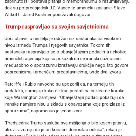
zabrinutost i postavili pitanja o memorandumu o razumijevanju,
dok su potpredsjednik J.D. Vance te američki izaslanici Steve
Witkoff i Jared Kushner podržavali dogovor.
Trump raspravljao sa svojim savjetnicima
Uoči objave, u nedjelju je održan niz sastanaka na visokom
nivou između Trumpa i njegovih savjetnika. Tokom tih
sastanaka raspravljalo se o obavještajnim podacima nekoliko
američkih agencija koji su pokazali da se iranski dužnosnici
međusobno o sporazumu izražavaju drukčije nego što govore
posrednicima i američkim predstavnicima, tvrde dva izvora.
Ratcliffe i Rubio navodno su upozorili da, na temelju tih
podataka, sumnjaju kako će Iran pristati na nuklearne korake
koje Washington zahtijeva. "Obavještajni podaci pokazuju da
iranske namjere nisu u skladu s obavezama koje proizlaze iz
sporazuma", napomenuo je jedan izvor.
"Predsjednik Trump sasluša sva mišljenja o bilo kojem pitanju,
ali svi razumiju da je on konačni donosilac odluka", rekao je