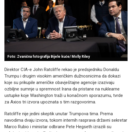
Foto: Zvanična fotografija Bijele kuće/ Molly Riley
Direktor CIA-e John Ratcliffe rekao je predsjedniku Donaldu
Trumpu i drugim visokim američkim dužnosnicima da dokazi
koje su prikupile američke obavještajne agencije izazivaju
ozbiljne sumnje u spremnost Irana da pristane na nuklearne
ustupke koje Washington traži u konačnom sporazumu, tvrde
za Axios tri izvora upoznata s tim razgovorima.
Ratcliffe nije jedini skeptik unutar Trumpova tima. Prema
navodima dvaju izvora, tokom internih rasprava državni sekretar
Marco Rubio i ministar odbrane Pete Hegseth izrazili su