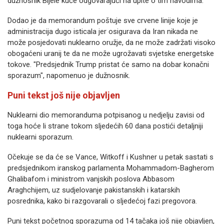
dužnosnik Bijele kuće odgovarajući na upite o tim navodima.
Dodao je da memorandum poštuje sve crvene linije koje je
administracija dugo isticala jer osigurava da Iran nikada ne
može posjedovati nuklearno oružje, da ne može zadržati visoko
obogaćeni uranij te da ne može ugrožavati svjetske energetske
tokove. "Predsjednik Trump pristat će samo na dobar konačni
sporazum", napomenuo je dužnosnik.
Puni tekst još nije objavljen
Nuklearni dio memoranduma potpisanog u nedjelju zavisi od
toga hoće li strane tokom sljedećih 60 dana postići detaljniji
nuklearni sporazum.
Očekuje se da će se Vance, Witkoff i Kushner u petak sastati s
predsjednikom iranskog parlamenta Mohammadom-Bagherom
Ghalibafom i ministrom vanjskih poslova Abbasom
Araghchijem, uz sudjelovanje pakistanskih i katarskih
posrednika, kako bi razgovarali o sljedećoj fazi pregovora.
Puni tekst početnog sporazuma od 14 tačaka još nije objavljen,