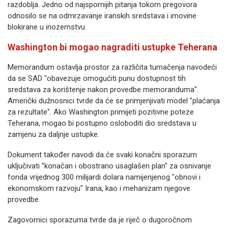
razdoblja. Jedno od najspornijih pitanja tokom pregovora
odnosilo se na odmrzavanje iranskih sredstava i imovine
blokirane u inozemstvu.
Washington bi mogao nagraditi ustupke Teherana
Memorandum ostavlja prostor za različita tumačenja navodeći
da se SAD "obavezuje omogućiti punu dostupnost tih
sredstava za korištenje nakon provedbe memoranduma".
Američki dužnosnici tvrde da će se primjenjivati model "plaćanja
za rezultate". Ako Washington primijeti pozitivne poteze
Teherana, mogao bi postupno osloboditi dio sredstava u
zamjenu za daljnje ustupke.
Dokument također navodi da će svaki konačni sporazum
uključivati "konačan i obostrano usaglašen plan" za osnivanje
fonda vrijednog 300 milijardi dolara namijenjenog "obnovi i
ekonomskom razvoju" Irana, kao i mehanizam njegove
provedbe.
Zagovornici sporazuma tvrde da je riječ o dugoročnom