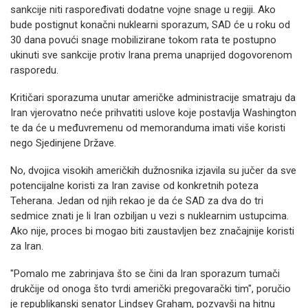
sankcije niti raspoređivati dodatne vojne snage u regiji. Ako
bude postignut konačni nuklearni sporazum, SAD će u roku od
30 dana povući snage mobilizirane tokom rata te postupno
ukinuti sve sankcije protiv Irana prema unaprijed dogovorenom
rasporedu.
Kritičari sporazuma unutar američke administracije smatraju da
Iran vjerovatno neće prihvatiti uslove koje postavlja Washington
te da će u međuvremenu od memoranduma imati više koristi
nego Sjedinjene Države.
No, dvojica visokih američkih dužnosnika izjavila su jučer da sve
potencijalne koristi za Iran zavise od konkretnih poteza
Teherana. Jedan od njih rekao je da će SAD za dva do tri
sedmice znati je li Iran ozbiljan u vezi s nuklearnim ustupcima.
Ako nije, proces bi mogao biti zaustavljen bez značajnije koristi
za Iran.
"Pomalo me zabrinjava što se čini da Iran sporazum tumači
drukčije od onoga što tvrdi američki pregovarački tim", poručio
je republikanski senator Lindsey Graham, pozvavši na hitnu