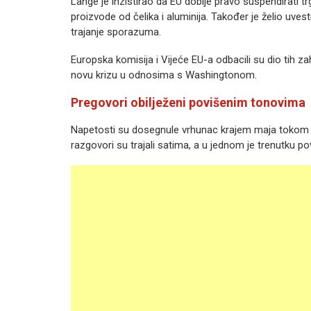
Lange je inzistirao da EU dobije pravo suspendirati
proizvode od čelika i aluminija. Također je želio uvest
trajanje sporazuma.
Europska komisija i Vijeće EU-a odbacili su dio tih z
novu krizu u odnosima s Washingtonom.
Pregovori obilježeni povišenim tonovima
Napetosti su dosegnule vrhunac krajem maja tokom 
razgovori su trajali satima, a u jednom je trenutku po