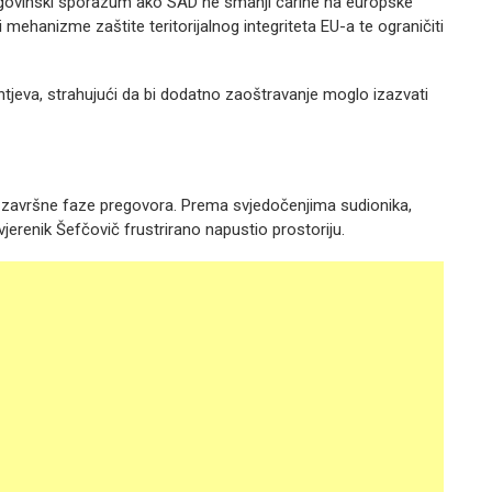
 trgovinski sporazum ako SAD ne smanji carine na europske
i mehanizme zaštite teritorijalnog integriteta EU-a te ograničiti
ahtjeva, strahujući da bi dodatno zaoštravanje moglo izazvati
završne faze pregovora. Prema svjedočenjima sudionika,
vjerenik Šefčovič frustrirano napustio prostoriju.