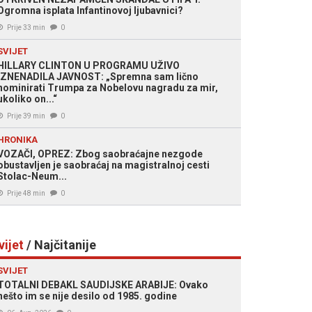
Ogromna isplata Infantino­voj ljubavnici?
Prije 33 min
0
SVIJET
HILLARY CLINTON U PROGRAMU UŽIVO
IZNENADILA JAVNOST: „Spremna sam lično
nominirati Trumpa za Nobelovu nagradu za mir,
ukoliko on...“
Prije 39 min
0
HRONIKA
VOZAČI, OPREZ: Zbog saobraćajne nezgode
obustavljen je saobraćaj na magistralnoj cesti
Stolac-Neum...
Prije 48 min
0
vijet
/ Najčitanije
SVIJET
TOTALNI DEBAKL SAUDIJSKE ARABIJE: Ovako
nešto im se nije desilo od 1985. godine