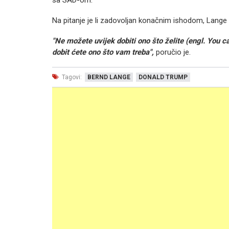
sa SAD-om.
Na pitanje je li zadovoljan konačnim ishodom, Lange 
"Ne možete uvijek dobiti ono što želite (engl. You ca
dobit ćete ono što vam treba",
poručio je.
Tagovi:
BERND LANGE
DONALD TRUMP