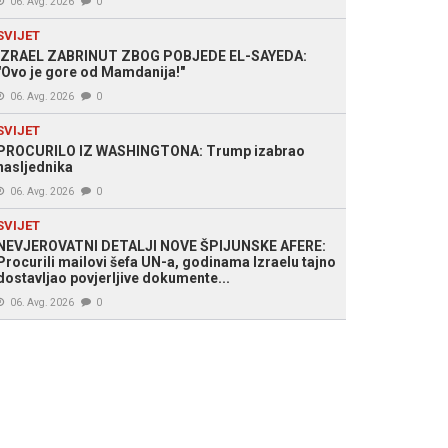
06. Avg. 2026
0
SVIJET
IZRAEL ZABRINUT ZBOG POBJEDE EL-SAYEDA:
"Ovo je gore od Mamdanija!"
06. Avg. 2026
0
SVIJET
PROCURILO IZ WASHINGTONA: Trump izabrao
nasljednika
06. Avg. 2026
0
SVIJET
NEVJEROVATNI DETALJI NOVE ŠPIJUNSKE AFERE:
Procurili mailovi šefa UN-a, godinama Izraelu tajno
dostavljao povjerljive dokumente...
06. Avg. 2026
0