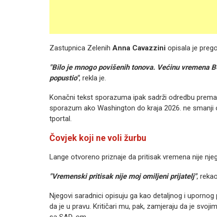
Zastupnica Zelenih
Anna Cavazzini
opisala je prego
"Bilo je mnogo povišenih tonova. Većinu vremena Bern
popustio"
, rekla je.
Konačni tekst sporazuma ipak sadrži odredbu prema 
sporazum ako Washington do kraja 2026. ne smanji ca
tportal.
Čovjek koji ne voli žurbu
Lange otvoreno priznaje da pritisak vremena nije nje
"Vremenski pritisak nije moj omiljeni prijatelj"
, reka
Njegovi saradnici opisuju ga kao detaljnog i upornog 
da je u pravu. Kritičari mu, pak, zamjeraju da je s