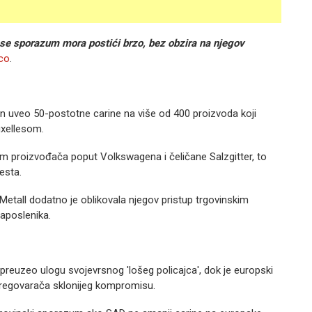
 se sporazum mora postići brzo, bez obzira na njegov
ico
.
ton uveo 50-postotne carine na više od 400 proizvoda koji
uxellesom.
om proizvođača poput Volkswagena i čeličane Salzgitter, to
jesta.
tall dodatno je oblikovala njegov pristup trgovinskim
zaposlenika.
preuzeo ulogu svojevrsnog 'lošeg policajca', dok je europski
regovarača sklonijeg kompromisu.