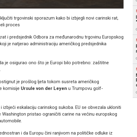
jučiti trgovinski sporazum kako bi izbjegli novi carinski rat,
eli proces
krat i predsjednik Odbora za međunarodnu trgovinu Europskog
oji je natjerao administraciju američkog predsjednika
 da je osigurao ono što je Europi bilo potrebno: zaštitne
.
stignut je prošlog ljeta tokom susreta američkog
e komisije
Ursule von der Leyen
u Trumpovu golf-
 i izbjeći eskalaciju carinskog sukoba. EU se obvezala ukloniti
e Washington pristao ograničiti carine na većinu europskog
automobile.
nostran i da Europu čini ranjivom na političke odluke iz