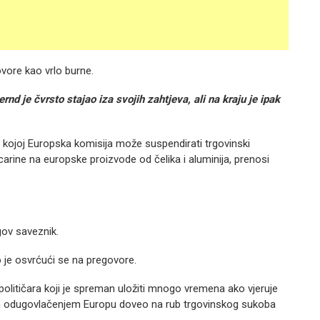
vore kao vrlo burne.
d je čvrsto stajao iza svojih zahtjeva, ali na kraju je ipak
kojoj Europska komisija može suspendirati trgovinski
rine na europske proizvode od čelika i aluminija, prenosi
gov saveznik.
o je osvrćući se na pregovore.
političara koji je spreman uložiti mnogo vremena ako vjeruje
vojim odugovlačenjem Europu doveo na rub trgovinskog sukoba