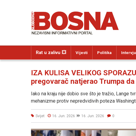
Rat u zalivu 💥
Vijesti
Politika
Intervju
IZA KULISA VELIKOG SPORAZUMA:
pregovarač natjerao Trumpa da
Iako na kraju nije dobio sve što je tražio, Lange tv
mehanizme protiv nepredvidivih poteza Washingt
Svijet
16. Jun. 2026
16. Jun. 2026
0