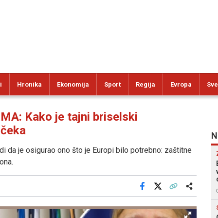
i
Hronika
Ekonomija
Sport
Regija
Evropa
Sve
 Kako je tajni briselski
 čeka
N
rdi da je osigurao ono što je Europi bilo potrebno: zaštitne
ona.
Facebook
X
Kopiraj link
Više