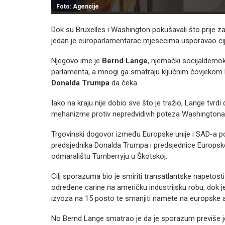
Foto: Agencije
Dok su Bruxelles i Washington pokušavali što prije zakl
jedan je europarlamentarac mjesecima usporavao cij
Njegovo ime je
Bernd Lange
, njemački socijaldemo
parlamenta, a mnogi ga smatraju ključnim čovjekom k
Donalda Trumpa
da čeka.
Iako na kraju nije dobio sve što je tražio, Lange tvrdi
mehanizme protiv nepredvidivih poteza Washingtona
Trgovinski dogovor između Europske unije i SAD-a po
predsjednika Donalda Trumpa i predsjednice Europsk
odmaralištu Turnberryju u Škotskoj.
Cilj sporazuma bio je smiriti transatlantske napetosti
određene carine na američku industrijsku robu, dok j
izvoza na 15 posto te smanjiti namete na europske 
No Bernd Lange smatrao je da je sporazum previše jed