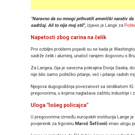
"Naravno da su mnogi prihvatili američki narativ da
sadržaj. Ali to nije moj stil",
izjavio je Lange za
Polit
Napetosti zbog carina na čelik
Prvi ozbiljni problemi pojavili su se kada je Washing
sadrže čelik i aluminij, unatoč ranijem dogovoru s Br
Za Langea, čija je savezna pokrajina Donja Saska, d
nije bilo samo političko pitanje, već i pitanje radnih m
Njegova dugogodišnja povezanost sa sindikatom IG Me
pregovorima, u kojima naglašava zaštitu industrije i 
Uloga "lošeg policajca"
U pregovorima između europskih institucija Lange je 
povjerenik za trgovinu
Maroš Šefčovič
imao ulogu p