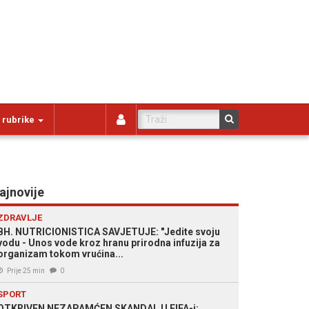
 rubrike
ajnovije
ZDRAVLJE
BH. NUTRICIONISTICA SAVJETUJE: "Jedite svoju
vodu - Unos vode kroz hranu prirodna infuzija za
organizam tokom vrućina...
Prije 25 min
0
SPORT
OTKRIVEN NEZAPAMĆEN SKANDAL U FIFA-i: