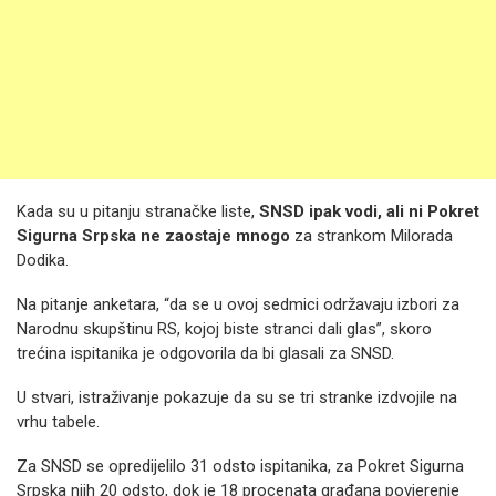
Kada su u pitanju stranačke liste,
SNSD ipak vodi, ali ni Pokret
Sigurna Srpska ne zaostaje mnogo
za strankom Milorada
Dodika.
Na pitanje anketara, “da se u ovoj sedmici održavaju izbori za
Narodnu skupštinu RS, kojoj biste stranci dali glas”, skoro
trećina ispitanika je odgovorila da bi glasali za SNSD.
U stvari, istraživanje pokazuje da su se tri stranke izdvojile na
vrhu tabele.
Za SNSD se opredijelilo 31 odsto ispitanika, za Pokret Sigurna
Srpska njih 20 odsto, dok je 18 procenata građana povjerenje