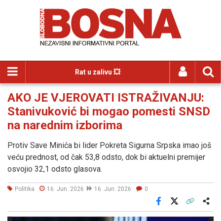
Rat u zalivu 💥
AKO JE VJEROVATI ISTRAŽIVANJU:
Stanivuković bi mogao pomesti SNSD
na narednim izborima
Protiv Save Minića bi lider Pokreta Sigurna Srpska imao još
veću prednost, od čak 53,8 odsto, dok bi aktuelni premijer
osvojio 32,1 odsto glasova.
Politika
16. Jun. 2026
16. Jun. 2026
0
Facebook
X
Kopiraj link
Više