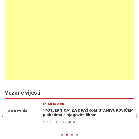
Vezane vijesti
Previous
N
MINI MARKET
PO
"POTJERNICA" ZA DRAŠKOM STANIVUKOVIĆEM: Grad oblijepljen
"P
plakatima s njegovim likom
is
po
17. Jul. 2026
0