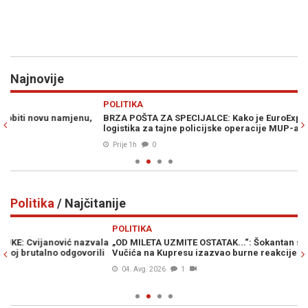
Najnovije
Previous
N
POLITIKA
Z
BRZA POŠTA ZA SPECIJALCE: Kako je EuroExpress postao
K
logistika za tajne policijske operacije MUP-a RS
bo
Prije 1h
0
Politika
/ Najčitanije
Previous
N
POLITIKA
PO
la
„OD MILETA UZMITE OSTATAK...“: Šokantan snimak Aleksandra
BU
i
Vučića na Kupresu izazvao burne reakcije...
"O
04. Avg. 2026
1