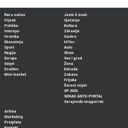
Rat u zalivu
Jeste li znali
Vijesti
Sjećanje
Politika
Kultura
Intervjui
Zdravlje
Hronika
Gastro
Ekonomija
HiTec
Sport
Auto
Regija
Show
Evropa
Sex i grad
Svijet
Žena
Društvo
Estrada
Mini market
Zabava
Frljoka
Šareni svijet
SP 2026
SENAD ANTE-PORTAL
Sarajevski snajperisti
Arhiva
Marketing
Pretplata
Kontakt