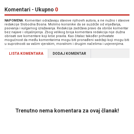
Komentari - Ukupno
0
NAPOMENA
: Komentari odražavaju stavove njihovih autora, a ne nužno i stavove
redakcije Slobodna Bosna. Molimo korisnike da se suzdrže od vrijeđanja,
psovanja i vulgarnog izražavanja. Redakcija zadržava pravo da obriše komentar
bez najave i objašnjenja. Zbog velikog broja komentara redakcija nije dužna
obrisati sve komentare koji krše pravila. Kao čitalac također prihvatate
mogućnost da među komentarima mogu biti pronađeni sadržaji koji mogu biti
u suprotnosti sa vašim vjerskim, moralnim i drugim načelima i uvjerenjima.
LISTA KOMENTARA
DODAJ KOMENTAR
Trenutno nema komentara za ovaj članak!