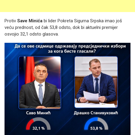
Protiv
Save Minića
bi lider Pokreta Sigurna Srpska imao još
veću prednost, od čak 53,8 odsto, dok bi aktuelni premijer
osvojio 32,1 odsto glasova.