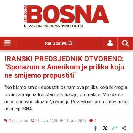
Rat u zalivu 💥
IRANSKI PREDSJEDNIK OTVORENO:
"Sporazum s Amerikom je prilika koju
ne smijemo propustiti"
"Ne bismo smjeli dopustiti da nam ova prilika, koja bi mogla
izvući zemlju iz trenutačne situacije, promakne. Možda se
neće ponovno ukazati", rekao je Pezeškian, prema novinskoj
agenciji ISNA.
Rat u zalivu
16. Jun. 2026
16. Jun. 2026
0
Facebook
X
Kopiraj link
Više