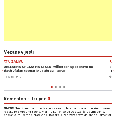
Vezane vijesti
Previous
N
RAT U ZALIVU
BLISKI ISTOK NA PREKRETNICI: Ray McGovern tvrdi da je Izrae
izgubio rat sa Teheranom i da prijeti nuklearna eskalacija
05. Avg. 2026
0
Komentari - Ukupno
0
NAPOMENA
: Komentari odražavaju stavove njihovih autora, a ne nužno i stavove
redakcije Slobodna Bosna. Molimo korisnike da se suzdrže od vrijeđanja,
psovanja i vulgarnog izražavanja. Redakcija zadržava pravo da obriše komentar