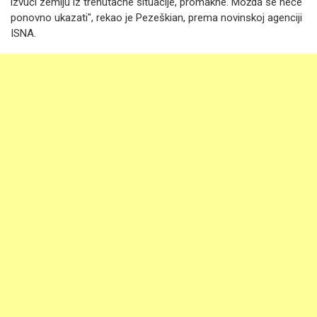
izvući zemlju iz trenutačne situacije, promakne. Možda se neće
ponovno ukazati", rekao je Pezeškian, prema novinskoj agenciji
ISNA.