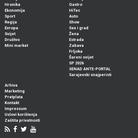
Hronika
Gastro
Ekonomija
HiTec
Sport
Auto
Regija
Show
Evropa
Sex i grad
Svijet
Žena
Društvo
Estrada
Mini market
Zabava
Frljoka
Šareni svijet
SP 2026
SENAD ANTE-PORTAL
Sarajevski snajperisti
Arhiva
Marketing
Pretplata
Kontakt
Impressum
Uslovi korištenja
Zaštita privatnosti