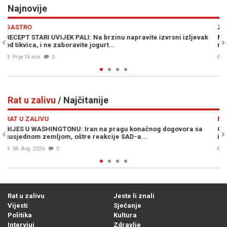
Najnovije
Previous
N
ZDRAVLJE
zljevak
MNOGI ĆE SE IZNENADITI: U slučaju prehlade i gripe simpto
možemo ublažiti na ovaj način...
Prije 27 min
0
Rat u zalivu
/ Najčitanije
Previous
N
RAT U ZALIVU
ra sa
OVO NIKO NIJE OČEKIVAO: Procurio sadržaj konačnog spor
izneđu Irana i SAD-a...
06. Avg. 2026
0
Rat u zalivu
Jeste li znali
Vijesti
Sjećanje
Politika
Kultura
Intervjui
Zdravlje