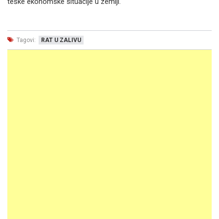
teške ekonomske situacije u zemlji.
Tagovi:
RAT U ZALIVU