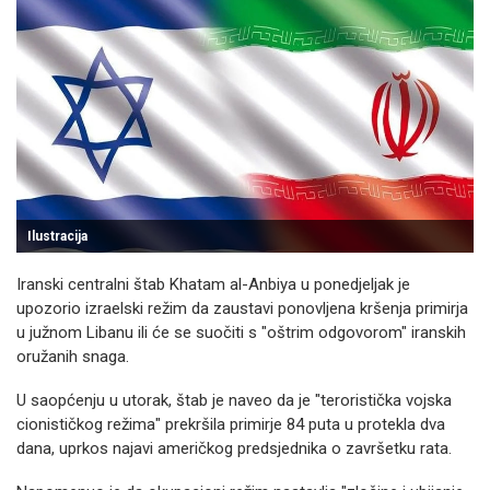
Ilustracija
Iranski centralni štab Khatam al-Anbiya u ponedjeljak je
upozorio izraelski režim da zaustavi ponovljena kršenja primirja
u južnom Libanu ili će se suočiti s "oštrim odgovorom" iranskih
oružanih snaga.
U saopćenju u utorak, štab je naveo da je "teroristička vojska
cionističkog režima" prekršila primirje 84 puta u protekla dva
dana, uprkos najavi američkog predsjednika o završetku rata.