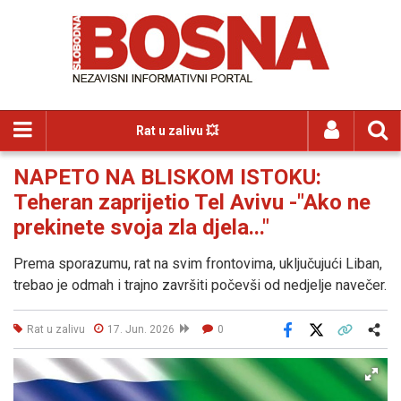
Rat u zalivu 💥
NAPETO NA BLISKOM ISTOKU:
Teheran zaprijetio Tel Avivu -"Ako ne
prekinete svoja zla djela..."
Prema sporazumu, rat na svim frontovima, uključujući Liban,
trebao je odmah i trajno završiti počevši od nedjelje navečer.
Rat u zalivu
17. Jun. 2026
0
Facebook
X
Kopiraj link
Više