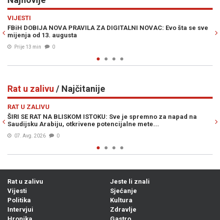
Previous
N
EVROPA
C: Evo šta se sve
OPASNOST OD "NOVOG ČERNOBILA"?: Stručnjaci otk
istinu o gašenju nuklearke u Rumuniji
Prije 23 min
0
Rat u zalivu
/ Najčitanije
Previous
N
RAT U ZALIVU
no za napad na
OVO NIKO NIJE OČEKIVAO: Procurio sadržaj kona
...
izneđu Irana i SAD-a...
06. Avg. 2026
0
Rat u zalivu
Jeste li znali
Vijesti
Sjećanje
Politika
Kultura
Intervjui
Zdravlje
Hronika
Gastro