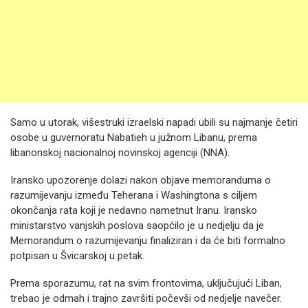
Samo u utorak, višestruki izraelski napadi ubili su najmanje četiri
osobe u guvernoratu Nabatieh u južnom Libanu, prema
libanonskoj nacionalnoj novinskoj agenciji (NNA).
Iransko upozorenje dolazi nakon objave memoranduma o
razumijevanju između Teherana i Washingtona s ciljem
okončanja rata koji je nedavno nametnut Iranu. Iransko
ministarstvo vanjskih poslova saopćilo je u nedjelju da je
Memorandum o razumijevanju finaliziran i da će biti formalno
potpisan u Švicarskoj u petak.
Prema sporazumu, rat na svim frontovima, uključujući Liban,
trebao je odmah i trajno završiti počevši od nedjelje navečer.