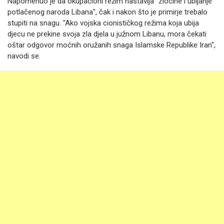
Napomenuo je da okupacioni režim nastavlja "zločine i ubijanje
potlačenog naroda Libana", čak i nakon što je primirje trebalo
stupiti na snagu. "Ako vojska cionističkog režima koja ubija
djecu ne prekine svoja zla djela u južnom Libanu, mora čekati
oštar odgovor moćnih oružanih snaga Islamske Republike Iran",
navodi se.