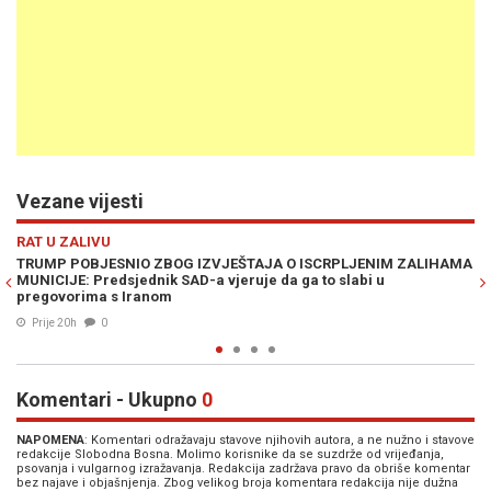
Vezane vijesti
Previous
N
RAT U ZALIVU
IM ZALIHAMA
RUSIJA NADOGRADILA IRANSKE NAPADAČKE DRONOVE SH
Američke vojne baze na Bliskom istoku sada su suočene s
opasnijim protivnikom
Prije 22h
0
Komentari - Ukupno
0
NAPOMENA
: Komentari odražavaju stavove njihovih autora, a ne nužno i stavove
redakcije Slobodna Bosna. Molimo korisnike da se suzdrže od vrijeđanja,
psovanja i vulgarnog izražavanja. Redakcija zadržava pravo da obriše komentar
bez najave i objašnjenja. Zbog velikog broja komentara redakcija nije dužna