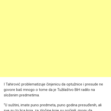
I Tahirović problematizuje činjenicu da optužnice i presude ne
govore baš mnogo o tome da je Tužilaštvo BiH radilo na
složenim predmetima.
“U suštini, imate puno predmeta, puno godina presuđenih, ali
sve su to lica koja, za zločine koje su počinili, mogu da