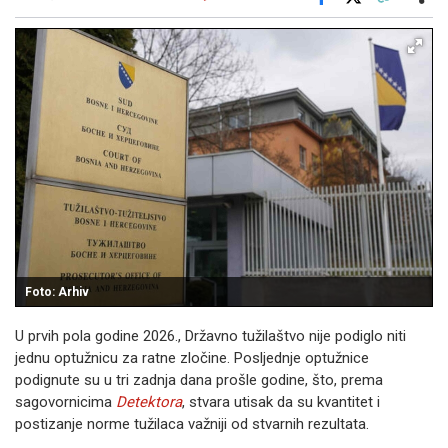
Facebook
X
Kopiraj link
Više
Foto: Arhiv
U prvih pola godine 2026., Državno tužilaštvo nije podiglo niti
jednu optužnicu za ratne zločine. Posljednje optužnice
podignute su u tri zadnja dana prošle godine, što, prema
sagovornicima
Detektora
, stvara utisak da su kvantitet i
postizanje norme tužilaca važniji od stvarnih rezultata.