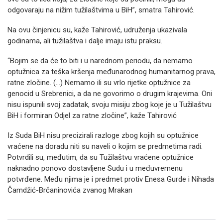
odgovaraju na nižim tužilaštvima u BiH”, smatra Tahirović.
Na ovu činjenicu su, kaže Tahirović, udruženja ukazivala
godinama, ali tužilaštva i dalje imaju istu praksu.
“Bojim se da će to biti i u narednom periodu, da nemamo
optužnica za teška kršenja međunarodnog humanitarnog prava,
ratne zločine. (…) Nemamo ili su vrlo rijetke optužnice za
genocid u Srebrenici, a da ne govorimo o drugim krajevima. Oni
nisu ispunili svoj zadatak, svoju misiju zbog koje je u Tužilaštvu
BiH i formiran Odjel za ratne zločine”, kaže Tahirović
Iz Suda BiH nisu precizirali razloge zbog kojih su optužnice
vraćene na doradu niti su naveli o kojim se predmetima radi.
Potvrdili su, međutim, da su Tužilaštvu vraćene optužnice
naknadno ponovo dostavljene Sudu i u međuvremenu
potvrđene. Među njima je i predmet protiv Enesa Gurde i Nihada
Čamdžić-Brčaninovića zvanog Mrakan