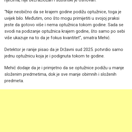
riječima, nije bezrazložan i suštinski je osnovan.
“Nije neobično da se krajem godine podižu optužnice, toga je
uvijek bilo. Međutim, ono što mogu primijetiti u svojoj praksi
jeste da gotovo više i nema optužnica tokom godine. Sada se
svodi na podizanje optužnica krajem godine, što samo po sebi
više ukazuje na to da je fokus kvantitet”, smatra Mehić.
Detektor je ranije pisao da je Državni sud 2025. potvrdio samo
jednu optužnicu koja je i podignuta tokom te godine.
Mehić dodaje da je i primjetno da se optužnice podižu u manje
složenim predmetima, dok je sve manje obimnih i složenih
predmeta.