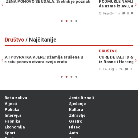
PODMUKLE NAMJERE: Novinarku BN TV "namamio" da dođe kući
U
da uzme izjavu, a onda je fizički napao (VIDEO)
Prije 24 min
0
Društvo
/ Najčitanije
Previous
N
DRUŠTVO
D
CURE DETALJI DRAME U AUSTRIJI: Policijska potjera za vozačem
Š
iz Bosne i Hercegovine, ostao je bez automobila...
p
04. Avg. 2026
0
Rat u zalivu
Jeste li znali
Vijesti
Sjećanje
Politika
Kultura
Intervjui
Zdravlje
Hronika
Gastro
Ekonomija
HiTec
Sport
Auto