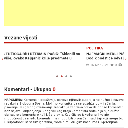
Vezane vijesti
Previous
N
POLITIKA
P
NJEMAČKI MEDIJ PIŠE: "Situacija u Bosni se zaoštrava. Milorad
P
Dodik podstiče odvajanje Republike Srpske. Hoće li EU reagovati?"
n
16. Mar. 2025
0
Komentari - Ukupno
0
NAPOMENA
: Komentari odražavaju stavove njihovih autora, a ne nužno i stavove
redakcije Slobodna Bosna. Molimo korisnike da se suzdrže od vrijeđanja,
psovanja i vulgarnog izražavanja. Redakcija zadržava pravo da obriše komentar
bez najave i objašnjenja. Zbog velikog broja komentara redakcija nije dužna
obrisati sve komentare koji krše pravila. Kao čitalac također prihvatate
mogućnost da među komentarima mogu biti pronađeni sadržaji koji mogu biti
u suprotnosti sa vašim vjerskim, moralnim i drugim načelima i uvjerenjima.