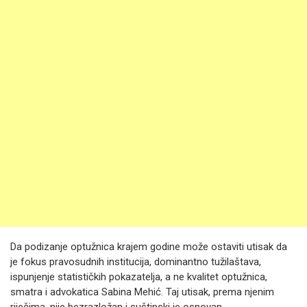
Da podizanje optužnica krajem godine može ostaviti utisak da
je fokus pravosudnih institucija, dominantno tužilaštava,
ispunjenje statističkih pokazatelja, a ne kvalitet optužnica,
smatra i advokatica Sabina Mehić. Taj utisak, prema njenim