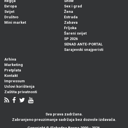
Regija
Show
Evropa
Sex i grad
Svijet
Žena
Društvo
Estrada
Mini market
Zabava
Frljoka
Šareni svijet
SP 2026
SENAD ANTE-PORTAL
Sarajevski snajperisti
Arhiva
Marketing
Pretplata
Kontakt
Impressum
Uslovi korištenja
Zaštita privatnosti
Sva prava zadržana.
Zabranjeno preuzimanje sadržaja bez dozvole izdavača.
Copyright ©
Slobodna Bosna
2000 - 2026.