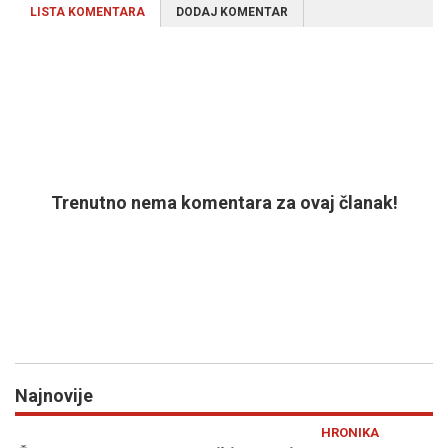
LISTA KOMENTARA
DODAJ KOMENTAR
Trenutno nema komentara za ovaj članak!
Najnovije
Previous
N
HRONIKA
V