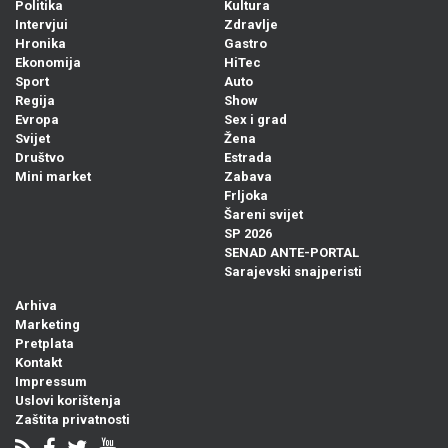
Politika
Kultura
Intervjui
Zdravlje
Hronika
Gastro
Ekonomija
HiTec
Sport
Auto
Regija
Show
Evropa
Sex i grad
Svijet
Žena
Društvo
Estrada
Mini market
Zabava
Frljoka
Šareni svijet
SP 2026
SENAD ANTE-PORTAL
Sarajevski snajperisti
Arhiva
Marketing
Pretplata
Kontakt
Impressum
Uslovi korištenja
Zaštita privatnosti