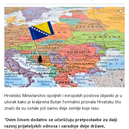
Facebook
X
Kopiraj link
Više
Hrvatsko Ministarstvo spoljnih i evropskih poslova objavilo je u
utorak kako je kraljevina Butan formalno priznala Hrvatsku što
znači da su ostale još samo dvije zemlje koje nisu.
"Ovim činom dodatno se učvršćuju pretpostavke za dalji
razvoj prijateljskih odnosa i saradnje dvije države,