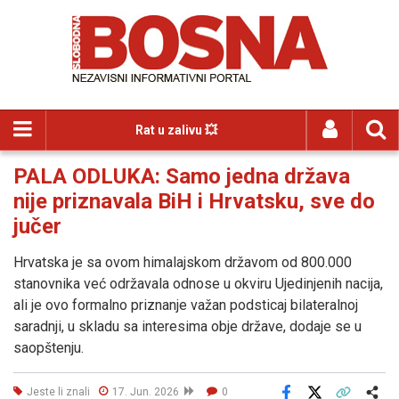
Rat u zalivu 💥
PALA ODLUKA: Samo jedna država
nije priznavala BiH i Hrvatsku, sve do
jučer
Hrvatska je sa ovom himalajskom državom od 800.000
stanovnika već održavala odnose u okviru Ujedinjenih nacija,
ali je ovo formalno priznanje važan podsticaj bilateralnoj
saradnji, u skladu sa interesima obje države, dodaje se u
saopštenju.
Jeste li znali
17. Jun. 2026
0