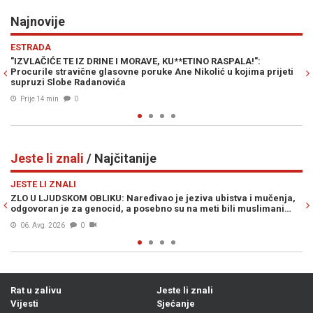
Najnovije
Previous
N
SVIJET
":
NAPAD NA JEDNU JE NAPAD NA SVE: Turska, Pakistan i Saud
a prijeti
Arabija stvorile novi moćni vojni savez
Prije 29 min
0
Jeste li znali
/ Najčitanije
Previous
N
JESTE LI ZNALI
 mučenja,
BOSANSKI RATNICI DO NOGU POTUKLI NEPRIJATELJE: Bitka 
slimani…
Banje Luke trajala je cijeli dan, a onda je krenuo napad...
05. Avg. 2026
1
Rat u zalivu
Jeste li znali
Vijesti
Sjećanje