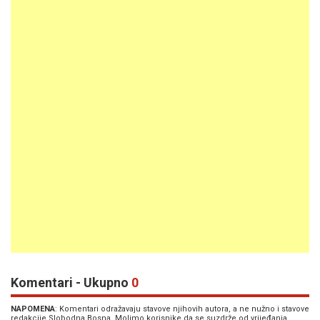
Komentari - Ukupno
0
NAPOMENA
: Komentari odražavaju stavove njihovih autora, a ne nužno i stavove
redakcije Slobodna Bosna. Molimo korisnike da se suzdrže od vrijeđanja,