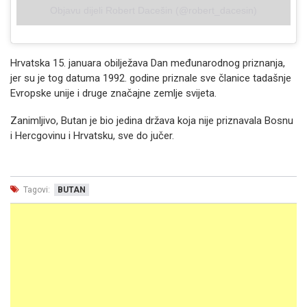
Objavu dijeli Robert Dacešin (@robert_dacesin)
Hrvatska 15. januara obilježava Dan međunarodnog priznanja,
jer su je tog datuma 1992. godine priznale sve članice tadašnje
Evropske unije i druge značajne zemlje svijeta.
Zanimljivo, Butan je bio jedina država koja nije priznavala Bosnu
i Hercgovinu i Hrvatsku, sve do jučer.
Tagovi:
BUTAN