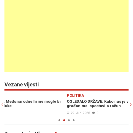
Vezane vijesti
Previous
N
POLITIKA
i
OGLEDALO DRŽAVE: Kako nas je vlast gurnula na sivu listu, a
građanima ispostavila račun
l
22. Jun. 2026
0