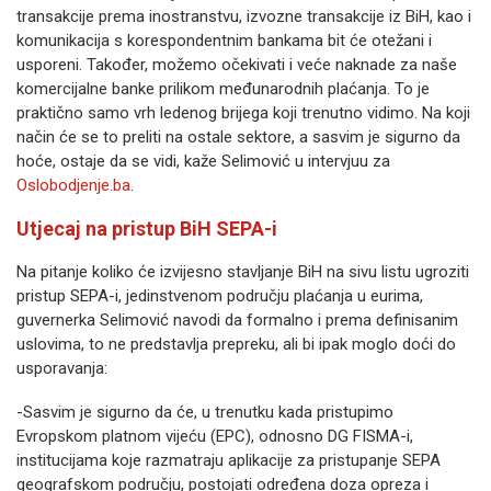
transakcije prema inostranstvu, izvozne transakcije iz BiH, kao i
komunikacija s korespondentnim bankama bit će otežani i
usporeni. Također, možemo očekivati i veće naknade za naše
komercijalne banke prilikom međunarodnih plaćanja. To je
praktično samo vrh ledenog brijega koji trenutno vidimo. Na koji
način će se to preliti na ostale sektore, a sasvim je sigurno da
hoće, ostaje da se vidi, kaže Selimović u intervjuu za
Oslobodjenje.ba
.
Utjecaj na pristup BiH SEPA-i
Na pitanje koliko će izvijesno stavljanje BiH na sivu listu ugroziti
pristup SEPA-i, jedinstvenom području plaćanja u eurima,
guvernerka Selimović navodi da formalno i prema definisanim
uslovima, to ne predstavlja prepreku, ali bi ipak moglo doći do
usporavanja:
-Sasvim je sigurno da će, u trenutku kada pristupimo
Evropskom platnom vijeću (EPC), odnosno DG FISMA-i,
institucijama koje razmatraju aplikacije za pristupanje SEPA
geografskom području, postojati određena doza opreza i