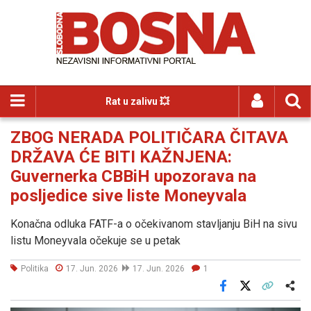
Rat u zalivu 💥
ZBOG NERADA POLITIČARA ČITAVA
DRŽAVA ĆE BITI KAŽNJENA:
Guvernerka CBBiH upozorava na
posljedice sive liste Moneyvala
Konačna odluka FATF-a o očekivanom stavljanju BiH na sivu
listu Moneyvala očekuje se u petak
Politika
17. Jun. 2026
17. Jun. 2026
1
Facebook
X
Kopiraj link
Više