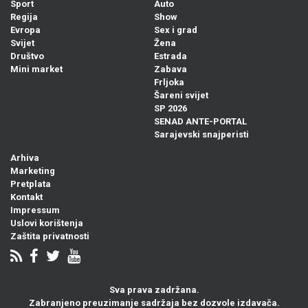
Sport
Auto
Regija
Show
Evropa
Sex i grad
Svijet
Žena
Društvo
Estrada
Mini market
Zabava
Frljoka
Šareni svijet
SP 2026
SENAD ANTE-PORTAL
Sarajevski snajperisti
Arhiva
Marketing
Pretplata
Kontakt
Impressum
Uslovi korištenja
Zaštita privatnosti
Sva prava zadržana.
Zabranjeno preuzimanje sadržaja bez dozvole izdavača.