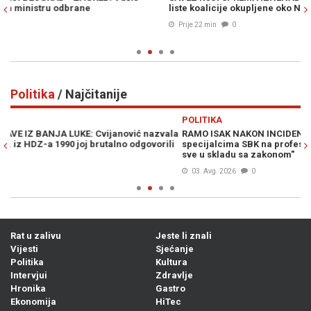
liste koalicije okupljene oko NES-a
Prije 22 min
0
Politika
/ Najčitanije
Previous
N
POLITIKA
vala
RAMO ISAK NAKON INCIDENTA U BUGOJNU: "Čestitam
ili
specijalcima SBK na profesionalno urađenom poslu, uradili su
sve u skladu sa zakonom"
03. Avg. 2026
0
Rat u zalivu
Jeste li znali
Vijesti
Sjećanje
Politika
Kultura
Intervjui
Zdravlje
Hronika
Gastro
Ekonomija
HiTec