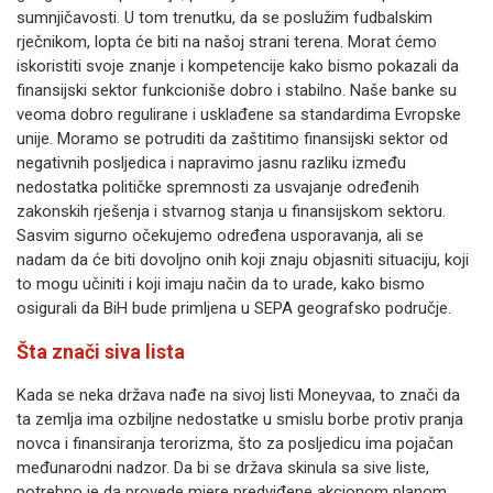
sumnjičavosti. U tom trenutku, da se poslužim fudbalskim
rječnikom, lopta će biti na našoj strani terena. Morat ćemo
iskoristiti svoje znanje i kompetencije kako bismo pokazali da
finansijski sektor funkcioniše dobro i stabilno. Naše banke su
veoma dobro regulirane i usklađene sa standardima Evropske
unije. Moramo se potruditi da zaštitimo finansijski sektor od
negativnih posljedica i napravimo jasnu razliku između
nedostatka političke spremnosti za usvajanje određenih
zakonskih rješenja i stvarnog stanja u finansijskom sektoru.
Sasvim sigurno očekujemo određena usporavanja, ali se
nadam da će biti dovoljno onih koji znaju objasniti situaciju, koji
to mogu učiniti i koji imaju način da to urade, kako bismo
osigurali da BiH bude primljena u SEPA geografsko područje.
Šta znači siva lista
Kada se neka država nađe na sivoj listi Moneyvaa, to znači da
ta zemlja ima ozbiljne nedostatke u smislu borbe protiv pranja
novca i finansiranja terorizma, što za posljedicu ima pojačan
međunarodni nadzor. Da bi se država skinula sa sive liste,
potrebno je da provede mjere predviđene akcionom planom.