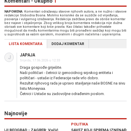
Komentari - Ukupno
1
NAPOMENA
: Komentari odražavaju stavove njihovih autora, a ne nužno i stavove
redakcije Slobodna Bosna. Molimo korisnike da se suzdrže od vrijeđanja,
psovanja i vulgarnog izražavanja. Redakcija zadržava pravo da obriše komentar
bez najave i objašnjenja. Zbog velikog broja komentara redakcija nije dužna
obrisati sve komentare koji krše pravila. Kao čitalac također prihvatate
mogućnost da među komentarima mogu biti pronađeni sadržaji koji mogu biti
u suprotnosti sa vašim vjerskim, moralnim i drugim načelima i uvjerenjima.
LISTA KOMENTARA
DODAJ KOMENTAR
JAPAJA
J
Srijeda, 17.06.2026 u 12:33
Draga gospođe griješite.
Naši političari - četnici iz genocidnog srpskog entiteta i
političari - ustaše iz Federacije rade vrlo dobro.
Rezultat njihovog rada je upravo stavljanje naše BOSNE na sivu
listu Moneyvaa.
Četnici i Ustaše su zadovoljne odrađenim poslom.
Najnovije
Previous
N
POLITIKA
SAVEZ KOJI SPREMA IZNENAĐENJE NA IZBORIMA: Ovo su izborne