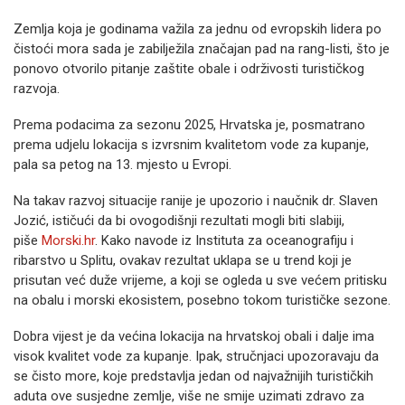
Zemlja koja je godinama važila za jednu od evropskih lidera po
čistoći mora sada je zabilježila značajan pad na rang-listi, što je
ponovo otvorilo pitanje zaštite obale i održivosti turističkog
razvoja.
Prema podacima za sezonu 2025, Hrvatska je, posmatrano
prema udjelu lokacija s izvrsnim kvalitetom vode za kupanje,
pala sa petog na 13. mjesto u Evropi.
Na takav razvoj situacije ranije je upozorio i naučnik dr. Slaven
Jozić, ističući da bi ovogodišnji rezultati mogli biti slabiji,
piše
Morski.hr
. Kako navode iz Instituta za oceanografiju i
ribarstvo u Splitu, ovakav rezultat uklapa se u trend koji je
prisutan već duže vrijeme, a koji se ogleda u sve većem pritisku
na obalu i morski ekosistem, posebno tokom turističke sezone.
Dobra vijest je da većina lokacija na hrvatskoj obali i dalje ima
visok kvalitet vode za kupanje. Ipak, stručnjaci upozoravaju da
se čisto more, koje predstavlja jedan od najvažnijih turističkih
aduta ove susjedne zemlje, više ne smije uzimati zdravo za