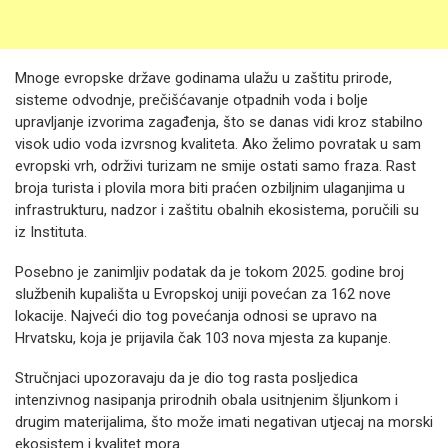
Mnoge evropske države godinama ulažu u zaštitu prirode,
sisteme odvodnje, prečišćavanje otpadnih voda i bolje
upravljanje izvorima zagađenja, što se danas vidi kroz stabilno
visok udio voda izvrsnog kvaliteta. Ako želimo povratak u sam
evropski vrh, održivi turizam ne smije ostati samo fraza. Rast
broja turista i plovila mora biti praćen ozbiljnim ulaganjima u
infrastrukturu, nadzor i zaštitu obalnih ekosistema, poručili su
iz Instituta.
Posebno je zanimljiv podatak da je tokom 2025. godine broj
službenih kupališta u Evropskoj uniji povećan za 162 nove
lokacije. Najveći dio tog povećanja odnosi se upravo na
Hrvatsku, koja je prijavila čak 103 nova mjesta za kupanje.
Stručnjaci upozoravaju da je dio tog rasta posljedica
intenzivnog nasipanja prirodnih obala usitnjenim šljunkom i
drugim materijalima, što može imati negativan utjecaj na morski
ekosistem i kvalitet mora.