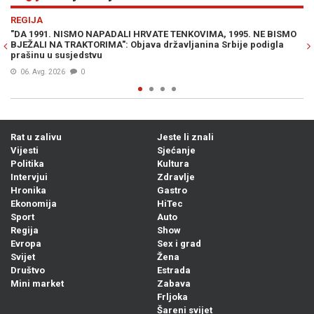
Previous
N
REGIJA
95. NE BISMO
SRBI DIVLJAJU NA LJETOVANJU: "Ne moramo slušati va
je podigla
seljačenje! Dno, dna"
Prije 23h
0
Rat u zalivu
Jeste li znali
Vijesti
Sjećanje
Politika
Kultura
Intervjui
Zdravlje
Hronika
Gastro
Ekonomija
HiTec
Sport
Auto
Regija
Show
Evropa
Sex i grad
Svijet
Žena
Društvo
Estrada
Mini market
Zabava
Frljoka
Šareni svijet