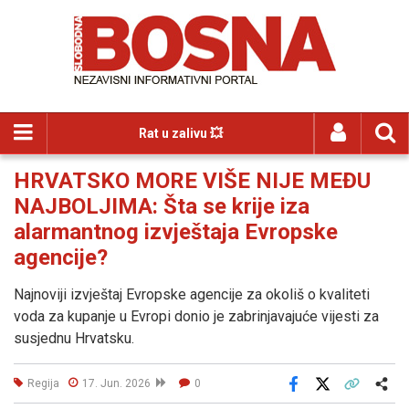
Rat u zalivu 💥
HRVATSKO MORE VIŠE NIJE MEĐU
NAJBOLJIMA: Šta se krije iza
alarmantnog izvještaja Evropske
agencije?
Najnoviji izvještaj Evropske agencije za okoliš o kvaliteti
voda za kupanje u Evropi donio je zabrinjavajuće vijesti za
susjednu Hrvatsku.
Regija
17. Jun. 2026
0
Facebook
X
Kopiraj link
Više