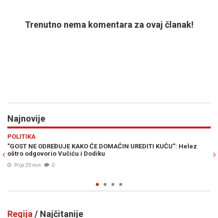
Trenutno nema komentara za ovaj članak!
Najnovije
Previous
N
REGIJA
U": Helez
HAOS U SKUPŠTINI KOSOVA: Opoziciona poslanica jajim
Aljbina Kurtija (VIDEO)
Prije 46 min
0
Regija
/ Najčitanije