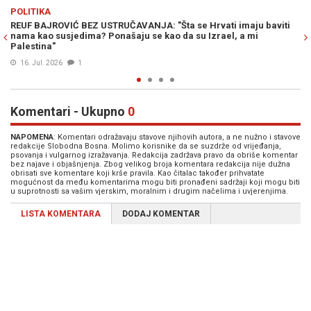
Previous
N
ŠARENI SVIJET
 baviti
NESVAKIDAŠNJI INCIDENT: Policajac otišao na bankomat,
službeni auto završio u moru (VIDEO)
07. Maj 2026
0
Komentari - Ukupno
0
NAPOMENA
: Komentari odražavaju stavove njihovih autora, a ne nužno i stavove
redakcije Slobodna Bosna. Molimo korisnike da se suzdrže od vrijeđanja,
psovanja i vulgarnog izražavanja. Redakcija zadržava pravo da obriše komentar
bez najave i objašnjenja. Zbog velikog broja komentara redakcija nije dužna
obrisati sve komentare koji krše pravila. Kao čitalac također prihvatate
mogućnost da među komentarima mogu biti pronađeni sadržaji koji mogu biti
u suprotnosti sa vašim vjerskim, moralnim i drugim načelima i uvjerenjima.
LISTA KOMENTARA
DODAJ KOMENTAR