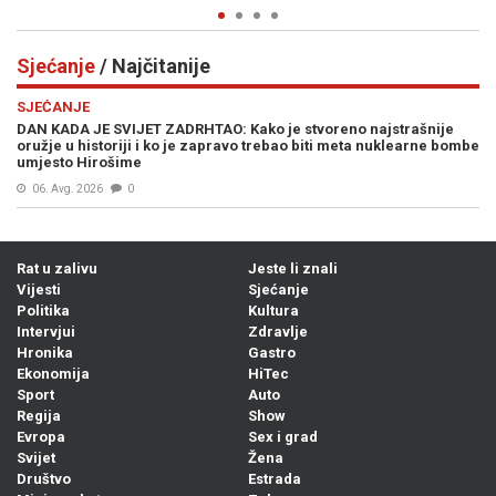
Sjećanje
/ Najčitanije
SJEĆANJE
DAN KADA JE SVIJET ZADRHTAO: Kako je stvoreno najstrašnije
oružje u historiji i ko je zapravo trebao biti meta nuklearne bombe
umjesto Hirošime
06. Avg. 2026
0
Rat u zalivu
Jeste li znali
Vijesti
Sjećanje
Politika
Kultura
Intervjui
Zdravlje
Hronika
Gastro
Ekonomija
HiTec
Sport
Auto
Regija
Show
Evropa
Sex i grad
Svijet
Žena
Društvo
Estrada