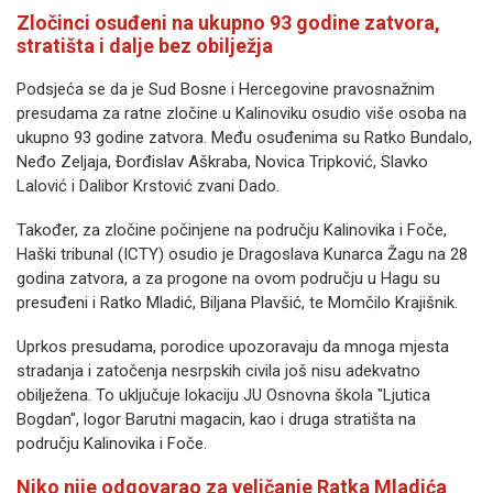
Zločinci osuđeni na ukupno 93 godine zatvora,
stratišta i dalje bez obilježja
Podsjeća se da je Sud Bosne i Hercegovine pravosnažnim
presudama za ratne zločine u Kalinoviku osudio više osoba na
ukupno 93 godine zatvora. Među osuđenima su Ratko Bundalo,
Neđo Zeljaja, Đorđislav Aškraba, Novica Tripković, Slavko
Lalović i Dalibor Krstović zvani Dado.
Također, za zločine počinjene na području Kalinovika i Foče,
Haški tribunal (ICTY) osudio je Dragoslava Kunarca Žagu na 28
godina zatvora, a za progone na ovom području u Hagu su
presuđeni i Ratko Mladić, Biljana Plavšić, te Momčilo Krajišnik.
Uprkos presudama, porodice upozoravaju da mnoga mjesta
stradanja i zatočenja nesrpskih civila još nisu adekvatno
obilježena. To uključuje lokaciju JU Osnovna škola "Ljutica
Bogdan", logor Barutni magacin, kao i druga stratišta na
području Kalinovika i Foče.
Niko nije odgovarao za veličanje Ratka Mladića