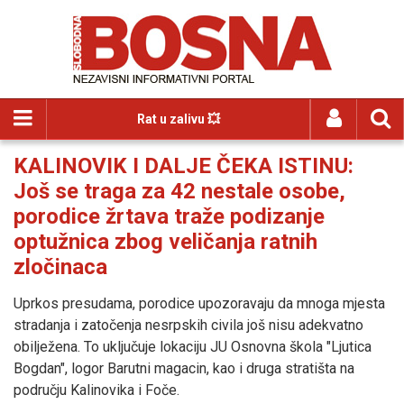
Rat u zalivu 💥
KALINOVIK I DALJE ČEKA ISTINU:
Još se traga za 42 nestale osobe,
porodice žrtava traže podizanje
optužnica zbog veličanja ratnih
zločinaca
Uprkos presudama, porodice upozoravaju da mnoga mjesta
stradanja i zatočenja nesrpskih civila još nisu adekvatno
obilježena. To uključuje lokaciju JU Osnovna škola "Ljutica
Bogdan", logor Barutni magacin, kao i druga stratišta na
području Kalinovika i Foče.