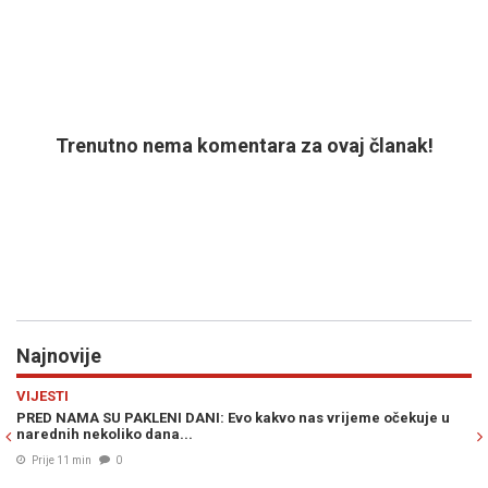
Trenutno nema komentara za ovaj članak!
Najnovije
Previous
N
VIJESTI
H
PRED NAMA SU PAKLENI DANI: Evo kakvo nas vrijeme očekuje u
OV
narednih nekoliko dana...
St
i 
Prije 11 min
0