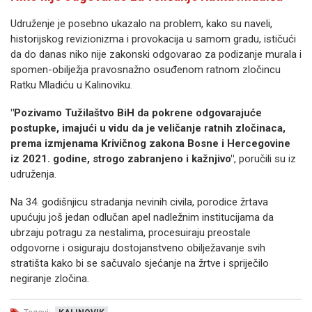
Udruženje je posebno ukazalo na problem, kako su naveli,
historijskog revizionizma i provokacija u samom gradu, ističući
da do danas niko nije zakonski odgovarao za podizanje murala i
spomen-obilježja pravosnažno osuđenom ratnom zločincu
Ratku Mladiću u Kalinoviku.
"Pozivamo Tužilaštvo BiH da pokrene odgovarajuće
postupke, imajući u vidu da je veličanje ratnih zločinaca,
prema izmjenama Krivičnog zakona Bosne i Hercegovine
iz 2021. godine, strogo zabranjeno i kažnjivo"
, poručili su iz
udruženja.
Na 34. godišnjicu stradanja nevinih civila, porodice žrtava
upućuju još jedan odlučan apel nadležnim institucijama da
ubrzaju potragu za nestalima, procesuiraju preostale
odgovorne i osiguraju dostojanstveno obilježavanje svih
stratišta kako bi se sačuvalo sjećanje na žrtve i spriječilo
negiranje zločina.