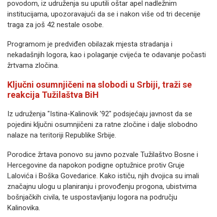
povodom, iz udruženja su uputili oštar apel nadležnim
institucijama, upozoravajući da se i nakon više od tri decenije
traga za još 42 nestale osobe.
Programom je predviđen obilazak mjesta stradanja i
nekadašnjih logora, kao i polaganje cvijeća te odavanje počasti
žrtvama zločina.
Ključni osumnjičeni na slobodi u Srbiji, traži se
reakcija Tužilaštva BiH
Iz udruženja "Istina-Kalinovik '92" podsjećaju javnost da se
pojedini ključni osumnjičeni za ratne zločine i dalje slobodno
nalaze na teritoriji Republike Srbije.
Porodice žrtava ponovo su javno pozvale Tužilaštvo Bosne i
Hercegovine da napokon podigne optužnice protiv Gruje
Lalovića i Boška Govedarice. Kako ističu, njih dvojica su imali
značajnu ulogu u planiranju i provođenju progona, ubistvima
bošnjačkih civila, te uspostavljanju logora na području
Kalinovika.