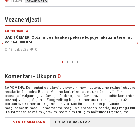
Tagovi:
KALINOVIK
Vezane vijesti
Previous
N
EKONOMIJA
MI
JAD I ČEMER: Općina bez banke i pekare kupuje luksuzni terenac
"S
od 164.000 KM
pe
19. Jul. 2026
0
1
Komentari - Ukupno
0
NAPOMENA
: Komentari odražavaju stavove njihovih autora, a ne nužno i stavove
redakcije Slobodna Bosna. Molimo korisnike da se suzdrže od vrijeđanja,
psovanja i vulgarnog izražavanja. Redakcija zadržava pravo da obriše komentar
bez najave i objašnjenja. Zbog velikog broja komentara redakcija nije dužna
obrisati sve komentare koji krše pravila. Kao čitalac također prihvatate
mogućnost da među komentarima mogu biti pronađeni sadržaji koji mogu biti
u suprotnosti sa vašim vjerskim, moralnim i drugim načelima i uvjerenjima.
LISTA KOMENTARA
DODAJ KOMENTAR