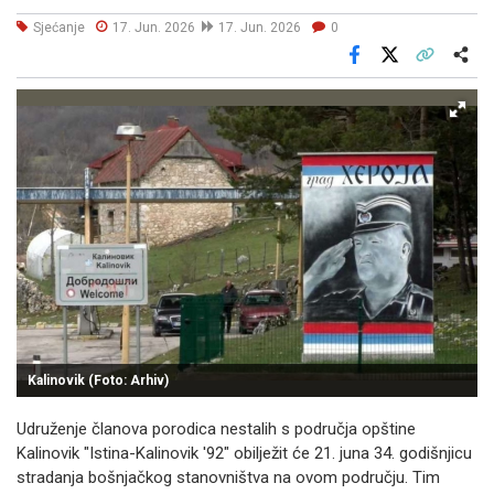
Sjećanje
17. Jun. 2026
17. Jun. 2026
0
Facebook
X
Kopiraj link
Više
Kalinovik (Foto: Arhiv)
Udruženje članova porodica nestalih s područja opštine
Kalinovik "Istina-Kalinovik '92" obilježit će 21. juna 34. godišnjicu
stradanja bošnjačkog stanovništva na ovom području. Tim