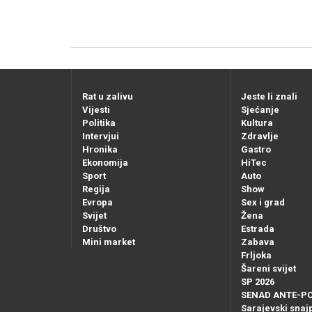
Rat u zalivu
Jeste li znali
Vijesti
Sjećanje
Politika
Kultura
Intervjui
Zdravlje
Hronika
Gastro
Ekonomija
HiTec
Sport
Auto
Regija
Show
Evropa
Sex i grad
Svijet
Žena
Društvo
Estrada
Mini market
Zabava
Frljoka
Šareni svijet
SP 2026
SENAD ANTE-P
Sarajevski snajp