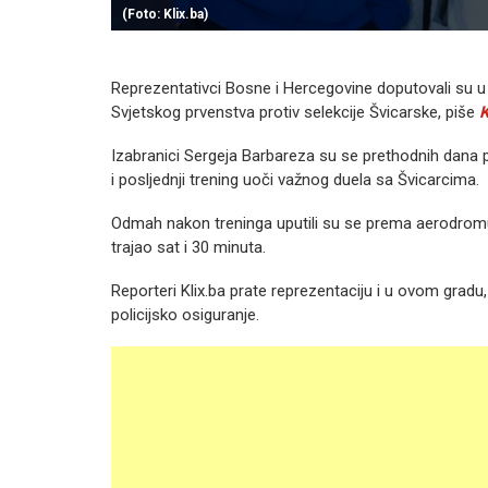
(Foto: Klix.ba)
Reprezentativci Bosne i Hercegovine doputovali su u
Svjetskog prvenstva protiv selekcije Švicarske, piše
K
Izabranici Sergeja Barbareza su se prethodnih dana pri
i posljednji trening uoči važnog duela sa Švicarcima.
Odmah nakon treninga uputili su se prema aerodromu u 
trajao sat i 30 minuta.
Reporteri Klix.ba prate reprezentaciju i u ovom gradu
policijsko osiguranje.