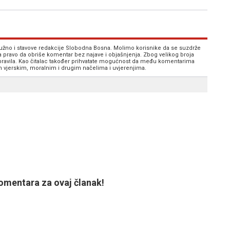
 nužno i stavove redakcije Slobodna Bosna. Molimo korisnike da se suzdrže
va pravo da obriše komentar bez najave i objašnjenja. Zbog velikog broja
 pravila. Kao čitalac također prihvatate mogućnost da među komentarima
im vjerskim, moralnim i drugim načelima i uvjerenjima.
mentara za ovaj članak!