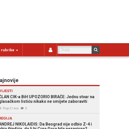
 rubrike
ajnovije
VIJESTI
ČLAN CIK-a BiH UPOZORIO BIRAČE: Jednu stvar na
glasačkom listiću nikako ne smijete zaboraviti
Prije 21 min
0
REGIJA
ANDREJ NIKOLAIDIS: Da Beograd nije odbio Z-4 i
ubio Đinđića, da li bi Crna Gora bila nezavisna?