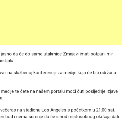
je jasno da će do same utakmice Zmajevi imati potpuni mir
ndijalu.
i i na službenoj konferenciji za medije koja će biti održana
 za medije te ćete na našem portalu moći čuti posljednje izjave
a.
e večeras na stadionu Los Angeles s početkom u 21:00 sat.
ojen bod i nema sumnje da će ishod međusobnog okršaja dati