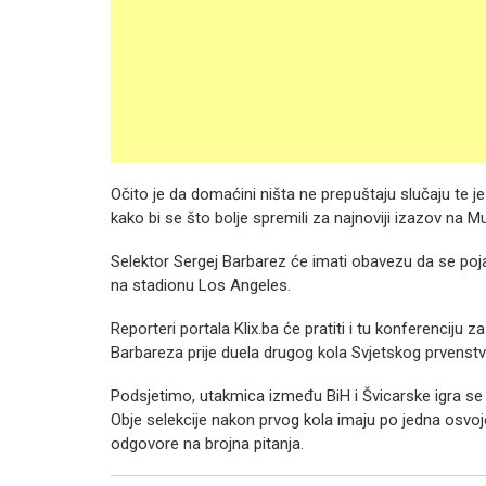
Očito je da domaćini ništa ne prepuštaju slučaju te 
kako bi se što bolje spremili za najnoviji izazov na Mu
Selektor Sergej Barbarez će imati obavezu da se pojav
na stadionu Los Angeles.
Reporteri portala Klix.ba će pratiti i tu konferenciju
Barbareza prije duela drugog kola Svjetskog prvenstv
Podsjetimo, utakmica između BiH i Švicarske igra s
Obje selekcije nakon prvog kola imaju po jedna osv
odgovore na brojna pitanja.