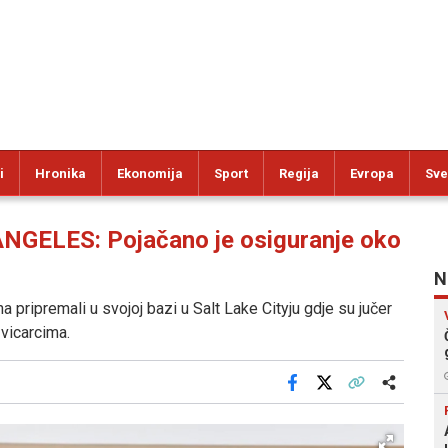
i
Hronika
Ekonomija
Sport
Regija
Evropa
Sve
GELES: Pojačano je osiguranje oko
N
 pripremali u svojoj bazi u Salt Lake Cityju gdje su jučer
Švicarcima.
Facebook
X
Kopiraj link
Više