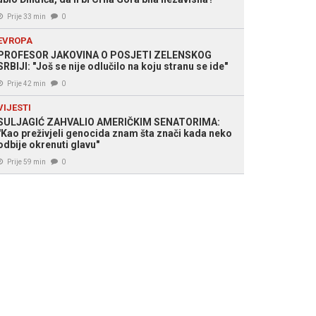
Prije 33 min
0
EVROPA
PROFESOR JAKOVINA O POSJETI ZELENSKOG
SRBIJI: "Još se nije odlučilo na koju stranu se ide"
Prije 42 min
0
VIJESTI
SULJAGIĆ ZAHVALIO AMERIČKIM SENATORIMA:
"Kao preživjeli genocida znam šta znači kada neko
odbije okrenuti glavu"
Prije 59 min
0