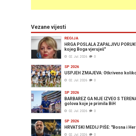
Vezane vijesti
REGIJA
HRGA POSLALA ZAPALJIVU PORUKU 
kojeg Boga vjeruješ"
02. Jul. 2026
0
SP 2026
USPJEH ZMAJEVA: Otkriveno koliko 
02. Jul. 2026
0
SP 2026
BARBAREZ GA NIJE IZVEO S TERENA: 
golova koje je primila BiH
02. Jul. 2026
0
SP 2026
HRVATSKI MEDIJ PIŠE: "Bosna i Her
02. Jul. 2026
0