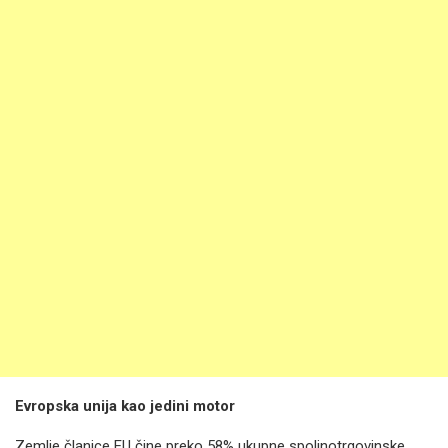
Evropska unija kao jedini motor
Zemlje članice EU čine preko 58% ukupne spoljnotrgovinske