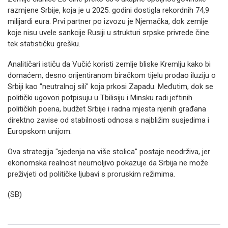
razmjene Srbije, koja je u 2025. godini dostigla rekordnih 74,9
milijardi eura. Prvi partner po izvozu je Njemačka, dok zemlje
koje nisu uvele sankcije Rusiji u strukturi srpske privrede čine
tek statističku grešku.
Analitičari ističu da Vučić koristi zemlje bliske Kremlju kako bi
domaćem, desno orijentiranom biračkom tijelu prodao iluziju o
Srbiji kao "neutralnoj sili" koja prkosi Zapadu. Međutim, dok se
politički ugovori potpisuju u Tbilisiju i Minsku radi jeftinih
političkih poena, budžet Srbije i radna mjesta njenih građana
direktno zavise od stabilnosti odnosa s najbližim susjedima i
Europskom unijom.
Ova strategija "sjedenja na više stolica" postaje neodrživa, jer
ekonomska realnost neumoljivo pokazuje da Srbija ne može
preživjeti od političke ljubavi s proruskim režimima.
(SB)