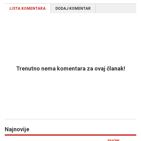
LISTA KOMENTARA
DODAJ KOMENTAR
Trenutno nema komentara za ovaj članak!
Najnovije
Previous
N
SHOW
S