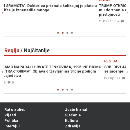
 u
TRUMP OTKRIO ŠTA MELANIA NAJVIŠE MRZI KOD NJEGA: Stavila
L
mu do znanja da i drugima smeta, ali se pretvaraju – iz
S
pristojnosti
s
Č
Prije 16 min
0
Regija
/ Najčitanije
Previous
N
REGIJA
R
MO
SRBI DIVLJAJU NA LJETOVANJU: "Ne moramo slušati vaše
V
seljačenje! Dno, dna"
p
Prije 17h
0
Rat u zalivu
Jeste li znali
Vijesti
Sjećanje
Politika
Kultura
Intervjui
Zdravlje