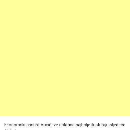
Ekonomski apsurd Vučićeve doktrine najbolje ilustriraju sljedeće