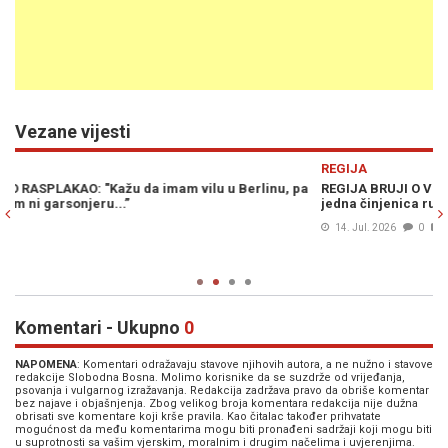
Vezane vijesti
Previous
N
REGIJA
V
a
REGIJA BRUJI O VIP LOŽI U PARIZU: Srpski mediji slave Vučića, ali
N
jedna činjenica ruši priču o "velikoj diplomatskoj pobjedi"
"
s
14. Jul. 2026
0
iz
Komentari - Ukupno
0
NAPOMENA
: Komentari odražavaju stavove njihovih autora, a ne nužno i stavove
redakcije Slobodna Bosna. Molimo korisnike da se suzdrže od vrijeđanja,
psovanja i vulgarnog izražavanja. Redakcija zadržava pravo da obriše komentar
bez najave i objašnjenja. Zbog velikog broja komentara redakcija nije dužna
obrisati sve komentare koji krše pravila. Kao čitalac također prihvatate
mogućnost da među komentarima mogu biti pronađeni sadržaji koji mogu biti
u suprotnosti sa vašim vjerskim, moralnim i drugim načelima i uvjerenjima.