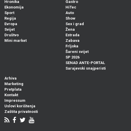
Hronika
Gastro
Ekonomija
HiTec
Sport
Auto
Regija
Show
Evropa
Sex i grad
Svijet
Žena
Društvo
Estrada
Mini market
Zabava
Frljoka
Šareni svijet
SP 2026
SENAD ANTE-PORTAL
Sarajevski snajperisti
Arhiva
Marketing
Pretplata
Kontakt
Impressum
Uslovi korištenja
Zaštita privatnosti