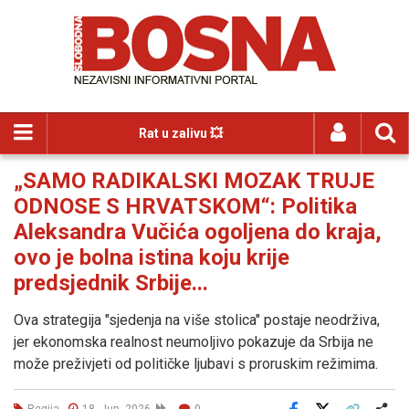
Rat u zalivu 💥
„SAMO RADIKALSKI MOZAK TRUJE
ODNOSE S HRVATSKOM“: Politika
Aleksandra Vučića ogoljena do kraja,
ovo je bolna istina koju krije
predsjednik Srbije...
Ova strategija "sjedenja na više stolica" postaje neodrživa,
jer ekonomska realnost neumoljivo pokazuje da Srbija ne
može preživjeti od političke ljubavi s proruskim režimima.
Regija
18. Jun. 2026
0