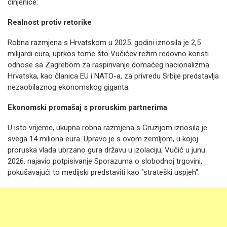
činjenice:
Realnost protiv retorike
Robna razmjena s Hrvatskom u 2025. godini iznosila je 2,5
milijardi eura, uprkos tome što Vučićev režim redovno koristi
odnose sa Zagrebom za raspirivanje domaćeg nacionalizma.
Hrvatska, kao članica EU i NATO-a, za privredu Srbije predstavlja
nezaobilaznog ekonomskog giganta.
Ekonomski promašaj s proruskim partnerima
U isto vrijeme, ukupna robna razmjena s Gruzijom iznosila je
svega 14 miliona eura. Upravo je s ovom zemljom, u kojoj
proruska vlada ubrzano gura državu u izolaciju, Vučić u junu
2026. najavio potpisivanje Sporazuma o slobodnoj trgovini,
pokušavajući to medijski predstaviti kao "strateški uspjeh".