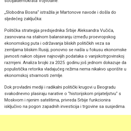
socijaldemokrata Vojvodine.
„Slobodna Bosna“ istražila je Martonove navode i došla do
sljedećeg zaključka:
Politička strategija predsjednika Srbije Aleksandra Vučića,
zasnovana na stalnom balansiranju između proevropskog
ekonomskog puta i održavanja bliskih političkih veza sa
zemljama bliskim Rusiji, ponovno se našla u fokusu ekonomske
javnosti nakon objave najnovijih podataka o vanjskotrgovinskoj
razmjeni. Analiza brojki za 2025. godinu još jednom dokazuje da
populistička retorika vladajućeg režima nema nikakvo uporište u
ekonomskoj stvarnosti zemlje.
Dok provladini mediji i radikalni politički krugovi u Beogradu
svakodnevno plasiraju narative o "historijskom prijateljstvu" s
Moskvom i njenim satelitima, privreda Srbije funkcionira
isključivo na pogon zapadnih investicija i trgovine sa susjedima.