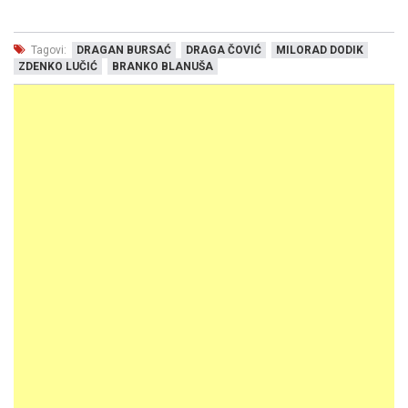
Tagovi:
DRAGAN BURSAĆ
DRAGA ČOVIĆ
MILORAD DODIK
ZDENKO LUČIĆ
BRANKO BLANUŠA