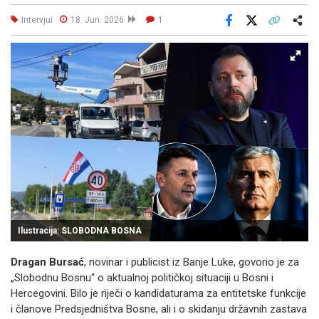
Intervjui
18. Jun. 2026
1
Facebook
X
Kopiraj link
Više
Ilustracija: SLOBODNA BOSNA
Dragan Bursać
, novinar i publicist iz Banje Luke, govorio je za
„Slobodnu Bosnu“ o aktualnoj političkoj situaciji u Bosni i
Hercegovini. Bilo je riječi o kandidaturama za entitetske funkcije
i članove Predsjedništva Bosne, ali i o skidanju državnih zastava