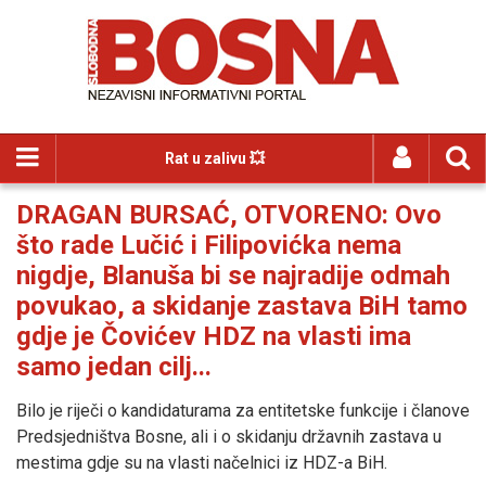
Rat u zalivu 💥
DRAGAN BURSAĆ, OTVORENO: Ovo
što rade Lučić i Filipovićka nema
nigdje, Blanuša bi se najradije odmah
povukao, a skidanje zastava BiH tamo
gdje je Čovićev HDZ na vlasti ima
samo jedan cilj...
Bilo je riječi o kandidaturama za entitetske funkcije i članove
Predsjedništva Bosne, ali i o skidanju državnih zastava u
mestima gdje su na vlasti načelnici iz HDZ-a BiH.