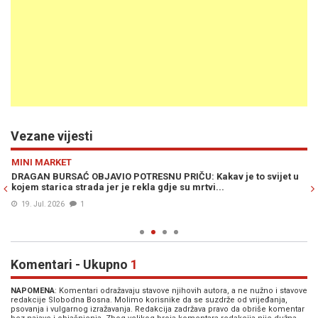
Vezane vijesti
Previous
N
MINI MARKET
IN
a
DRAGAN BURSAĆ OBJAVIO POTRESNU PRIČU: Kakav je to svijet u
DR
kojem starica strada jer je rekla gdje su mrtvi...
rj
br
19. Jul. 2026
1
Komentari - Ukupno
1
NAPOMENA
: Komentari odražavaju stavove njihovih autora, a ne nužno i stavove
redakcije Slobodna Bosna. Molimo korisnike da se suzdrže od vrijeđanja,
psovanja i vulgarnog izražavanja. Redakcija zadržava pravo da obriše komentar