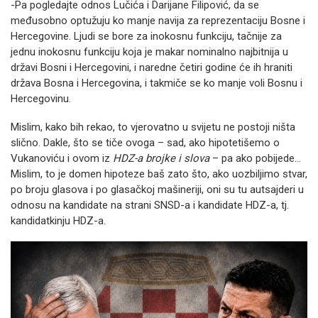
-Pa pogledajte odnos Lučića i Darijane Filipović, da se
međusobno optužuju ko manje navija za reprezentaciju Bosne i
Hercegovine. Ljudi se bore za inokosnu funkciju, tačnije za
jednu inokosnu funkciju koja je makar nominalno najbitnija u
državi Bosni i Hercegovini, i naredne četiri godine će ih hraniti
država Bosna i Hercegovina, i takmiče se ko manje voli Bosnu i
Hercegovinu.
Mislim, kako bih rekao, to vjerovatno u svijetu ne postoji ništa
slično. Dakle, što se tiče ovoga – sad, ako hipotetišemo o
Vukanoviću i ovom iz
HDZ-a brojke i slova
– pa ako pobijede...
Mislim, to je domen hipoteze baš zato što, ako uozbiljimo stvar,
po broju glasova i po glasačkoj mašineriji, oni su tu autsajderi u
odnosu na kandidate na strani SNSD-a i kandidate HDZ-a, tj.
kandidatkinju HDZ-a.