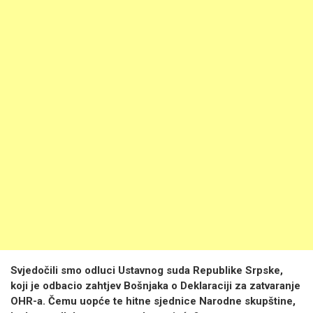
Svjedočili smo odluci Ustavnog suda Republike Srpske,
koji je odbacio zahtjev Bošnjaka o Deklaraciji za zatvaranje
OHR-a. Čemu uopće te hitne sjednice Narodne skupštine,