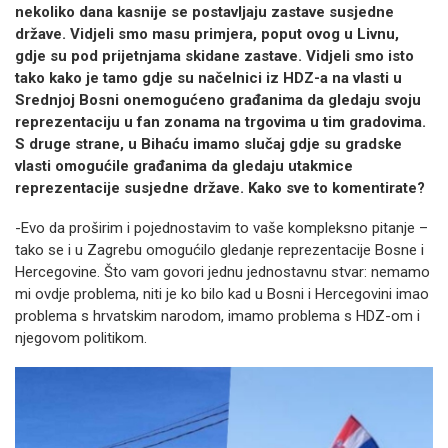
nekoliko dana kasnije se postavljaju zastave susjedne
države. Vidjeli smo masu primjera, poput ovog u Livnu,
gdje su pod prijetnjama skidane zastave. Vidjeli smo isto
tako kako je tamo gdje su načelnici iz HDZ-a na vlasti u
Srednjoj Bosni onemogućeno građanima da gledaju svoju
reprezentaciju u fan zonama na trgovima u tim gradovima.
S druge strane, u Bihaću imamo slučaj gdje su gradske
vlasti omogućile građanima da gledaju utakmice
reprezentacije susjedne države. Kako sve to komentirate?
-Evo da proširim i pojednostavim to vaše kompleksno pitanje –
tako se i u Zagrebu omogućilo gledanje reprezentacije Bosne i
Hercegovine. Što vam govori jednu jednostavnu stvar: nemamo
mi ovdje problema, niti je ko bilo kad u Bosni i Hercegovini imao
problema s hrvatskim narodom, imamo problema s HDZ-om i
njegovom politikom.