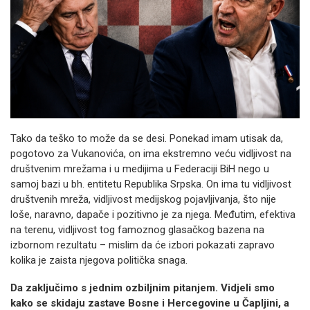
Tako da teško to može da se desi. Ponekad imam utisak da,
pogotovo za Vukanovića, on ima ekstremno veću vidljivost na
društvenim mrežama i u medijima u Federaciji BiH nego u
samoj bazi u bh. entitetu Republika Srpska. On ima tu vidljivost
društvenih mreža, vidljivost medijskog pojavljivanja, što nije
loše, naravno, dapače i pozitivno je za njega. Međutim, efektiva
na terenu, vidljivost tog famoznog glasačkog bazena na
izbornom rezultatu – mislim da će izbori pokazati zapravo
kolika je zaista njegova politička snaga.
Da zaključimo s jednim ozbiljnim pitanjem.
Vidjeli smo
kako se skidaju zastave Bosne i Hercegovine u Čapljini, a