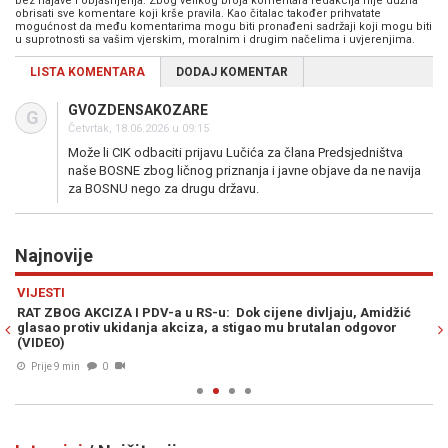
bez najave i objašnjenja. Zbog velikog broja komentara redakcija nije dužna
obrisati sve komentare koji krše pravila. Kao čitalac također prihvatate
mogućnost da među komentarima mogu biti pronađeni sadržaji koji mogu biti
u suprotnosti sa vašim vjerskim, moralnim i drugim načelima i uvjerenjima.
LISTA KOMENTARA
DODAJ KOMENTAR
GVOZDENSAKOZARE
G
Četvrtak, 18.06.2026 u 09:15
Može li CIK odbaciti prijavu Lučića za člana Predsjedništva
naše BOSNE zbog ličnog priznanja i javne objave da ne navija
za BOSNU nego za drugu državu.
Najnovije
Previous
N
VIJESTI
E
RAT ZBOG AKCIZA I PDV-a u RS-u: Dok cijene divljaju, Amidžić
IT
glasao protiv ukidanja akciza, a stigao mu brutalan odgovor
me
(VIDEO)
Prije 9 min
0