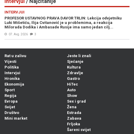
Intervjui
/ Najčitanije
INTERVJUI
PROFESOR USTAVNOG PRAVA DAVOR TRLIN: Lekcija odvjetniku
Luki Mišetiću, Ilija Cvitanović je u problemima, a reakcija
Milorada Dodika i Ambasade Rusije ima samo jedan cilj...
07. Avg. 2026
3
Rat u zalivu
Jeste li znali
Vijesti
Sjećanje
Politika
Kultura
Intervjui
Zdravlje
Hronika
Gastro
Ekonomija
HiTec
Sport
Auto
Regija
Show
Evropa
Sex i grad
Svijet
Žena
Društvo
Estrada
Mini market
Zabava
Frljoka
Šareni svijet