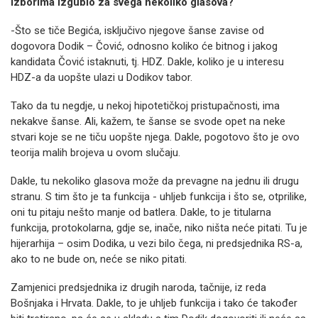
izborima izgubio za svega nekoliko glasova?
-Što se tiče Begića, isključivo njegove šanse zavise od
dogovora Dodik – Čović, odnosno koliko će bitnog i jakog
kandidata Čović istaknuti, tj. HDZ. Dakle, koliko je u interesu
HDZ-a da uopšte ulazi u Dodikov tabor.
Tako da tu negdje, u nekoj hipotetičkoj pristupačnosti, ima
nekakve šanse. Ali, kažem, te šanse se svode opet na neke
stvari koje se ne tiču uopšte njega. Dakle, pogotovo što je ovo
teorija malih brojeva u ovom slučaju.
Dakle, tu nekoliko glasova može da prevagne na jednu ili drugu
stranu. S tim što je ta funkcija - uhljeb funkcija i što se, otprilike,
oni tu pitaju nešto manje od batlera. Dakle, to je titularna
funkcija, protokolarna, gdje se, inače, niko ništa neće pitati. Tu je
hijerarhija – osim Dodika, u vezi bilo čega, ni predsjednika RS-a,
ako to ne bude on, neće se niko pitati.
Zamjenici predsjednika iz drugih naroda, tačnije, iz reda
Bošnjaka i Hrvata. Dakle, to je uhljeb funkcija i tako će također