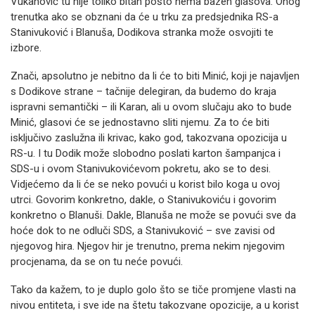
Vukanović tu nije toliko bitan pošto nema bazen glasova. Onog
trenutka ako se obznani da će u trku za predsjednika RS-a
Stanivuković i Blanuša, Dodikova stranka može osvojiti te
izbore.
Znači, apsolutno je nebitno da li će to biti Minić, koji je najavljen
s Dodikove strane – tačnije delegiran, da budemo do kraja
ispravni semantički – ili Karan, ali u ovom slučaju ako to bude
Minić, glasovi će se jednostavno sliti njemu. Za to će biti
isključivo zaslužna ili krivac, kako god, takozvana opozicija u
RS-u. I tu Dodik može slobodno poslati karton šampanjca i
SDS-u i ovom Stanivukovićevom pokretu, ako se to desi.
Vidjećemo da li će se neko povući u korist bilo koga u ovoj
utrci. Govorim konkretno, dakle, o Stanivukoviću i govorim
konkretno o Blanuši. Dakle, Blanuša ne može se povući sve da
hoće dok to ne odluči SDS, a Stanivuković – sve zavisi od
njegovog hira. Njegov hir je trenutno, prema nekim njegovim
procjenama, da se on tu neće povući.
Tako da kažem, to je duplo golo što se tiče promjene vlasti na
nivou entiteta, i sve ide na štetu takozvane opozicije, a u korist