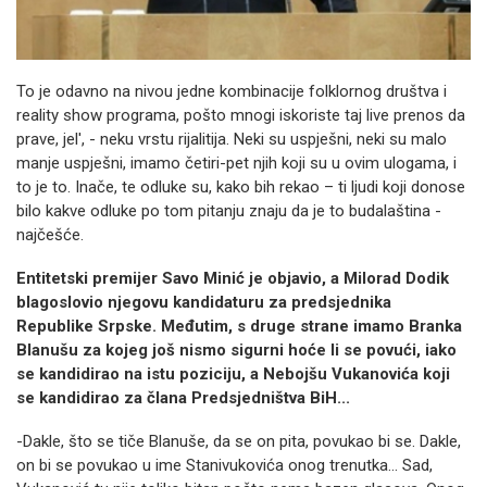
To je odavno na nivou jedne kombinacije folklornog društva i
reality show programa, pošto mnogi iskoriste taj live prenos da
prave, jel', - neku vrstu rijalitija. Neki su uspješni, neki su malo
manje uspješni, imamo četiri-pet njih koji su u ovim ulogama, i
to je to. Inače, te odluke su, kako bih rekao – ti ljudi koji donose
bilo kakve odluke po tom pitanju znaju da je to budalaština -
najčešće.
Entitetski premijer Savo Minić je objavio, a Milorad Dodik
blagoslovio njegovu kandidaturu za predsjednika
Republike Srpske. Međutim, s druge strane imamo Branka
Blanušu za kojeg još nismo sigurni hoće li se povući, iako
se kandidirao na istu poziciju, a Nebojšu Vukanovića koji
se kandidirao za člana Predsjedništva BiH...
-Dakle, što se tiče Blanuše, da se on pita, povukao bi se. Dakle,
on bi se povukao u ime Stanivukovića onog trenutka... Sad,