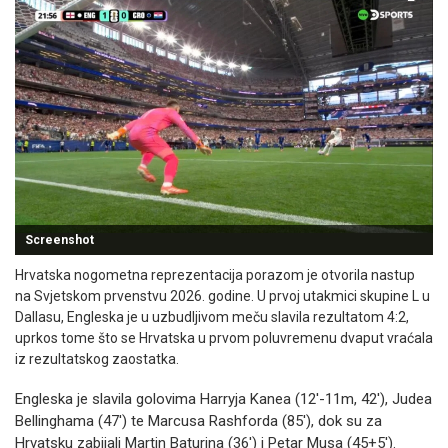
Screenshot
Hrvatska nogometna reprezentacija porazom je otvorila nastup
na Svjetskom prvenstvu 2026. godine. U prvoj utakmici skupine L u
Dallasu, Engleska je u uzbudljivom meču slavila rezultatom 4:2,
uprkos tome što se Hrvatska u prvom poluvremenu dvaput vraćala
iz rezultatskog zaostatka.
Engleska je slavila golovima Harryja Kanea (12'-11m, 42'), Judea
Bellinghama (47') te Marcusa Rashforda (85'), dok su za
Hrvatsku zabijali Martin Baturina (36') i Petar Musa (45+5').