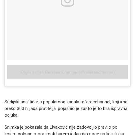
Objavu dijeli Referee Channel (@refereechannel)
Sudijski analitičar s popularnog kanala refereechannel, koji ima
preko 300 hiljada pratitelja, pojasnio je zašto je to bila ispravna
odluka.
Snimka je pokazala da Livaković nije zadovoljio pravilo po
kojem golman mora imati barem jedan dio noge na liniji ili iza