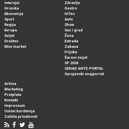
Intervjui
Zdravlje
Hronika
Gastro
Ekonomija
HiTec
Sport
Auto
Regija
Show
Evropa
Sex i grad
Svijet
Žena
Društvo
Estrada
Mini market
Zabava
Frljoka
Šareni svijet
SP 2026
SENAD ANTE-PORTAL
Sarajevski snajperisti
Arhiva
Marketing
Pretplata
Kontakt
Impressum
Uslovi korištenja
Zaštita privatnosti