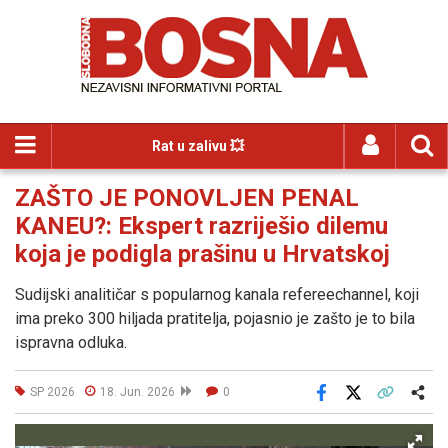
Rat u zalivu 💥
ZAŠTO JE PONOVLJEN PENAL
KANEU?: Ekspert razriješio dilemu
koja je podigla prašinu u Hrvatskoj
Sudijski analitičar s popularnog kanala refereechannel, koji
ima preko 300 hiljada pratitelja, pojasnio je zašto je to bila
ispravna odluka.
SP 2026
18. Jun. 2026
0
Facebook
X
Kopiraj link
Više