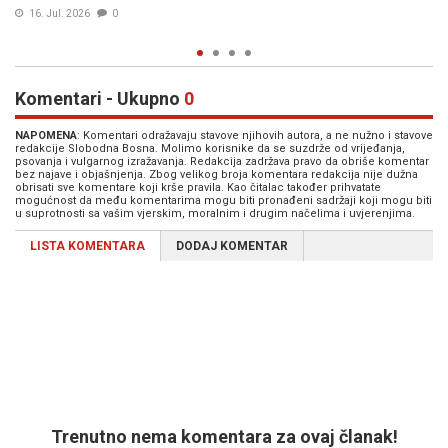
16. Jul. 2026
0
Komentari - Ukupno
0
NAPOMENA
: Komentari odražavaju stavove njihovih autora, a ne nužno i stavove
redakcije Slobodna Bosna. Molimo korisnike da se suzdrže od vrijeđanja,
psovanja i vulgarnog izražavanja. Redakcija zadržava pravo da obriše komentar
bez najave i objašnjenja. Zbog velikog broja komentara redakcija nije dužna
obrisati sve komentare koji krše pravila. Kao čitalac također prihvatate
mogućnost da među komentarima mogu biti pronađeni sadržaji koji mogu biti
u suprotnosti sa vašim vjerskim, moralnim i drugim načelima i uvjerenjima.
LISTA KOMENTARA
DODAJ KOMENTAR
Trenutno nema komentara za ovaj članak!