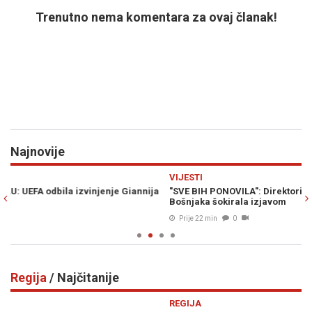
Trenutno nema komentara za ovaj članak!
Najnovije
Previous
N
VIJESTI
R
a
"SVE BIH PONOVILA": Direktorica koja je potpisala otkaze za 22
H
Bošnjaka šokirala izjavom
p
Prije 22 min
0
Regija
/ Najčitanije
Previous
N
REGIJA
R