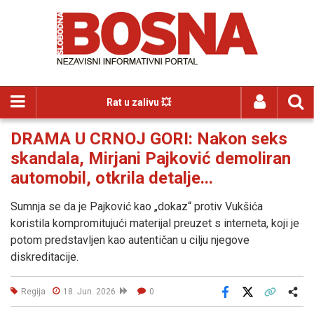
Rat u zalivu 💥
DRAMA U CRNOJ GORI: Nakon seks
skandala, Mirjani Pajković demoliran
automobil, otkrila detalje...
Sumnja se da je Pajković kao „dokaz“ protiv Vukšića
koristila kompromitujući materijal preuzet s interneta, koji je
potom predstavljen kao autentičan u cilju njegove
diskreditacije.
Regija
18. Jun. 2026
0
Facebook
X
Kopiraj link
Više