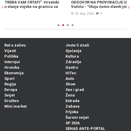
ODGOVOR NA PROVOKACIJE IZ BEOGRADA: Grmoja poručio
H
Vučiću - "Oluju ćemo slaviti još snažnije"
za
05. Avg. 2026
0
Rat u zalivu
Jeste li znali
Vijesti
Sjećanje
Politika
Kultura
Intervjui
Zdravlje
Hronika
Gastro
Ekonomija
HiTec
Sport
Auto
Regija
Show
Evropa
Sex i grad
Svijet
Žena
Društvo
Estrada
Mini market
Zabava
Frljoka
Šareni svijet
SP 2026
SENAD ANTE-PORTAL