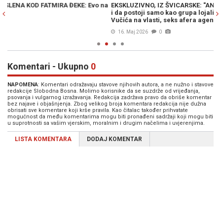
na
EKSKLUZIVNO, IZ ŠVICARSKE: "ANB je dokazao da je BIA razbijena
C
i da postoji samo kao grupa lojalista sa zadatkom očuvanja
Pa
Vučića na vlasti, seks afera agentice Pajković imala je za cilj..."
16. Maj 2026
0
Komentari - Ukupno
0
NAPOMENA
: Komentari odražavaju stavove njihovih autora, a ne nužno i stavove
redakcije Slobodna Bosna. Molimo korisnike da se suzdrže od vrijeđanja,
psovanja i vulgarnog izražavanja. Redakcija zadržava pravo da obriše komentar
bez najave i objašnjenja. Zbog velikog broja komentara redakcija nije dužna
obrisati sve komentare koji krše pravila. Kao čitalac također prihvatate
mogućnost da među komentarima mogu biti pronađeni sadržaji koji mogu biti
u suprotnosti sa vašim vjerskim, moralnim i drugim načelima i uvjerenjima.
LISTA KOMENTARA
DODAJ KOMENTAR