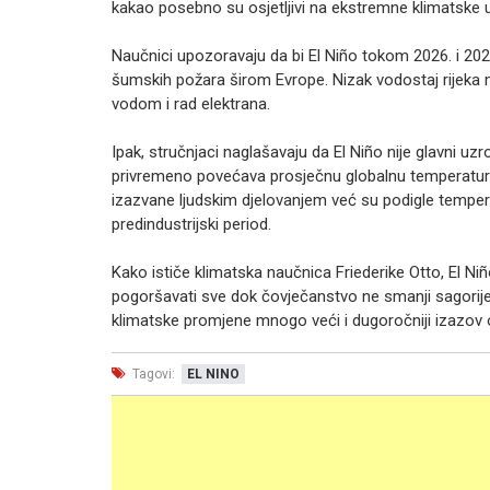
kakao posebno su osjetljivi na ekstremne klimatske 
Naučnici upozoravaju da bi El Niño tokom 2026. i 2027
šumskih požara širom Evrope. Nizak vodostaj rijeka 
vodom i rad elektrana.
Ipak, stručnjaci naglašavaju da El Niño nije glavni uz
privremeno povećava prosječnu globalnu temperatur
izazvane ljudskim djelovanjem već su podigle temper
predindustrijski period.
Kako ističe klimatska naučnica Friederike Otto, El Niñ
pogoršavati sve dok čovječanstvo ne smanji sagorijev
klimatske promjene mnogo veći i dugoročniji izazov 
Tagovi:
EL NINO