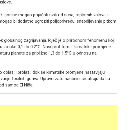
uslove.
. godine mogao pojačati rizik od suša, toplotnih valova i
mogao bi dodatno ugroziti poljoprivredu, snabdijevanje pitkom
rok globalnog zagrijavanja. Riječ je o prirodnom fenomenu koji
u za oko 0,1 do 0,2°C. Nasuprot tome, klimatske promjene
aturu planete za približno 1,3 do 1,5°C u odnosu na
o dolazi i prolazi, dok se klimatske promjene nastavljaju
anje fosilnih goriva. Upravo zato naučnici smatraju da su
od samog El Niña.