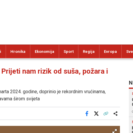
i
Hronika
Ekonomija
Sport
Regija
Evropa
Sve
jeti nam rizik od suša, požara i
N
 marta 2024. godine, doprinio je rekordnim vrućinama,
avama širom svijeta
Facebook
X
Kopiraj link
Više