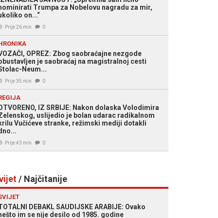
nominirati Trumpa za Nobelovu nagradu za mir,
ukoliko on...“
Prije 26 min
0
HRONIKA
VOZAČI, OPREZ: Zbog saobraćajne nezgode
obustavljen je saobraćaj na magistralnoj cesti
Stolac-Neum...
Prije 35 min
0
REGIJA
OTVORENO, IZ SRBIJE: Nakon dolaska Volodimira
Zelenskog, uslijedio je bolan udarac radikalnom
krilu Vučićeve stranke, režimski mediji dotakli
dno...
Prije 43 min
0
vijet
/ Najčitanije
SVIJET
TOTALNI DEBAKL SAUDIJSKE ARABIJE: Ovako
nešto im se nije desilo od 1985. godine