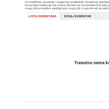
od vrijeđanja, psovanja i vulgarnog izražavanja. Redakcija zadrža
komentara redakcija nije dužna obrisati sve komentare koji krše
mogu biti pronađeni sadržaji koji mogu biti u suprotnosti sa vaš
LISTA KOMENTARA
DODAJ KOMENTAR
Trenutno nema ko