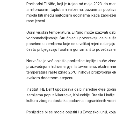
Prethodni El Niño, koji je trajao od maja 2023. do ma
smrtonosnim toplotnim valovima, požarima i poplav
mogla biti među najtoplijim godinama ikada zabilježe
rane jeseni.
Osim visokih temperatura, El Niño može izazvati ozbil
vodosnabdijevanje. Stručnjaci upozoravaju da bi suše
posebno u zemljama koje se u velikoj mjeri oslanjaju
često pribjegavaju fosilnim gorivima, što povećava em
Norveška je već osjetila posljedice toplije i suše z
proizvodnjom hidroenergije. Istovremeno, ekstremne 
temperatura raste iznad 25°C, njihova proizvodnja ele
svakom dodatnom stepenu.
Institut IHE Delft upozorava da bi naredne dvije godi
zemljama poput Nikaragve, Kolumbije, Brazila i Indije
kultura zbog nedostatka padavina i ograničenih vodni
Posljedice bi se mogle osjetiti i u Evropskoj uniji, koj