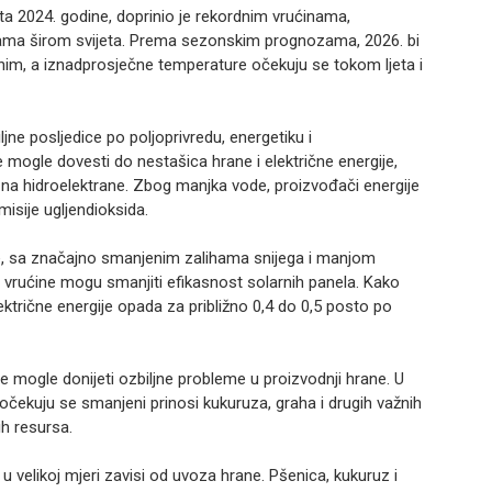
rta 2024. godine, doprinio je rekordnim vrućinama,
ama širom svijeta. Prema sezonskim prognozama, 2026. bi
nim, a iznadprosječne temperature očekuju se tokom ljeta i
jne posljedice po poljoprivredu, energetiku i
 mogle dovesti do nestašica hrane i električne energije,
 na hidroelektrane. Zbog manjka vode, proizvođači energije
isije ugljendioksida.
ime, sa značajno smanjenim zalihama snijega i manjom
vrućine mogu smanjiti efikasnost solarnih panela. Kako
ktrične energije opada za približno 0,4 do 0,5 posto po
ne mogle donijeti ozbiljne probleme u proizvodnji hrane. U
 očekuju se smanjeni prinosi kukuruza, graha i drugih važnih
h resursa.
a u velikoj mjeri zavisi od uvoza hrane. Pšenica, kukuruz i