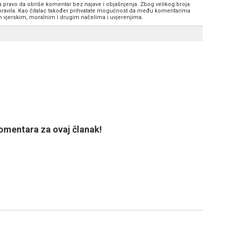
va pravo da obriše komentar bez najave i objašnjenja. Zbog velikog broja
 pravila. Kao čitalac također prihvatate mogućnost da među komentarima
im vjerskim, moralnim i drugim načelima i uvjerenjima.
mentara za ovaj članak!