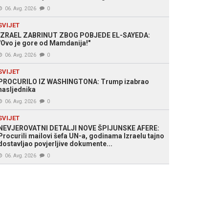
06. Avg. 2026
0
SVIJET
IZRAEL ZABRINUT ZBOG POBJEDE EL-SAYEDA:
"Ovo je gore od Mamdanija!"
06. Avg. 2026
0
SVIJET
PROCURILO IZ WASHINGTONA: Trump izabrao
nasljednika
06. Avg. 2026
0
SVIJET
NEVJEROVATNI DETALJI NOVE ŠPIJUNSKE AFERE:
Procurili mailovi šefa UN-a, godinama Izraelu tajno
dostavljao povjerljive dokumente...
06. Avg. 2026
0