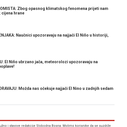
ISTA: Zbog opasnog klimatskog fenomena prijeti nam
 cijena hrane
: Naučnici upozoravaju na najjači El Niño u historiji,
El Niño ubrzano jača, meteorolozi upozoravaju na
poplave!
AJU: Možda nas očekuje najjači El Nino u zadnjih sedam
 nužno i stavove redakcije Slobodna Bosna. Molimo korisnike da se suzdrže