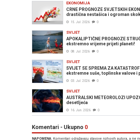
EKONOMIJA
CRNE PROGNOZE SVJETSKIH EKONOM
drastična nestašica i ogroman skok
15. Jul. 2026
0
SVIJET
APOKALIPTIČNE PROGNOZE STRUČNJAKA
ekstremno vrijeme prijeti planeti!
08. Jul. 2026
0
SVIJET
SVIJET SE SPREMA ZA KATASTROFU: 
ekstremne suše, toplinske valove i 
03. Jul. 2026
0
SVIJET
AUSTRALSKI METEOROLOZI UPOZORAV
desetljeća
16. Jun. 2026
0
Komentari - Ukupno
0
NAPOMENA
: Komentari odražavaju stavove njihovih autora, a ne