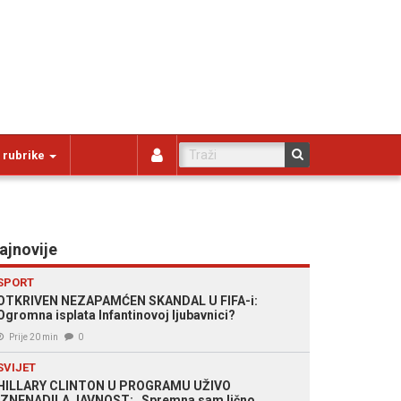
 rubrike
ajnovije
SPORT
OTKRIVEN NEZAPAMĆEN SKANDAL U FIFA-i:
Ogromna isplata Infantino­voj ljubavnici?
Prije 20 min
0
SVIJET
HILLARY CLINTON U PROGRAMU UŽIVO
IZNENADILA JAVNOST: „Spremna sam lično