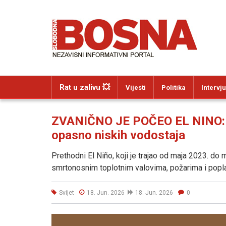
Rat u zalivu 💥
Vijesti
Politika
Intervju
ZVANIČNO JE POČEO EL NINO: Pri
opasno niskih vodostaja
Prethodni El Niño, koji je trajao od maja 2023. do
smrtonosnim toplotnim valovima, požarima i popl
Svijet
18. Jun. 2026
18. Jun. 2026
0