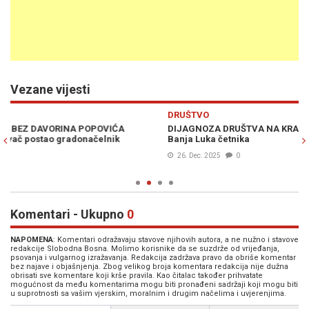
Vezane vijesti
Previous
N
DRUŠTVO
S
DIJAGNOZA DRUŠTVA NA KRAJU GODINE: Sarajevo slavi pjevača,
S
Banja Luka četnika
p
26. Dec. 2025
0
Komentari - Ukupno
0
NAPOMENA
: Komentari odražavaju stavove njihovih autora, a ne nužno i stavove
redakcije Slobodna Bosna. Molimo korisnike da se suzdrže od vrijeđanja,
psovanja i vulgarnog izražavanja. Redakcija zadržava pravo da obriše komentar
bez najave i objašnjenja. Zbog velikog broja komentara redakcija nije dužna
obrisati sve komentare koji krše pravila. Kao čitalac također prihvatate
mogućnost da među komentarima mogu biti pronađeni sadržaji koji mogu biti
u suprotnosti sa vašim vjerskim, moralnim i drugim načelima i uvjerenjima.