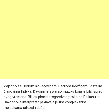
Zajedno sa Bodom Kovačevićem, Fadilom Redžićem i ostalim
članovima Indexa, Davorin je stvarao muziku koja je bila ispred
svog vremena. Bili su pioniri progresivnog roka na Balkanu, a
Davorinova interpretacija davala je tim kompleksnim
melodijama pitkost i dušu.