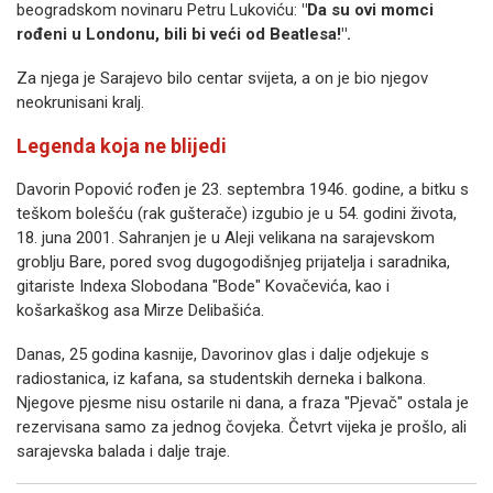
beogradskom novinaru Petru Lukoviću:
"Da su ovi momci
rođeni u Londonu, bili bi veći od Beatlesa!".
Za njega je Sarajevo bilo centar svijeta, a on je bio njegov
neokrunisani kralj.
Legenda koja ne blijedi
Davorin Popović rođen je 23. septembra 1946. godine, a bitku s
teškom bolešću (rak gušterače) izgubio je u 54. godini života,
18. juna 2001. Sahranjen je u Aleji velikana na sarajevskom
groblju Bare, pored svog dugogodišnjeg prijatelja i saradnika,
gitariste Indexa Slobodana "Bode" Kovačevića, kao i
košarkaškog asa Mirze Delibašića.
Danas, 25 godina kasnije, Davorinov glas i dalje odjekuje s
radiostanica, iz kafana, sa studentskih derneka i balkona.
Njegove pjesme nisu ostarile ni dana, a fraza "Pjevač" ostala je
rezervisana samo za jednog čovjeka. Četvrt vijeka je prošlo, ali
sarajevska balada i dalje traje.