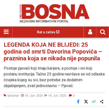
Rat u zalivu 💥
LEGENDA KOJA NE BLIJEDI: 25
godina od smrti Davorina Popovića –
praznina koja se nikada nije popunila
Postoje pjevači koji imaju karijere, a postoje i oni koji
postanu institucija. Tačno 25 godina navršava se od odlaska
čovjeka kojeg su svi, bez potrebe za dodatnim
objašnjenjem, zvali jednostavno – Pjevač.
Sjećanje
18. Jun. 2026
18. Jun. 2026
0
Facebook
X
Kopiraj link
Više