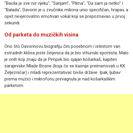
"Bacila je sve niz rijeku", "Sanjam", "Plima", "Da sam ja netko" i
"Balada", Davorin je u zvučnike miliona unio specifičan, hrapav, a
opet nevjerovatno emotivan vokal koji se prepoznavao u prvoj
sekundi.
Od parketa do muzičkih visina
Ono što Davorinovu biografiju čini posebnom i istinitom van
estradnih klišea jeste činjenica da je bio vrhunski sportista. Malo
je onih koji znaju da je Pimpek bio sjajan košarkaš, kapiten
sarajevske Mlade Bosne (koja će se kasnije preimenovati u KK
Željezničar) i mladi reprezentativac bivše države. Ipak, ljubav
prema muzici i mikrofonu prevagnula je nad košarkaškim
parketom.