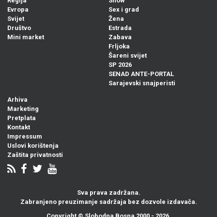
Regija
Show
Evropa
Sex i grad
Svijet
Žena
Društvo
Estrada
Mini market
Zabava
Frljoka
Šareni svijet
SP 2026
SENAD ANTE-PORTAL
Sarajevski snajperisti
Arhiva
Marketing
Pretplata
Kontakt
Impressum
Uslovi korištenja
Zaštita privatnosti
Sva prava zadržana.
Zabranjeno preuzimanje sadržaja bez dozvole izdavača.
Copyright ©
Slobodna Bosna
2000 - 2026.