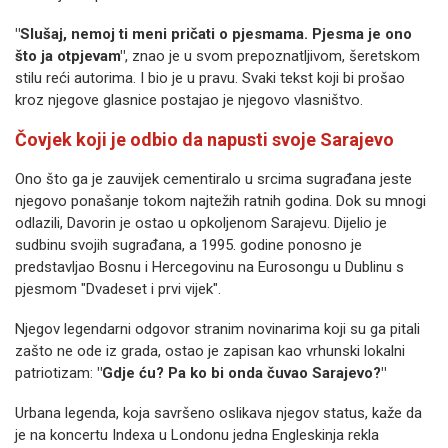
"Slušaj, nemoj ti meni pričati o pjesmama. Pjesma je ono
što ja otpjevam"
, znao je u svom prepoznatljivom, šeretskom
stilu reći autorima. I bio je u pravu. Svaki tekst koji bi prošao
kroz njegove glasnice postajao je njegovo vlasništvo.
Čovjek koji je odbio da napusti svoje Sarajevo
Ono što ga je zauvijek cementiralo u srcima sugrađana jeste
njegovo ponašanje tokom najtežih ratnih godina. Dok su mnogi
odlazili, Davorin je ostao u opkoljenom Sarajevu. Dijelio je
sudbinu svojih sugrađana, a 1995. godine ponosno je
predstavljao Bosnu i Hercegovinu na Eurosongu u Dublinu s
pjesmom "Dvadeset i prvi vijek".
Njegov legendarni odgovor stranim novinarima koji su ga pitali
zašto ne ode iz grada, ostao je zapisan kao vrhunski lokalni
patriotizam:
"Gdje ću? Pa ko bi onda čuvao Sarajevo?"
Urbana legenda, koja savršeno oslikava njegov status, kaže da
je na koncertu Indexa u Londonu jedna Engleskinja rekla