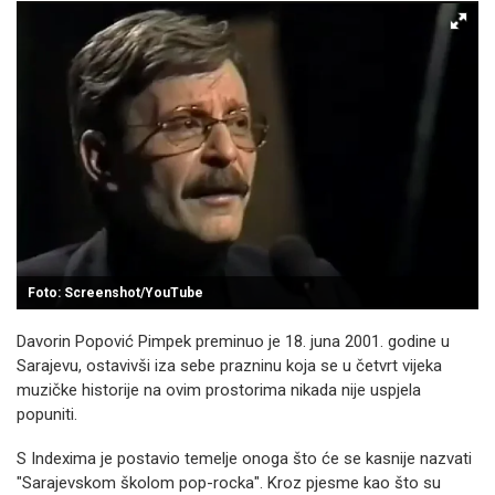
Foto: Screenshot/YouTube
Davorin Popović Pimpek preminuo je 18. juna 2001. godine u
Sarajevu, ostavivši iza sebe prazninu koja se u četvrt vijeka
muzičke historije na ovim prostorima nikada nije uspjela
popuniti.
S Indexima je postavio temelje onoga što će se kasnije nazvati
"Sarajevskom školom pop-rocka". Kroz pjesme kao što su