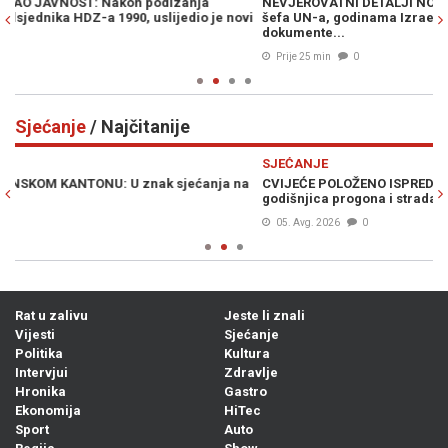
NEVJEROVATNI DETALJI NOVE ŠPIJUNSKE AFERE: Procurili mailovi
S
ovi
šefa UN-a, godinama Izraelu tajno dostavljao povjerljive
k
dokumente...
Prije 25 min
0
Sjećanje
/ Najčitanije
Previous
N
SJEĆANJE
na
CVIJEĆE POLOŽENO ISPRED KOŠTANE BOLNICE: Obilježena 33.
U
godišnjica progona i stradanja Bošnjaka Stoca
l
05. Avg. 2026
0
Rat u zalivu
Jeste li znali
Vijesti
Sjećanje
Politika
Kultura
Intervjui
Zdravlje
Hronika
Gastro
Ekonomija
HiTec
Sport
Auto