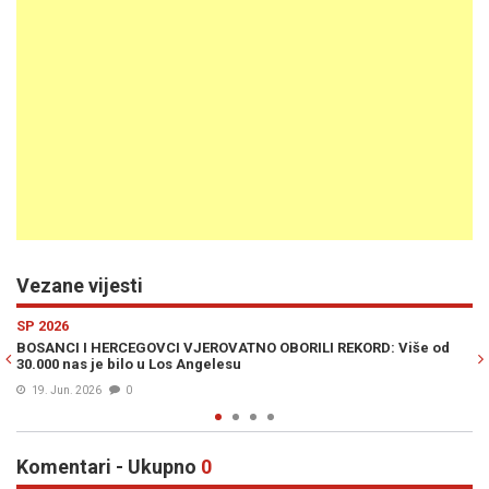
Vezane vijesti
Previous
N
SP 2026
iše od
IMA I DOBAR RAZLOG: Iako smo izgubili, jedan Zmaj će utak
protiv Švicarske pamtiti cijeli život (VIDEO)
19. Jun. 2026
0
Komentari - Ukupno
0