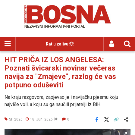
Rat u zalivu 💥
HIT PRIČA IZ LOS ANGELESA:
Poznati švicarski novinar večeras
navija za "Zmajeve", razlog će vas
potpuno oduševiti
Na kraju razgovora, zapjevao je i navijačku pjesmu koju
najviše voli, a koju su ga naučili prijatelji iz BiH.
SP 2026
18. Jun. 2026
0
Facebook
X
Kopiraj link
Više