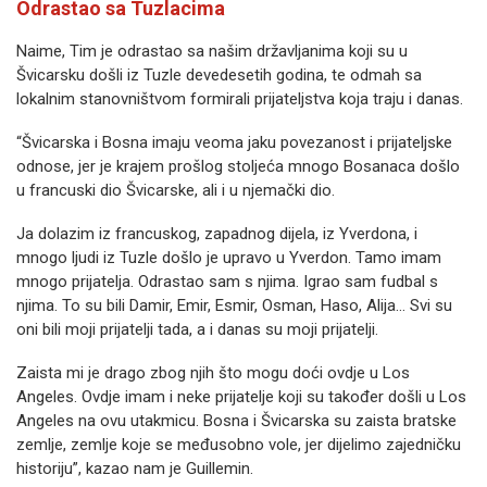
Odrastao sa Tuzlacima
Naime, Tim je odrastao sa našim državljanima koji su u
Švicarsku došli iz Tuzle devedesetih godina, te odmah sa
lokalnim stanovništvom formirali prijateljstva koja traju i danas.
“Švicarska i Bosna imaju veoma jaku povezanost i prijateljske
odnose, jer je krajem prošlog stoljeća mnogo Bosanaca došlo
u francuski dio Švicarske, ali i u njemački dio.
Ja dolazim iz francuskog, zapadnog dijela, iz Yverdona, i
mnogo ljudi iz Tuzle došlo je upravo u Yverdon. Tamo imam
mnogo prijatelja. Odrastao sam s njima. Igrao sam fudbal s
njima. To su bili Damir, Emir, Esmir, Osman, Haso, Alija… Svi su
oni bili moji prijatelji tada, a i danas su moji prijatelji.
Zaista mi je drago zbog njih što mogu doći ovdje u Los
Angeles. Ovdje imam i neke prijatelje koji su također došli u Los
Angeles na ovu utakmicu. Bosna i Švicarska su zaista bratske
zemlje, zemlje koje se međusobno vole, jer dijelimo zajedničku
historiju”, kazao nam je Guillemin.