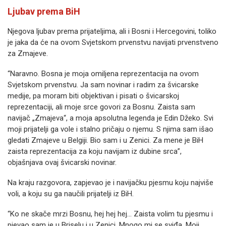
Ljubav prema BiH
Njegova ljubav prema prijateljima, ali i Bosni i Hercegovini, toliko
je jaka da će na ovom Svjetskom prvenstvu navijati prvenstveno
za Zmajeve.
“Naravno. Bosna je moja omiljena reprezentacija na ovom
Svjetskom prvenstvu. Ja sam novinar i radim za švicarske
medije, pa moram biti objektivan i pisati o švicarskoj
reprezentaciji, ali moje srce govori za Bosnu. Zaista sam
navijač „Zmajeva“, a moja apsolutna legenda je Edin Džeko. Svi
moji prijatelji ga vole i stalno pričaju o njemu. S njima sam išao
gledati Zmajeve u Belgiji. Bio sam i u Zenici. Za mene je BiH
zaista reprezentacija za koju navijam iz dubine srca”,
objašnjava ovaj švicarski novinar.
Na kraju razgovora, zapjevao je i navijačku pjesmu koju najviše
voli, a koju su ga naučili prijatelji iz BiH.
“Ko ne skače mrzi Bosnu, hej hej hej… Zaista volim tu pjesmu i
pjevao sam je u Briselu i u Zenici. Mnogo mi se sviđa. Moji