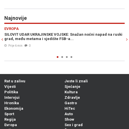
Najnovije
Previous
N
RAT U ZALIVU
 na ruski
GORI NA BLISKOM ISTOKU: Snažne eksplozije u Saudijskoj Ar
snimke NASA-e potvrđuju požare...
Prije 18 min
0
Rat u zalivu
Jeste li znali
Vijesti
Sjećanje
Politika
Kultura
Intervjui
Zdravlje
Hronika
Gastro
Ekonomija
HiTec
Sport
Auto
Regija
Show
Evropa
Sex i grad