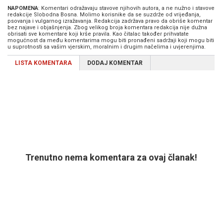
NAPOMENA
: Komentari odražavaju stavove njihovih autora, a ne nužno i stavove
redakcije Slobodna Bosna. Molimo korisnike da se suzdrže od vrijeđanja,
psovanja i vulgarnog izražavanja. Redakcija zadržava pravo da obriše komentar
bez najave i objašnjenja. Zbog velikog broja komentara redakcija nije dužna
obrisati sve komentare koji krše pravila. Kao čitalac također prihvatate
mogućnost da među komentarima mogu biti pronađeni sadržaji koji mogu biti
u suprotnosti sa vašim vjerskim, moralnim i drugim načelima i uvjerenjima.
LISTA KOMENTARA
DODAJ KOMENTAR
Trenutno nema komentara za ovaj članak!