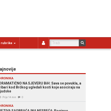
 rubrike
ajnovije
HRONIKA
DRAMATIČNO NA SJEVERU BiH: Sava se povukla, a
ribari kod Brčkog ugledali kosti koje asociraju na
ljudske
Prije 14 min
0
HRONIKA
JEZIVA SAOBRAĆAJNA NESREĆA: Poginuo