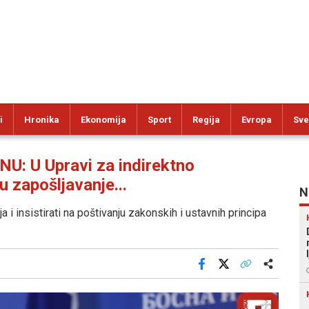
i
Hronika
Ekonomija
Sport
Regija
Evropa
Sve
 U Upravi za indirektno
u zapošljavanje...
N
a i insistirati na poštivanju zakonskih i ustavnih principa
Facebook
X
Kopiraj link
Više