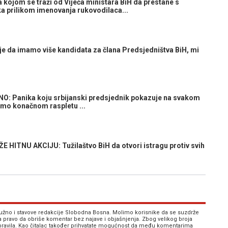
 kojom se traži od Vijeća ministara BiH da prestane s
a prilikom imenovanja rukovodilaca...
da imamo više kandidata za člana Predsjedništva BiH, mi
Panika koju srbijanski predsjednik pokazuje na svakom
imo konačnom raspletu ...
ITNU AKCIJU: Tužilaštvo BiH da otvori istragu protiv svih
 nužno i stavove redakcije Slobodna Bosna. Molimo korisnike da se suzdrže
va pravo da obriše komentar bez najave i objašnjenja. Zbog velikog broja
 pravila. Kao čitalac također prihvatate mogućnost da među komentarima