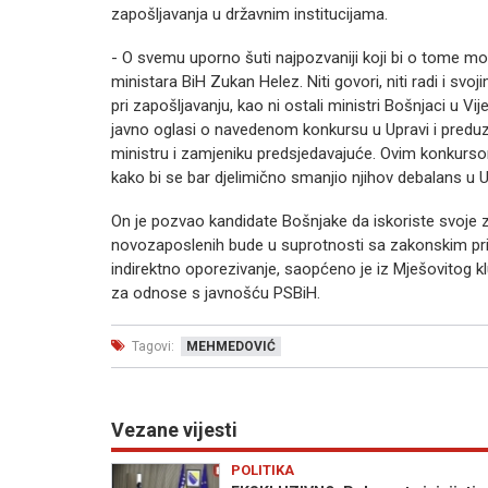
zapošljavanja u državnim institucijama.
- O svemu uporno šuti najpozvaniji koji bi o tome mo
ministara BiH Zukan Helez. Niti govori, niti radi i sv
pri zapošljavanju, kao ni ostali ministri Bošnjaci u 
javno oglasi o navedenom konkursu u Upravi i pred
ministru i zamjeniku predsjedavajuće. Ovim konkurso
kako bi se bar djelimično smanjio njihov debalans u
On je pozvao kandidate Bošnjake da iskoriste svoje
novozaposlenih bude u suprotnosti sa zakonskim pri
indirektno oporezivanje, saopćeno je iz Mješovitog 
za odnose s javnošću PSBiH.
Tagovi:
MEHMEDOVIĆ
Vezane vijesti
POLITIKA