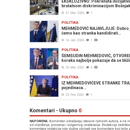
EKSKLUZIVNO: Pokrenuta inicijativa
brutalnom diskriminacijom Bošnjak
31. Mar. 2026
1
POLITIKA
MEHMEDOVIĆ NAJAVLJUJE: Dobro je 
ćemo kao stranka kandidirati…
16. Jan. 2026
1
POLITIKA
ŠEMSUDIN MEHMEDOVIĆ, OTVORENO: 
koraku najbolje pokazuje da se bliž
20. Mar. 2025
0
POLITIKA
IZ MEHMEDOVIĆEVE STRANKE TRAŽE H
pojedinaca...
20. Feb. 2025
1
Komentari - Ukupno
0
NAPOMENA
: Komentari odražavaju stavove njihovih autora, a ne
od vrijeđanja, psovanja i vulgarnog izražavanja. Redakcija zadrža
komentara redakcija nije dužna obrisati sve komentare koji krše