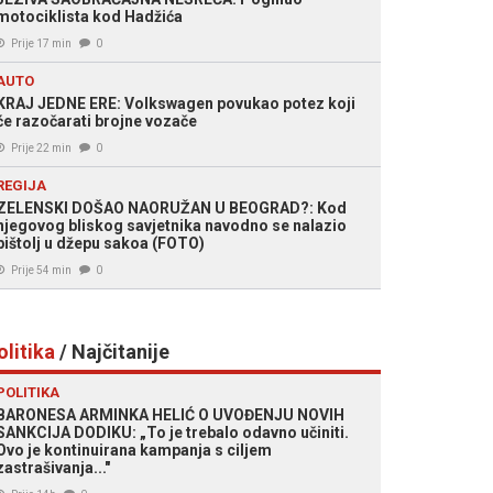
motociklista kod Hadžića
Prije 17 min
0
AUTO
KRAJ JEDNE ERE: Volkswagen povukao potez koji
će razočarati brojne vozače
Prije 22 min
0
REGIJA
ZELENSKI DOŠAO NAORUŽAN U BEOGRAD?: Kod
njegovog bliskog savjetnika navodno se nalazio
pištolj u džepu sakoa (FOTO)
Prije 54 min
0
olitika
/ Najčitanije
POLITIKA
BARONESA ARMINKA HELIĆ O UVOĐENJU NOVIH
SANKCIJA DODIKU: „To je trebalo odavno učiniti.
Ovo je kontinuirana kampanja s ciljem
zastrašivanja..."