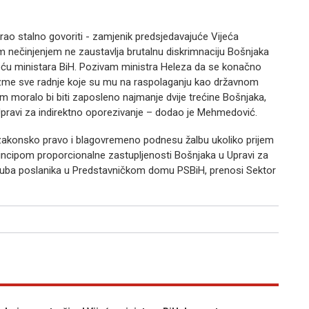
rao stalno govoriti - zamjenik predsjedavajuće Vijeća
ojim nečinjenjem ne zaustavlja brutalnu diskrimnaciju Bošnjaka
Vijeću ministara BiH. Pozivam ministra Heleza da se konačno
uzme sve radnje koje su mu na raspolaganju kao državnom
m moralo bi biti zaposleno najmanje dvije trećine Bošnjaka,
 Upravi za indirektno oporezivanje – dodao je Mehmedović.
 zakonsko pravo i blagovremeno podnesu žalbu ukoliko prijem
ncipom proporcionalne zastupljenosti Bošnjaka u Upravi za
kluba poslanika u Predstavničkom domu PSBiH, prenosi Sektor