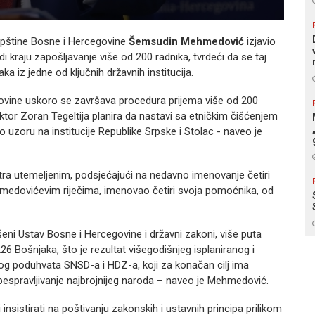
pštine Bosne i Hercegovine
Šemsudin Mehmedović
izjavio
di kraju zapošljavanje više od 200 radnika, tvrdeći da se taj
a iz jedne od ključnih državnih institucija.
govine uskoro se završava procedura prijema više od 200
tor Zoran Tegeltija planira da nastavi sa etničkim čišćenjem
po uzoru na institucije Republike Srpske i Stolac - naveo je
ra utemeljenim, podsjećajući na nedavno imenovanje četiri
hmedovićevim riječima, imenovao četiri svoja pomoćnika, od
eni Ustav Bosne i Hercegovine i državni zakoni, više puta
 Bošnjaka, što je rezultat višegodišnjeg isplaniranog i
og poduhvata SNSD-a i HDZ-a, koji za konačan cilj ima
obespravljivanje najbrojnijeg naroda – naveo je Mehmedović.
 insistirati na poštivanju zakonskih i ustavnih principa prilikom