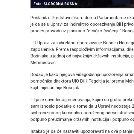
Foto: SLOBODNA BOSNA
Poslanik u Predstavničkom domu Parlamentarne sku
je da se u Upravi za indirektno oporezivanje BiH privo
proces provodi uz planirano "etničko čišćenje“ Bošnjak
- U Upravi za indirektno oporezivanje Bosne i Herce
zaposlenika. Prema raspoloživim informacijama, direk
Bošnjaka u jednoj od najvažnijih državnih institucija, 
Mehmedović.
Dodao je kako njegova višegodišnja upozorenja smat
pomoćnika direktora UIO BiH. Tegeltija je, prema Me
kojih nijedan nije Bošnjak.
- I prije navedenog imenovanja, kojim su grubo prekrš
sam iznosio podatke o tome da u Upravi nedostaje 226
sinhroniziranog kriminalno-udruženog administrativn
potpuno preuzimanje državnih institucija i potpuno 
Istakao je da će nastaviti upozoravati na ova pitanja i