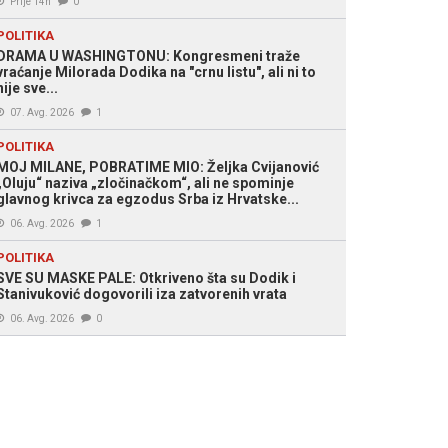
Prije 14h
0
POLITIKA
DRAMA U WASHINGTONU: Kongresmeni traže
vraćanje Milorada Dodika na "crnu listu", ali ni to
nije sve...
07. Avg. 2026
1
POLITIKA
MOJ MILANE, POBRATIME MIO: Željka Cvijanović
„Oluju“ naziva „zločinačkom“, ali ne spominje
glavnog krivca za egzodus Srba iz Hrvatske...
06. Avg. 2026
1
POLITIKA
SVE SU MASKE PALE: Otkriveno šta su Dodik i
Stanivuković dogovorili iza zatvorenih vrata
06. Avg. 2026
0