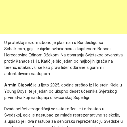
U protekloj sezoni izborio je plasman u Bundesligu sa
Schalkeom, gdje je dijelio svlačionicu s kapitenom Bosne i
Hercegovine Edinom Džekom. Na otvaranju Svjetskog prvenstva
protiv Kanade (1:1), Katić je bio jedan od najboljih igrača na
terenu, istaknuvši se kao pravi lider odbrane sigurnim i
autoritativnim nastupom.
Armin Gigović
je u ljeto 2025. godine prešao iz Holstein Kiela u
Young Boys, te je jedan od ukupno deset učesnika Svjetskog
prvenstva koji nastupaju u švicarskoj Superligi.
Dvadesetčetverogodišnji vezista rođen je i odrastao u
Švedskoj, gdje je nastupao za mlađe reprezentativne selekcije,
a upisao je i dva nastupa za seniorsku reprezentaciju Švedske u