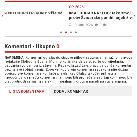
Previous
N
SP 2026
SP
IMA I DOBAR RAZLOG: Iako smo izgubili, jedan Zmaj će utakmicu
PR
protiv Švicarske pamtiti cijeli život (VIDEO)
cr
19. Jun. 2026
0
Komentari - Ukupno
0
NAPOMENA
: Komentari odražavaju stavove njihovih autora, a ne nužno i stavove
redakcije Slobodna Bosna. Molimo korisnike da se suzdrže od vrijeđanja,
psovanja i vulgarnog izražavanja. Redakcija zadržava pravo da obriše komentar
bez najave i objašnjenja. Zbog velikog broja komentara redakcija nije dužna
obrisati sve komentare koji krše pravila. Kao čitalac također prihvatate
mogućnost da među komentarima mogu biti pronađeni sadržaji koji mogu biti
u suprotnosti sa vašim vjerskim, moralnim i drugim načelima i uvjerenjima.
LISTA KOMENTARA
DODAJ KOMENTAR