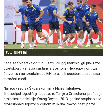
Foto: NS/FS BiS
Kada se Švicarska od 21:00 sat u drugoj utakmici grupne faze
Svjetskog prvenstva sastane s Bosnom i Hercegovinom, za
četvoricu reprezentativaca BiH to će biti poseban susret, pišu
tamošnji mediji.
Najjaču vezu sa Švicarskom ima
Haris Tabaković.
Tridesetjednogodišnji napadač rođen je u Grenchenu, prošao je
omladinske selekcije Young Boysa i 2013. godine potpisao prvi
profesionalni ugovor s klubom iz Berna. Nakon nastupa za