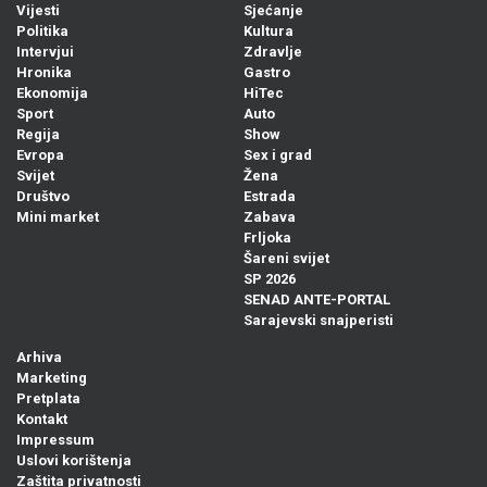
Vijesti
Sjećanje
Politika
Kultura
Intervjui
Zdravlje
Hronika
Gastro
Ekonomija
HiTec
Sport
Auto
Regija
Show
Evropa
Sex i grad
Svijet
Žena
Društvo
Estrada
Mini market
Zabava
Frljoka
Šareni svijet
SP 2026
SENAD ANTE-PORTAL
Sarajevski snajperisti
Arhiva
Marketing
Pretplata
Kontakt
Impressum
Uslovi korištenja
Zaštita privatnosti