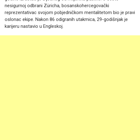
nesigurnoj odbrani Züricha, bosanskohercegovački
reprezentativac svojom pobjedničkom mentalitetom bio je pravi
oslonac ekipe. Nakon 86 odigranih utakmica, 29-godišnjak je
karijeru nastavio u Engleskoj.