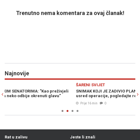
Trenutno nema komentara za ovaj članak!
Najnovije
Previous
N
ŠARENI SVIJET
S
SNIMAK KOJI JE ZADIVIO PLANETU: Potres od 7,1 pogodio Japan
UR
usred operacije, pogledajte reakciju ovih hirurga (VIDEO)
po
Prije 16 min
0
Rat u zalivu
Jeste li znali