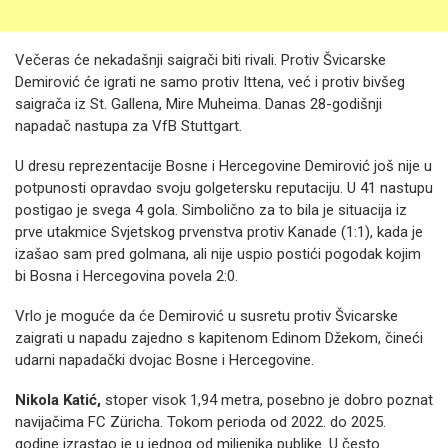
Večeras će nekadašnji saigrači biti rivali. Protiv Švicarske
Demirović će igrati ne samo protiv Ittena, već i protiv bivšeg
saigrača iz St. Gallena, Mire Muheima. Danas 28-godišnji
napadač nastupa za VfB Stuttgart.
U dresu reprezentacije Bosne i Hercegovine Demirović još nije u
potpunosti opravdao svoju golgetersku reputaciju. U 41 nastupu
postigao je svega 4 gola. Simbolično za to bila je situacija iz
prve utakmice Svjetskog prvenstva protiv Kanade (1:1), kada je
izašao sam pred golmana, ali nije uspio postići pogodak kojim
bi Bosna i Hercegovina povela 2:0.
Vrlo je moguće da će Demirović u susretu protiv Švicarske
zaigrati u napadu zajedno s kapitenom Edinom Džekom, čineći
udarni napadački dvojac Bosne i Hercegovine.
Nikola Katić,
stoper visok 1,94 metra, posebno je dobro poznat
navijačima FC Züricha. Tokom perioda od 2022. do 2025.
godine izrastao je u jednog od miljenika publike. U često