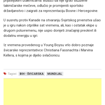
prijateljskim utakmicama. Budući da nije igrao službene
takmičarske mečeve, odlučio je promijeniti sportsko
državljanstvo i zaigrati za reprezentaciju Bosne i Hercegovine.
U susretu protiv Kanade na otvaranju Svjetskog prvenstva ušao
je u igru nakon otprilike sat vremena, ali, kao i ostatak ekipe u
drugom poluvremenu, nije uspio donijeti značajniji preokret ili
dodatnu energiju u igri.
Iz vremena provedenog u Young Boysu vrlo dobro poznaje
švicarske reprezentativce Christiana Fassnachta i Marvina
Kellera, s kojima je dijelio svlačionicu.
Tagovi:
BIH - ŠVICARSKA
MUNDIJAL