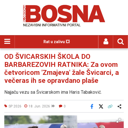
Rat u zalivu 💥
OD ŠVICARSKIH ŠKOLA DO
BARBAREZOVIH RATNIKA: Za ovom
četvoricom 'Zmajeva' žale Švicarci, a
večeras ih se opravdano plaše
Najjaču vezu sa Švicarskom ima Haris Tabaković.
SP 2026
18. Jun. 2026
0
Facebook
X
Kopiraj link
Više