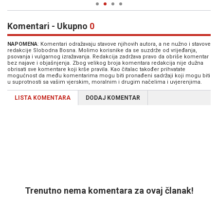
Komentari - Ukupno
0
NAPOMENA
: Komentari odražavaju stavove njihovih autora, a ne nužno i stavove
redakcije Slobodna Bosna. Molimo korisnike da se suzdrže od vrijeđanja,
psovanja i vulgarnog izražavanja. Redakcija zadržava pravo da obriše komentar
bez najave i objašnjenja. Zbog velikog broja komentara redakcija nije dužna
obrisati sve komentare koji krše pravila. Kao čitalac također prihvatate
mogućnost da među komentarima mogu biti pronađeni sadržaji koji mogu biti
u suprotnosti sa vašim vjerskim, moralnim i drugim načelima i uvjerenjima.
LISTA KOMENTARA
DODAJ KOMENTAR
Trenutno nema komentara za ovaj članak!