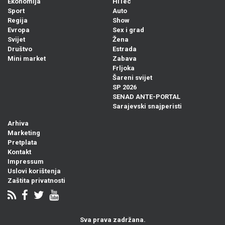
Ekonomija
HiTec
Sport
Auto
Regija
Show
Evropa
Sex i grad
Svijet
Žena
Društvo
Estrada
Mini market
Zabava
Frljoka
Šareni svijet
SP 2026
SENAD ANTE-PORTAL
Sarajevski snajperisti
Arhiva
Marketing
Pretplata
Kontakt
Impressum
Uslovi korištenja
Zaštita privatnosti
Sva prava zadržana.