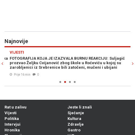
Najnovije
Previous
N
VIJESTI
E
ka
FOTOGRAFIJA KOJA JE IZAZVALA BURNU REAKCIJU: Suljagić
ZE
prozvao Željku Cvijanović zbog škole u Roćeviću u kojoj su
na
zarobljenici iz Srebrenice bili zatočeni, mučeni i ubijani
Prije 16 min
0
Rat u zalivu
Jeste li znali
Vijesti
Sjećanje
Politika
Kultura
Intervjui
Zdravlje
Hronika
Gastro