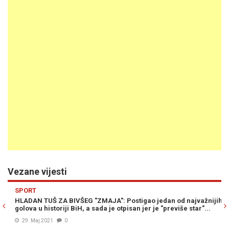
Vezane vijesti
Previous
N
SPORT
S
HLADAN TUŠ ZA BIVŠEG "ZMAJA": Postigao jedan od najvažnijih
ZM
golova u historiji BiH, a sada je otpisan jer je "previše star"...
„D
29. Maj 2021
0