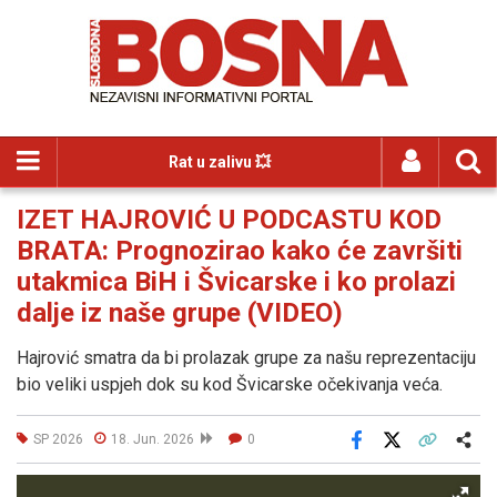
Rat u zalivu 💥
IZET HAJROVIĆ U PODCASTU KOD
BRATA: Prognozirao kako će završiti
utakmica BiH i Švicarske i ko prolazi
dalje iz naše grupe (VIDEO)
Hajrović smatra da bi prolazak grupe za našu reprezentaciju
bio veliki uspjeh dok su kod Švicarske očekivanja veća.
SP 2026
18. Jun. 2026
0
Facebook
X
Kopiraj link
Više