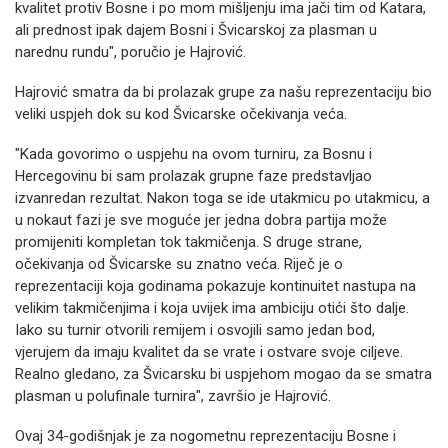
kvalitet protiv Bosne i po mom mišljenju ima jači tim od Katara,
ali prednost ipak dajem Bosni i Švicarskoj za plasman u
narednu rundu", poručio je Hajrović.
Hajrović smatra da bi prolazak grupe za našu reprezentaciju bio
veliki uspjeh dok su kod Švicarske očekivanja veća.
"Kada govorimo o uspjehu na ovom turniru, za Bosnu i
Hercegovinu bi sam prolazak grupne faze predstavljao
izvanredan rezultat. Nakon toga se ide utakmicu po utakmicu, a
u nokaut fazi je sve moguće jer jedna dobra partija može
promijeniti kompletan tok takmičenja. S druge strane,
očekivanja od Švicarske su znatno veća. Riječ je o
reprezentaciji koja godinama pokazuje kontinuitet nastupa na
velikim takmičenjima i koja uvijek ima ambiciju otići što dalje.
Iako su turnir otvorili remijem i osvojili samo jedan bod,
vjerujem da imaju kvalitet da se vrate i ostvare svoje ciljeve.
Realno gledano, za Švicarsku bi uspjehom mogao da se smatra
plasman u polufinale turnira", završio je Hajrović.
Ovaj 34-godišnjak je za nogometnu reprezentaciju Bosne i