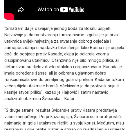
"Smatram da je osvajanje jednog boda za Bosnu uspjeh.
Najvažnije je da na otvaranju turnira nismo izgubili jer je prva
utakmica uvijek najvažnija za stvaranje dobrog osjećaja i
samopouzdanja u nastavku takmičenja. Iako Bosna nije uspjela
doći do pobjede protiv Kanade, ekipa je odigrala veoma
disciplinovanu utakmicu. Ofanzivno nije bilo mnogo prilika, ali
defanzivno su djelovali vrlo stabilno i organizovano. Kanada je
imala određene šanse, ali je odbrana uglavnom dobro
funkcionisala sve do primljenog gola iz prekida. Kada se tokom
većeg dijela utakmice braniš, očekivano je da protivnik prije ili
kasnije stvori priliku", kazao je Hajrović i zatim nastavio
analizirati utakmicu Švicarska - Katar.
"S druge strane, rezultat Švicarske protiv Katara predstavlja
veće iznenađenje. Po prikazanoj igri, Švicarci su morali postići
najmanje tri gola i utakmicu riješiti u svoju korist. Međutim, nisu
realizovali svoje prilike, Katar je stigao do izjednačenja i umjesto