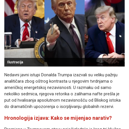
Ilustracija
Nedavni javni istupi Donalda Trumpa izazvali su veliku pažnju
analitičara zbog oštrog kontrasta u njegovim tvrdnjama o
američkoj energetskoj nezavisnosti. U razmaku od samo
nekoliko sedmica, njegova retorika o zalihama nafte prešla je
put od hvalisanja apsolutnom nezavisnošću od Bliskog istoka
do dramatičnih upozorenja o iscrpljivanju globalnih rezervi.
Hronologija izjava: Kako se mijenjao narativ?