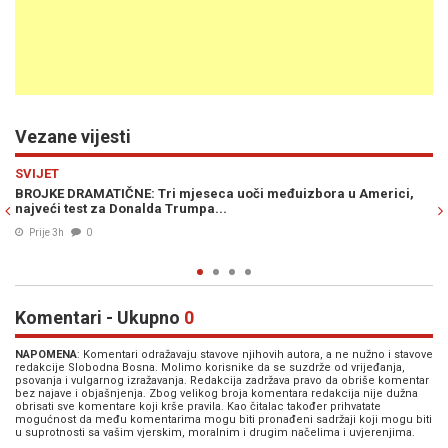
Vezane vijesti
Previous
N
SVIJET
ra u Americi,
RIJAD DOBIO HLADAN TUŠ IZ WASHINGTONA: Nuklear
potpisan, pa Trump odmah promijenio pravila
Prije 12h
0
Komentari - Ukupno
0
NAPOMENA
: Komentari odražavaju stavove njihovih autora, a ne nužno i stavove
redakcije Slobodna Bosna. Molimo korisnike da se suzdrže od vrijeđanja,
psovanja i vulgarnog izražavanja. Redakcija zadržava pravo da obriše komentar
bez najave i objašnjenja. Zbog velikog broja komentara redakcija nije dužna
obrisati sve komentare koji krše pravila. Kao čitalac također prihvatate
mogućnost da među komentarima mogu biti pronađeni sadržaji koji mogu biti
u suprotnosti sa vašim vjerskim, moralnim i drugim načelima i uvjerenjima.