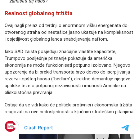
zamisliti taj haos?"
Realnost globalnog tržišta
Ovaj nagli prelaz od tvrdnji o enormnom višku energenata do
otvorenog straha od nestašice jasno ukazuje na kompleksnost
i osjetljivost globalnog lanca snabdijevanja naftom.
Iako SAD zaista posjeduju značajne vlastite kapacitete,
Trumpovo posljednje priznanje pokazuje da američka
ekonomija ne može funkcionisati potpuno izolovano. Njegovo
upozorenje da bi prekid transporta brzo doveo do iscrpljivanja
rezervi i opšteg haosa ("bedlam"), direktno demantuje njegove
aprilske teze o potpunoj nezavisnosti i imunosti Amerike na
bliskoistočna previranja.
Ostaje da se vidi kako će politički protivnici i ekonomska tržišta
reagovati na ove nedosljednosti u ključnim strateškim pitanjima.