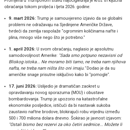
Promjena u Trumpovom stavu najočiglednija je kroz tri ključna
obraćanja tokom proljeća i ljeta 2026. godine:
9. mart 2026:
Trump je samouvjereno izjavio da se globalni
problemi ne odražavaju na Sjedinjene Američke Države,
tvrdeći da zemlja raspolaže "ogromnim količinama nafte i
plina, mnogo više nego što je potrebno."
1. april 2026:
U svom obraćanju, naglasio je apsolutnu
samodovoljnost Amerike:
"Sada smo potpuno nezavisni od
Bliskog istoka... Ne moramo biti tamo, ne treba nam njihova
nafta, ne treba nam ništa što oni imaju."
Dodao je da su
američke snage prisutne isključivo kako bi "pomogle".
17. juni 2026:
Uslijedio je dramatičan zaokret u
opravdavanju novog sporazuma (MOU) i obustave
bombardovanja. Trump je upozorio na katastrofalne
ekonomske posljedice, ističući da bi nastavak sukoba
zaustavio naftne brodove, blokirajući robu vrijednu između
500 i 700 miliona dolara dnevno. Šokirao je javnost izjavom:
"Ostali bismo bez rezervi za oko četiri sedmice... Možete li