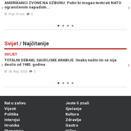
estirati NATO
MOURINHO POBJESNIO ZBOG ODLUKE KAPITENA ŠPA
REPREZENTACIJE: Trener Real Madrida ovakav rasplet
nije očekivao...
Prije 30 min
0
Svijet
/ Najčitanije
Previous
N
SVIJET
 im se nije
HILLARY CLINTON U PROGRAMU UŽIVO IZNENADILA J
„Spremna sam lično nominirati Trumpa za Nobelovu 
mir, ukoliko on...“
08. Avg. 2026
0
Rat u zalivu
Jeste li znali
Vijesti
Sjećanje
Politika
Kultura
Intervjui
Zdravlje
Hronika
Gastro
Ekonomija
HiTec