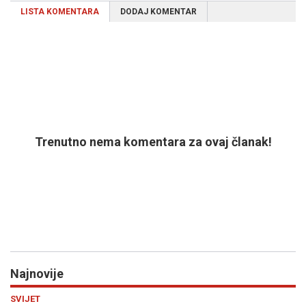
LISTA KOMENTARA
DODAJ KOMENTAR
Trenutno nema komentara za ovaj članak!
Najnovije
Previous
N
SPORT