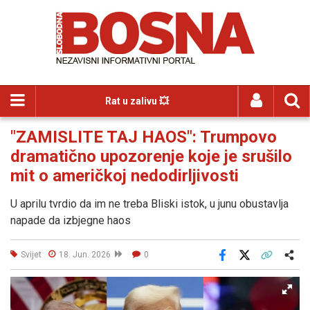
Rat u zalivu 💥
"ZAMISLITE TAJ HAOS": Trumpovo
dramatično upozorenje koje je srušilo
mit o američkoj nedodirljivosti
U aprilu tvrdio da im ne treba Bliski istok, u junu obustavlja
napade da izbjegne haos
Svijet
18. Jun. 2026
0
Facebook
X
Kopiraj link
Više