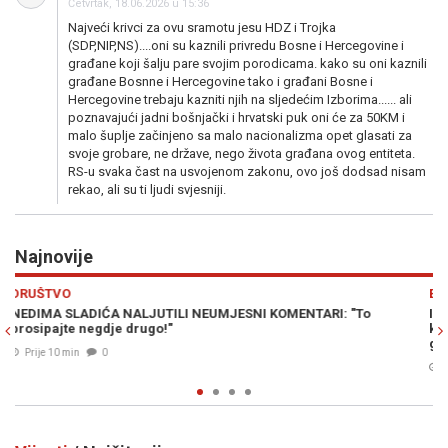
Četvrtak, 18.06.2026 u 15:36
Najveći krivci za ovu sramotu jesu HDZ i Trojka
(SDP,NIP,NS)....oni su kaznili privredu Bosne i Hercegovine i
građane koji šalju pare svojim porodicama. kako su oni kaznili
građane Bosnne i Hercegovine tako i građani Bosne i
Hercegovine trebaju kazniti njih na sljedećim Izborima...... ali
poznavajući jadni bošnjački i hrvatski puk oni će za 50KM i
malo šuplje začinjeno sa malo nacionalizma opet glasati za
svoje grobare, ne države, nego života građana ovog entiteta.
RS-u svaka čast na usvojenom zakonu, ovo još dodsad nisam
rekao, ali su ti ljudi svjesniji.
Najnovije
Previous
N
EVROPA
ISCRPLJUJUĆI SUKOB BEZ JASNOG POBJEDNIKA: Tri scenarij
kraj rata, mogu li Ukrajinci i Rusi zakopati ratne sjekire nakon
godine...
Prije 17 min
0