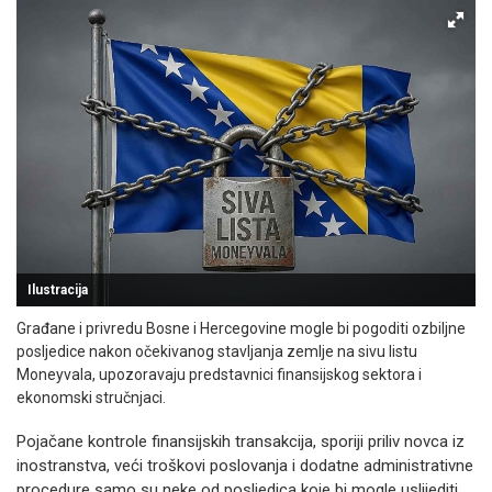
Ilustracija
Građane i privredu Bosne i Hercegovine mogle bi pogoditi ozbiljne
posljedice nakon očekivanog stavljanja zemlje na sivu listu
Moneyvala, upozoravaju predstavnici finansijskog sektora i
ekonomski stručnjaci.
Pojačane kontrole finansijskih transakcija, sporiji priliv novca iz
inostranstva, veći troškovi poslovanja i dodatne administrativne
procedure samo su neke od posljedica koje bi mogle uslijediti