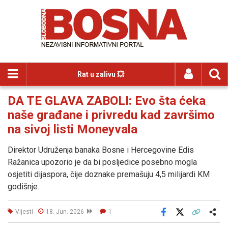
Rat u zalivu 💥
DA TE GLAVA ZABOLI: Evo šta ćeka
naše građane i privredu kad završimo
na sivoj listi Moneyvala
Direktor Udruženja banaka Bosne i Hercegovine Edis
Ražanica upozorio je da bi posljedice posebno mogla
osjetiti dijaspora, čije doznake premašuju 4,5 milijardi KM
godišnje.
Vijesti
18. Jun. 2026
1
Facebook
X
Kopiraj link
Više