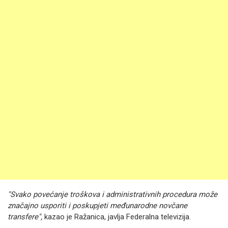
"Svako povećanje troškova i administrativnih procedura može
značajno usporiti i poskupjeti međunarodne novčane
transfere",
kazao je Ražanica, javlja Federalna televizija.