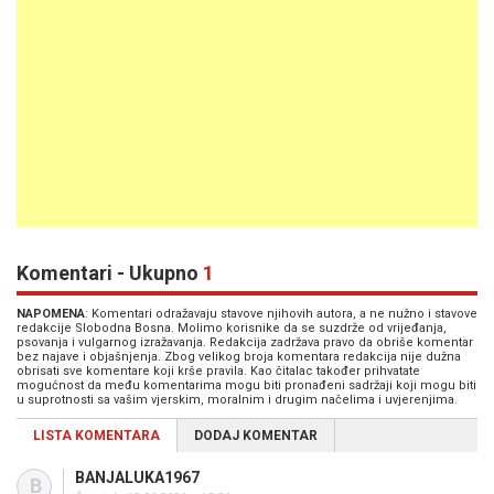
Komentari - Ukupno
1
NAPOMENA
: Komentari odražavaju stavove njihovih autora, a ne nužno i stavove
redakcije Slobodna Bosna. Molimo korisnike da se suzdrže od vrijeđanja,
psovanja i vulgarnog izražavanja. Redakcija zadržava pravo da obriše komentar
bez najave i objašnjenja. Zbog velikog broja komentara redakcija nije dužna
obrisati sve komentare koji krše pravila. Kao čitalac također prihvatate
mogućnost da među komentarima mogu biti pronađeni sadržaji koji mogu biti
u suprotnosti sa vašim vjerskim, moralnim i drugim načelima i uvjerenjima.
LISTA KOMENTARA
DODAJ KOMENTAR
BANJALUKA1967
B