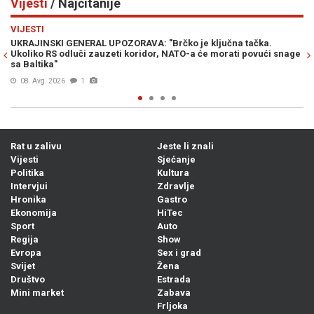
Vijesti
/ Najčitanije
Previous
N
VIJESTI
ka.
PROFESOR MILAN BLAGOJEVIĆ: Moj odgovor pokvarenjacima
ući snage
Ambasade Rusije u Sarajevu...
08. Avg. 2026
1
Rat u zalivu
Jeste li znali
Vijesti
Sjećanje
Politika
Kultura
Intervjui
Zdravlje
Hronika
Gastro
Ekonomija
HiTec
Sport
Auto
Regija
Show
Evropa
Sex i grad
Svijet
Žena
Društvo
Estrada
Mini market
Zabava
Frljoka