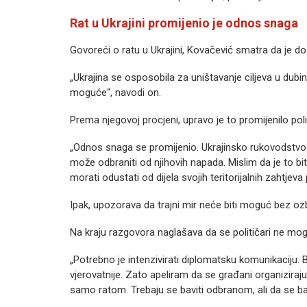
Rat u Ukrajini promijenio je odnos snaga
Govoreći o ratu u Ukrajini, Kovačević smatra da je do
„Ukrajina se osposobila za uništavanje ciljeva u dubin
moguće“, navodi on.
Prema njegovoj procjeni, upravo je to promijenilo pol
„Odnos snaga se promijenio. Ukrajinsko rukovodstvo j
može odbraniti od njihovih napada. Mislim da je to b
morati odustati od dijela svojih teritorijalnih zahtjev
Ipak, upozorava da trajni mir neće biti moguć bez ozbi
Na kraju razgovora naglašava da se političari ne mo
„Potrebno je intenzivirati diplomatsku komunikaciju. Be
vjerovatnije. Zato apeliram da se građani organiziraj
samo ratom. Trebaju se baviti odbranom, ali da se ba