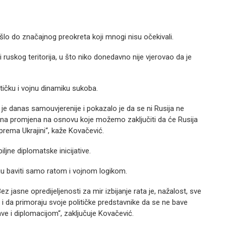
šlo do značajnog preokreta koji mnogi nisu očekivali.
i ruskog teritorija, u što niko donedavno nije vjerovao da je
itičku i vojnu dinamiku sukoba.
e danas samouvjerenije i pokazalo je da se ni Rusija ne
itna promjena na osnovu koje možemo zaključiti da će Rusija
a prema Ukrajini“, kaže Kovačević.
ljne diplomatske inicijative.
gu baviti samo ratom i vojnom logikom.
z jasne opredijeljenosti za mir izbijanje rata je, nažalost, sve
u i da primoraju svoje političke predstavnike da se ne bave
ve i diplomacijom“, zaključuje Kovačević.