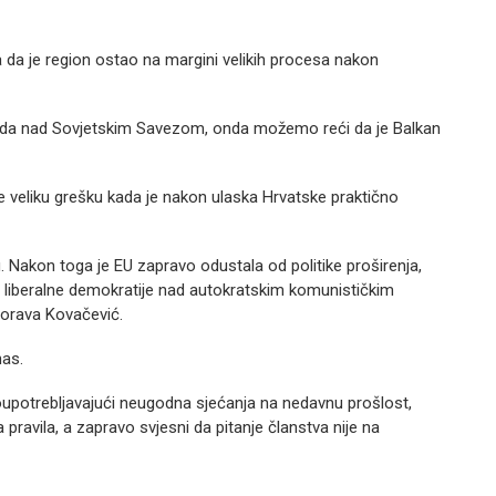
da je region ostao na margini velikih procesa nakon
ada nad Sovjetskim Savezom, onda možemo reći da je Balkan
e veliku grešku kada je nakon ulaska Hrvatske praktično
u. Nakon toga je EU zapravo odustala od politike proširenja,
de liberalne demokratije nad autokratskim komunističkim
orava Kovačević.
nas.
loupotrebljavajući neugodna sjećanja na nedavnu prošlost,
 pravila, a zapravo svjesni da pitanje članstva nije na