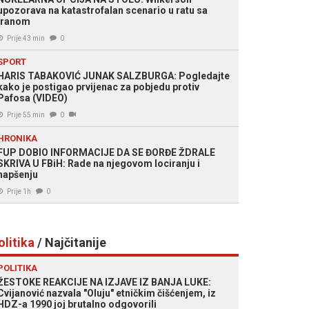
upozorava na katastrofalan scenario u ratu sa
Iranom
Prije 43 min
0
SPORT
HARIS TABAKOVIĆ JUNAK SALZBURGA: Pogledajte
kako je postigao prvijenac za pobjedu protiv
Pafosa (VIDEO)
Prije 55 min
0
HRONIKA
FUP DOBIO INFORMACIJE DA SE ĐORĐE ŽDRALE
SKRIVA U FBiH: Rade na njegovom lociranju i
hapšenju
Prije 1h
0
olitika
/ Najčitanije
POLITIKA
ŽESTOKE REAKCIJE NA IZJAVE IZ BANJA LUKE:
Cvijanović nazvala "Oluju" etničkim čišćenjem, iz
HDZ-a 1990 joj brutalno odgovorili