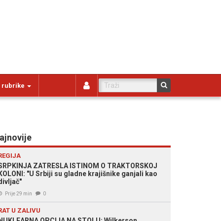
 rubrike
ajnovije
REGIJA
SRPKINJA ZATRESLA ISTINOM O TRAKTORSKOJ
KOLONI: "U Srbiji su gladne krajišnike ganjali kao
divljač"
Prije 29 min
0
RAT U ZALIVU
NUKLEARNA OPCIJA NA STOLU: Wilkerson