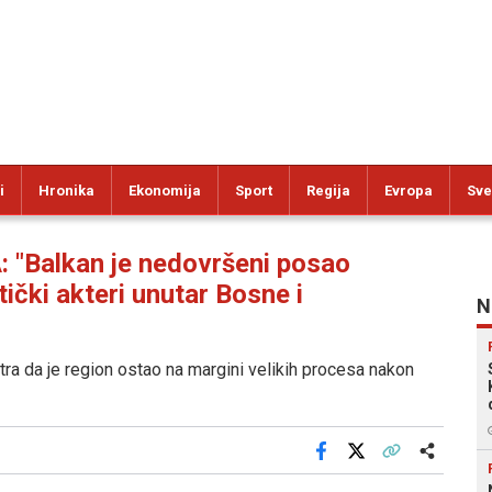
i
Hronika
Ekonomija
Sport
Regija
Evropa
Sve
Balkan je nedovršeni posao
ički akteri unutar Bosne i
N
ra da je region ostao na margini velikih procesa nakon
Facebook
X
Kopiraj link
Više