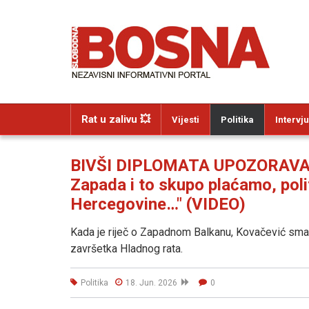
Rat u zalivu 💥
Vijesti
Politika
Intervju
BIVŠI DIPLOMATA UPOZORAVA: "
Zapada i to skupo plaćamo, polit
Hercegovine…" (VIDEO)
Kada je riječ o Zapadnom Balkanu, Kovačević smat
završetka Hladnog rata.
Politika
18. Jun. 2026
0