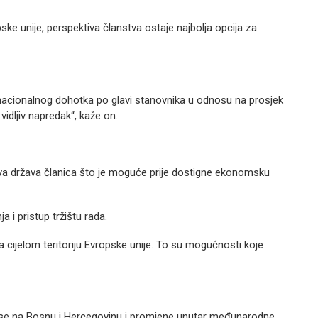
e unije, perspektiva članstva ostaje najbolja opcija za
o nacionalnog dohotka po glavi stanovnika u odnosu na prosjek
vidljiv napredak“, kaže on.
nova država članica što je moguće prije dostigne ekonomsku
 i pristup tržištu rada.
na cijelom teritoriju Evropske unije. To su mogućnosti koje
io se na Bosnu i Hercegovinu i promjene unutar međunarodne