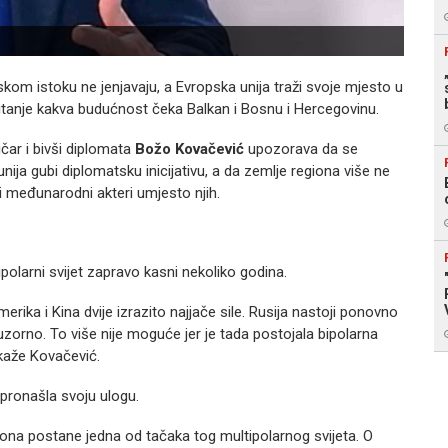
liskom istoku ne jenjavaju, a Evropska unija traži svoje mjesto u
pitanje kakva budućnost čeka Balkan i Bosnu i Hercegovinu.
ičar i bivši diplomata
Božo Kovačević
upozorava da se
ja gubi diplomatsku inicijativu, a da zemlje regiona više ne
i međunarodni akteri umjesto njih.
olarni svijet zapravo kasni nekoliko godina.
merika i Kina dvije izrazito najjače sile. Rusija nastoji ponovno
 iluzorno. To više nije moguće jer je tada postojala bipolarna
 kaže Kovačević.
 pronašla svoju ulogu.
a i ona postane jedna od tačaka tog multipolarnog svijeta. O