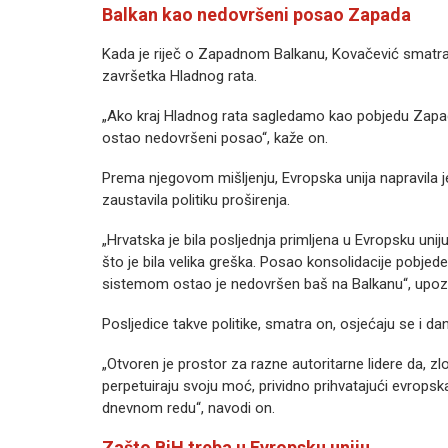
Balkan kao nedovršeni posao Zapada
Kada je riječ o Zapadnom Balkanu, Kovačević smatra 
završetka Hladnog rata.
„Ako kraj Hladnog rata sagledamo kao pobjedu Zap
ostao nedovršeni posao“, kaže on.
Prema njegovom mišljenju, Evropska unija napravila j
zaustavila politiku proširenja.
„Hrvatska je bila posljednja primljena u Evropsku unij
što je bila velika greška. Posao konsolidacije pobje
sistemom ostao je nedovršen baš na Balkanu“, upoz
Posljedice takve politike, smatra on, osjećaju se i da
„Otvoren je prostor za razne autoritarne lidere da, z
perpetuiraju svoju moć, prividno prihvatajući evropska
dnevnom redu“, navodi on.
Zašto BiH treba u Evropsku uniju