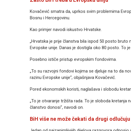
Kovačević smatra da, uprkos svim problemima Evropsk
Bosnu i Hercegovinu.
Kao primjer navodi iskustvo Hrvatske.
„Hrvatska je prije članstva bila ispod 50 posto brut
Evropske unije. Danas je dostigla oko 80 posto. To je 
Posebno ističe pristup evropskim fondovima.
„To su razvojni fondovi kojima se djeluje na to da 
razinu Evropske unije“, objašnjava Kovačević.
Pored ekonomskih koristi, naglašava i slobodu kretanja
„To je otvaranje tržišta rada. To je sloboda kretanja 
članstvo donosi“, navodi on.
BiH više ne može čekati da drugi odlučuju
Jedan od najzanimljivijih dijelova razgovora odnos