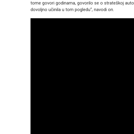
tome govori godinama, govorilo se o strateškoj auton
dovoljno učinila u tom pogledu“, navodi on.