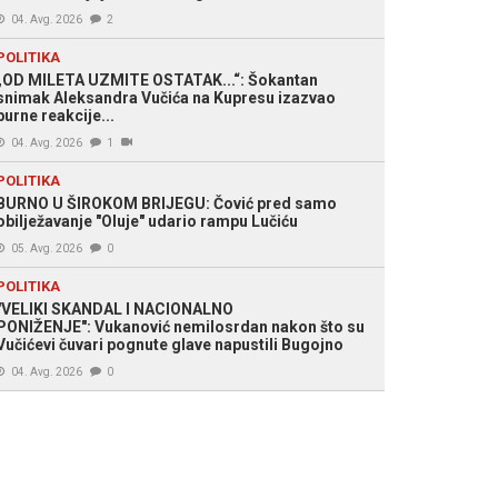
04. Avg. 2026
2
POLITIKA
„OD MILETA UZMITE OSTATAK...“: Šokantan
snimak Aleksandra Vučića na Kupresu izazvao
burne reakcije...
04. Avg. 2026
1
POLITIKA
BURNO U ŠIROKOM BRIJEGU: Čović pred samo
obilježavanje "Oluje" udario rampu Lučiću
05. Avg. 2026
0
POLITIKA
"VELIKI SKANDAL I NACIONALNO
PONIŽENJE": Vukanović nemilosrdan nakon što su
Vučićevi čuvari pognute glave napustili Bugojno
04. Avg. 2026
0