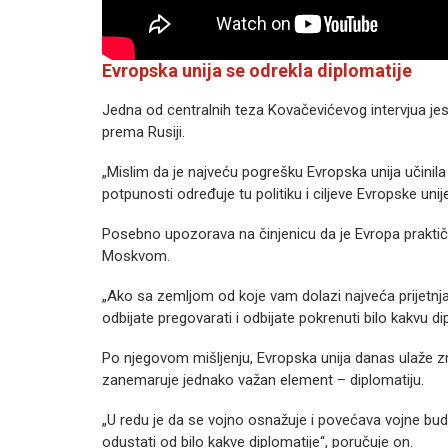
Evropska unija se odrekla diplomatije
Jedna od centralnih teza Kovačevićevog intervjua jes
prema Rusiji.
„Mislim da je najveću pogrešku Evropska unija učinil
potpunosti određuje tu politiku i ciljeve Evropske unije
Posebno upozorava na činjenicu da je Evropa prakti
Moskvom.
„Ako sa zemljom od koje vam dolazi najveća prijetnja,
odbijate pregovarati i odbijate pokrenuti bilo kakvu d
Po njegovom mišljenju, Evropska unija danas ulaže z
zanemaruje jednako važan element – diplomatiju.
„U redu je da se vojno osnažuje i povećava vojne budže
odustati od bilo kakve diplomatije“, poručuje on.