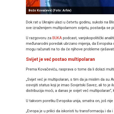
Božo Kovačević (Foto: Arhiv)
Dok rat u Ukrajini ulazi u četvrtu godinu, sukobi na B
sve izraženijem multipolarnom svijetu, postavlja se 
U razgovoru za
BUKA
podcast, vanjskopolitički analit
međunarodni poredak ubrzano mijenja, da Evropska uni
mogu računati na to da će njihove probleme rješavat
Svijet je već postao multipolaran
Prema Kovačeviću, rasprava o tome da li dolazi multip
„Svijet već je multipolaran, s tim da ja mislim da su A
osvojiti status koji je imao Sovjetski Savez, ali to je
distribucija moći, a danas je svijet već multipolaran“,
U takvom poretku Evropska unija, smatra on, još nije
„Evropa je u prilici da iskoristi tu transformaciju i d