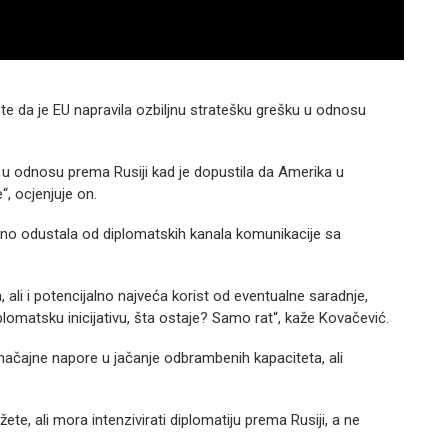
te da je EU napravila ozbiljnu stratešku grešku u odnosu
a u odnosu prema Rusiji kad je dopustila da Amerika u
“, ocjenjuje on.
čno odustala od diplomatskih kanala komunikacije sa
 ali i potencijalno najveća korist od eventualne saradnje,
iplomatsku inicijativu, šta ostaje? Samo rat“, kaže Kovačević.
načajne napore u jačanje odbrambenih kapaciteta, ali
te, ali mora intenzivirati diplomatiju prema Rusiji, a ne