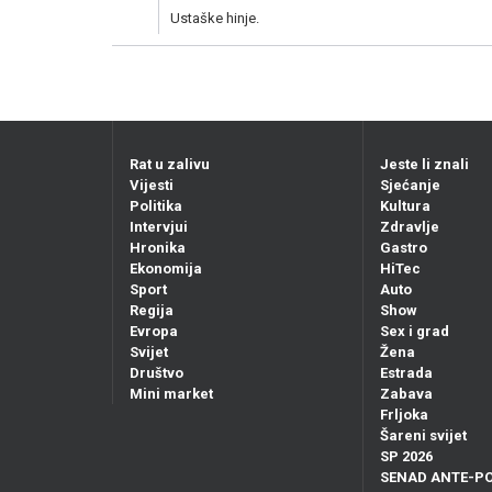
Ustaške hinje.
Rat u zalivu
Jeste li znali
Vijesti
Sjećanje
Politika
Kultura
Intervjui
Zdravlje
Hronika
Gastro
Ekonomija
HiTec
Sport
Auto
Regija
Show
Evropa
Sex i grad
Svijet
Žena
Društvo
Estrada
Mini market
Zabava
Frljoka
Šareni svijet
SP 2026
SENAD ANTE-P