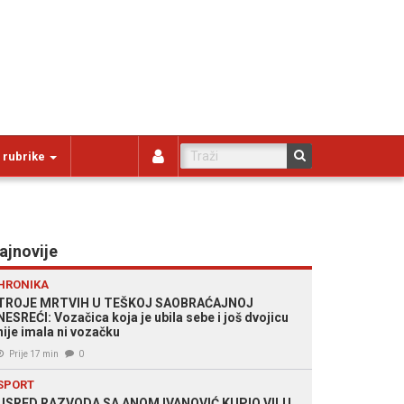
 rubrike
ajnovije
HRONIKA
TROJE MRTVIH U TEŠKOJ SAOBRAĆAJNOJ
NESREĆI: Vozačica koja je ubila sebe i još dvojicu
nije imala ni vozačku
Prije 17 min
0
SPORT
USRED RAZVODA SA ANOM IVANOVIĆ KUPIO VILU