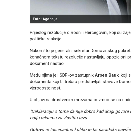
Foto: Agencije
Prijedlog rezolucije o Bosni i Hercegovini, koji su zaj
političke reakcije.
Nakon što je generalni sekretar Domovinskog pokre
konačnom tekstu rezolucije nastavljaju, opozicioni pol
dokument nastao.
Među njima je i SDP-ov zastupnik
Arsen Bauk
, koji
dokumenta koji bi trebao predstavljati stavove Domov
vjerodostojnost.
U objavi na društvenim mrežama osvrnuo se na sadrža
"Deklaraciju o tome da nije dobro kad drugi govore i
bolju reklamu za vlastitu tezu.
Gotovo je fascinantno koliko je taj paradoks savrš