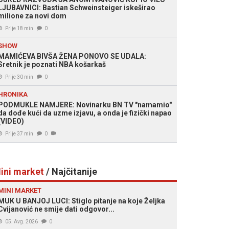
LJUBAVNICI: Bastian Schweinsteiger iskeširao
milione za novi dom
Prije 18 min
0
SHOW
MAMIĆEVA BIVŠA ŽENA PONOVO SE UDALA:
Sretnik je poznati NBA košarkaš
Prije 30 min
0
HRONIKA
PODMUKLE NAMJERE: Novinarku BN TV "namamio"
da dođe kući da uzme izjavu, a onda je fizički napao
(VIDEO)
Prije 37 min
0
ini market
/ Najčitanije
MINI MARKET
MUK U BANJOJ LUCI: Stiglo pitanje na koje Željka
Cvijanović ne smije dati odgovor...
05. Avg. 2026
0