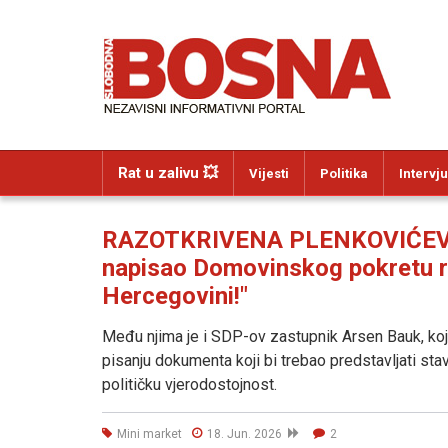
Rat u zalivu 💥
Vijesti
Politika
Intervju
RAZOTKRIVENA PLENKOVIĆEVA
napisao Domovinskog pokretu re
Hercegovini!"
Među njima je i SDP-ov zastupnik Arsen Bauk, ko
pisanju dokumenta koji bi trebao predstavljati s
političku vjerodostojnost.
Mini market
18. Jun. 2026
2