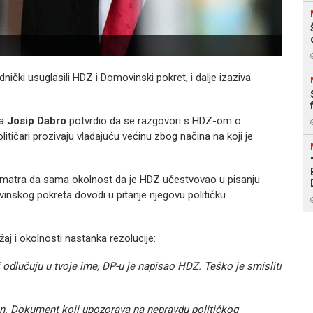
ednički usuglasili HDZ i Domovinski pokret, i dalje izaziva
ta
Josip Dabro
potvrdio da se razgovori s HDZ-om o
itičari prozivaju vladajuću većinu zbog načina na koji je
 smatra da sama okolnost da je HDZ učestvovao u pisanju
inskog pokreta dovodi u pitanje njegovu političku
j i okolnosti nastanka rezolucije:
 odlučuju u tvoje ime, DP-u je napisao HDZ. Teško je smisliti
en. Dokument koji upozorava na nepravdu političkog