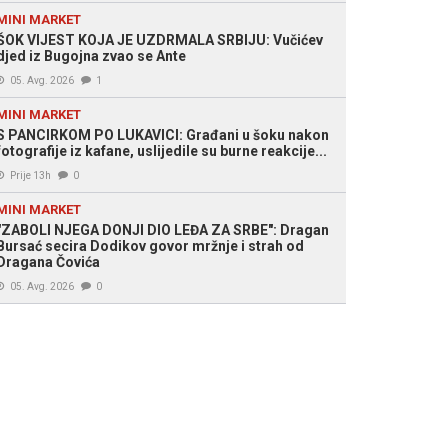
MINI MARKET
ŠOK VIJEST KOJA JE UZDRMALA SRBIJU: Vučićev
djed iz Bugojna zvao se Ante
05. Avg. 2026
1
MINI MARKET
S PANCIRKOM PO LUKAVICI: Građani u šoku nakon
fotografije iz kafane, uslijedile su burne reakcije...
Prije 13h
0
MINI MARKET
"ZABOLI NJEGA DONJI DIO LEĐA ZA SRBE": Dragan
Bursać secira Dodikov govor mržnje i strah od
Dragana Čovića
05. Avg. 2026
0