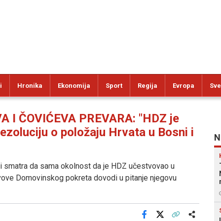
i
Hronika
Ekonomija
Sport
Regija
Evropa
Sve
 I ČOVIĆEVA PREVARA: "HDZ je
zoluciju o položaju Hrvata u Bosni i
N
ji smatra da sama okolnost da je HDZ učestvovao u
tavove Domovinskog pokreta dovodi u pitanje njegovu