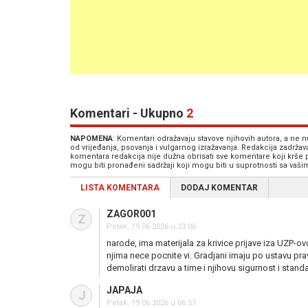
Komentari - Ukupno
2
NAPOMENA
: Komentari odražavaju stavove njihovih autora, a ne
od vrijeđanja, psovanja i vulgarnog izražavanja. Redakcija zadrža
komentara redakcija nije dužna obrisati sve komentare koji krše
mogu biti pronađeni sadržaji koji mogu biti u suprotnosti sa vaš
LISTA KOMENTARA
DODAJ KOMENTAR
ZAGOR001
Z
Petak, 19.06.2026 u 23:06
narode, ima materijala za krivice prijave iza UZP-ovc
njima nece pocnite vi. Gradjani imaju po ustavu p
demolirati drzavu a time i njihovu sigurnost i stand
JAPAJA
J
Petak, 19.06.2026 u 06:57