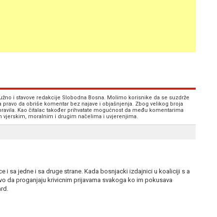
 nužno i stavove redakcije Slobodna Bosna. Molimo korisnike da se suzdrže
va pravo da obriše komentar bez najave i objašnjenja. Zbog velikog broja
 pravila. Kao čitalac također prihvatate mogućnost da među komentarima
im vjerskim, moralnim i drugim načelima i uvjerenjima.
e i sa jedne i sa druge strane. Kada bosnjacki izdajnici u koaliciji s a
ravo da proganjaju krivicnim prijavama svakoga ko im pokusava
ard.