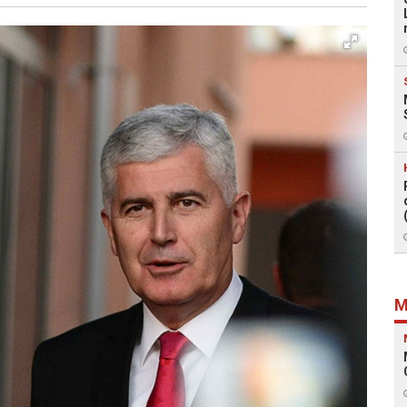
Facebook
X
Kopiraj link
Više
M