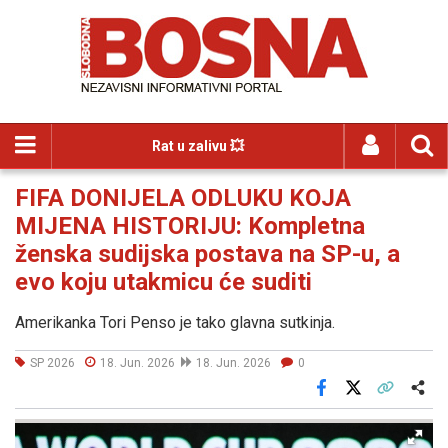
Rat u zalivu 💥
FIFA DONIJELA ODLUKU KOJA
MIJENA HISTORIJU: Kompletna
ženska sudijska postava na SP-u, a
evo koju utakmicu će suditi
Amerikanka Tori Penso je tako glavna sutkinja.
SP 2026
18. Jun. 2026
18. Jun. 2026
0
Facebook
X
Kopiraj link
Više