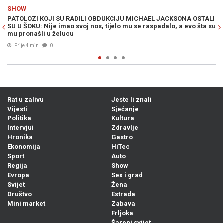
Previous
N
POLITIKA
MICHAEL JACKSONA OSTALI
ZBOG MEMORIJALNOG CENTRA SREBRENICA: 
 se raspadalo, a evo šta su
zakonodavci traže od Trumpa uvođenje sankc
RS
Prije 5 min
0
Rat u zalivu
Jeste li znali
Vijesti
Sjećanje
Politika
Kultura
Intervjui
Zdravlje
Hronika
Gastro
Ekonomija
HiTec
Sport
Auto
Regija
Show
Evropa
Sex i grad
Svijet
Žena
Društvo
Estrada
Mini market
Zabava
Frljoka
Šareni svijet