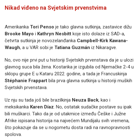
Nikad viđeno na Svjetskim prvenstvima
Amerikanka
Tori Penso
je tako glavna sutkinja, zastavice dižu
Brooke Mayo
i
Kathryn Nesbitt
koje isto dolaze iz SAD-a,
četvrta sutkinja je novozelanđanka
Campbell-Kirk Kawana-
Waugh
, a u VAR sobi je
Tatiana Guzmán
iz Nikaragve.
No, ovo nije prvi put u historiji Svjetskih prvenstava da je u ulozi
glavnog suca bila žena. Kostarika je izgubila od Njemačke 2-4 u
sklopu grupe E u Kataru 2022. godine, a tada je Francuskinja
Stéphanie
Frappart
bila prva glavna sutkinja u historiji muških
Svjetskih prvenstava.
Uz nju su tada još bile brazilkinja
Neuza
Back
, kao i
meksikanka
Karen Díaz
. No, ostatak sudačke postave su ipak
bili muškarci. Tako da je od utakmice između Češke i Južne
Afrike ispisana historija na najvećem Mundijalu svih vremena,
što pokazuje da se u nogometu dosta radi na ravnopravnosti
spolova.