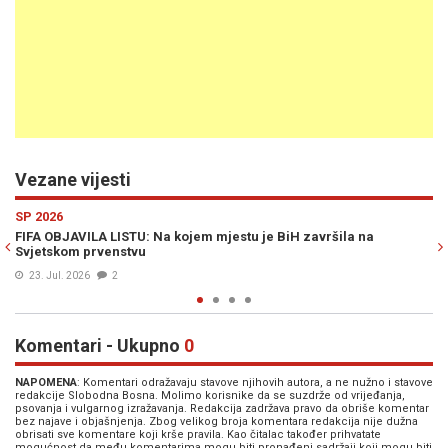
Vezane vijesti
Previous
N
SP 2026
iH završila na
SVJETSKI PRVACI SE VRATILI KUĆI: Slijedi dugo 
(FOTO/VIDEO)
20. Jul. 2026
0
Komentari - Ukupno
0
NAPOMENA
: Komentari odražavaju stavove njihovih autora, a ne nužno i stavove
redakcije Slobodna Bosna. Molimo korisnike da se suzdrže od vrijeđanja,
psovanja i vulgarnog izražavanja. Redakcija zadržava pravo da obriše komentar
bez najave i objašnjenja. Zbog velikog broja komentara redakcija nije dužna
obrisati sve komentare koji krše pravila. Kao čitalac također prihvatate
mogućnost da među komentarima mogu biti pronađeni sadržaji koji mogu biti