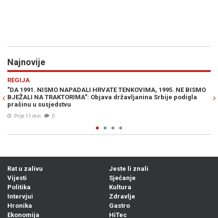
Najnovije
Previous
N
SPORT
KOVIMA, 1995. NE BISMO
BURNO U SVJETSKOM FUDBALU: UEFA odbila i
janina Srbije podigla
Infantina
Prije 26 min
0
Rat u zalivu
Jeste li znali
Vijesti
Sjećanje
Politika
Kultura
Intervjui
Zdravlje
Hronika
Gastro
Ekonomija
HiTec