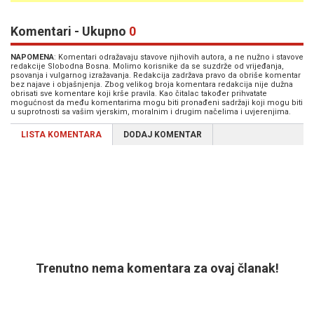
Komentari - Ukupno
0
NAPOMENA
: Komentari odražavaju stavove njihovih autora, a ne nužno i stavove
redakcije Slobodna Bosna. Molimo korisnike da se suzdrže od vrijeđanja,
psovanja i vulgarnog izražavanja. Redakcija zadržava pravo da obriše komentar
bez najave i objašnjenja. Zbog velikog broja komentara redakcija nije dužna
obrisati sve komentare koji krše pravila. Kao čitalac također prihvatate
mogućnost da među komentarima mogu biti pronađeni sadržaji koji mogu biti
u suprotnosti sa vašim vjerskim, moralnim i drugim načelima i uvjerenjima.
LISTA KOMENTARA
DODAJ KOMENTAR
Trenutno nema komentara za ovaj članak!