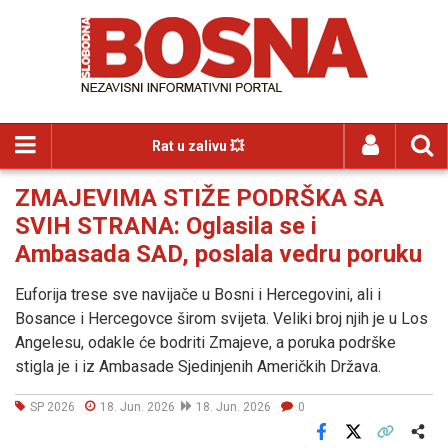
Rat u zalivu 💥
ZMAJEVIMA STIŽE PODRŠKA SA
SVIH STRANA: Oglasila se i
Ambasada SAD, poslala vedru poruku
Euforija trese sve navijače u Bosni i Hercegovini, ali i
Bosance i Hercegovce širom svijeta. Veliki broj njih je u Los
Angelesu, odakle će bodriti Zmajeve, a poruka podrške
stigla je i iz Ambasade Sjedinjenih Američkih Država.
SP 2026
18. Jun. 2026
18. Jun. 2026
0
Facebook
X
Kopiraj link
Više