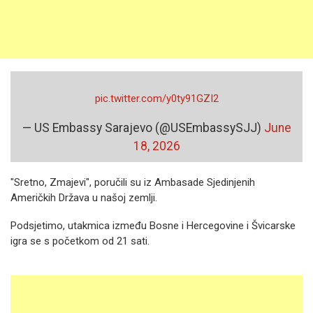
pic.twitter.com/y0ty91GZI2
— US Embassy Sarajevo (@USEmbassySJJ)
June
18, 2026
"Sretno, Zmajevi", poručili su iz Ambasade Sjedinjenih
Američkih Država u našoj zemlji.
Podsjetimo, utakmica između Bosne i Hercegovine i Švicarske
igra se s početkom od 21 sati.