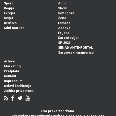
Sport
Auto
Regija
Show
Evropa
Sex i grad
Svijet
Žena
Društvo
Estrada
Mini market
Zabava
Frljoka
Šareni svijet
SP 2026
SENAD ANTE-PORTAL
Sarajevski snajperisti
Arhiva
Marketing
Pretplata
Kontakt
Impressum
Uslovi korištenja
Zaštita privatnosti
Sva prava zadržana.
Zabranjeno preuzimanje sadržaja bez dozvole izdavača.