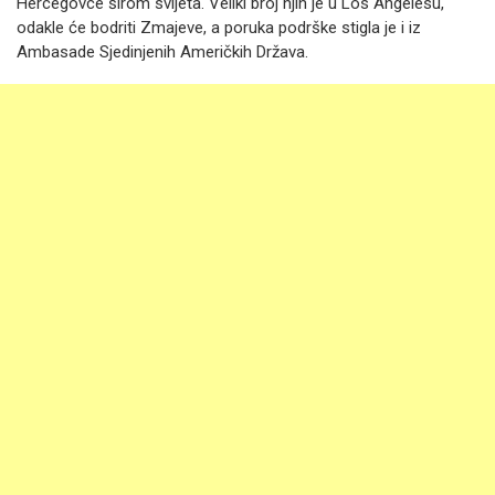
Hercegovce širom svijeta. Veliki broj njih je u Los Angelesu,
odakle će bodriti Zmajeve, a poruka podrške stigla je i iz
Ambasade Sjedinjenih Američkih Država.