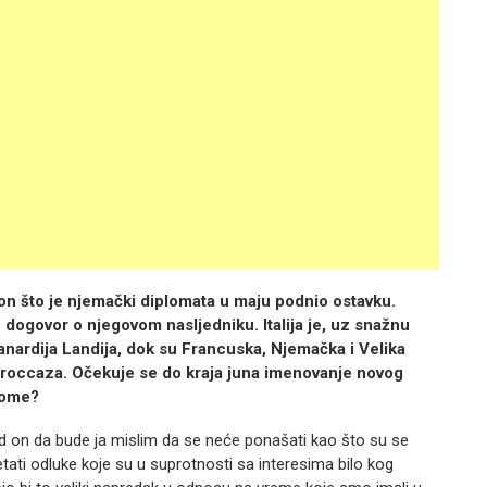
on što je njemački diplomata u maju podnio ostavku.
 dogovor o njegovom nasljedniku. Italija je, uz snažnu
nardija Landija, dok su Francuska, Njemačka i Velika
Troccaza. Očekuje se do kraja juna imenovanje novog
vome?
d on da bude ja mislim da se neće ponašati kao što su se
tati odluke koje su u suprotnosti sa interesima bilo kog