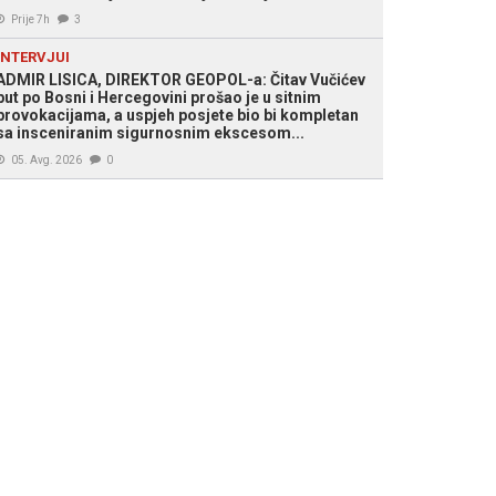
Prije 7h
3
INTERVJUI
r Antić (Foto: Arhiv)
ADMIR LISICA, DIREKTOR GEOPOL-a: Čitav Vučićev
put po Bosni i Hercegovini prošao je u sitnim
provokacijama, a uspjeh posjete bio bi kompletan
sa insceniranim sigurnosnim ekscesom...
05. Avg. 2026
0