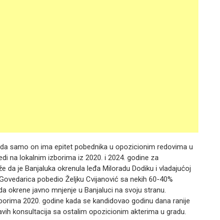
 da samo on ima epitet pobednika u opozicionim redovima u
bedi na lokalnim izborima iz 2020. i 2024. godine za
e da je Banjaluka okrenula leđa Miloradu Dodiku i vladajućoj
a Govedarica pobedio Željku Cvijanović sa nekih 60-40%
 da okrene javno mnjenje u Banjaluci na svoju stranu.
izborima 2020. godine kada se kandidovao godinu dana ranije
vih konsultacija sa ostalim opozicionim akterima u gradu.