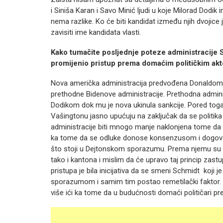
i Siniša Karan i Savo Minić ljudi u koje Milorad Dodik
nema razlike. Ko će biti kandidat između njih dvojice
zavisiti ime kandidata vlasti.
Kako tumačite posljednje poteze administracije 
promijenio pristup prema domaćim političkim ak
Nova američka administracija predvođena Donaldom 
prethodne Bidenove administracije. Prethodna admini
Dodikom dok mu je nova ukinula sankcije. Pored toga 
Vašingtonu jasno upućuju na zaključak da se politi
administracije biti mnogo manje naklonjena tome da s
ka tome da se odluke donose konsenzusom i dogovo
što stoji u Dejtonskom sporazumu. Prema njemu su dat
tako i kantona i mislim da će upravo taj princip zast
pristupa je bila inicijativa da se smeni Schmidt koji 
sporazumom i samim tim postao remetilački faktor. 
više ići ka tome da u budućnosti domaći političari 