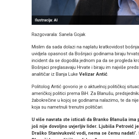
Ilustracija: AI
Razgovarala: Sanela Gojak
Mislim da sada dolazi na naplatu kratkovidost bošnjačke
uvidjela opasnost da Bošnjaci godinama biraju hrvats
incident da se dogodila jednom pa da se progleda kroz
Bošnjaci preglasavaju Hrvate i biraju im najviše preds
analitičar iz Banja Luke
Velizar Antić
.
Politolog Antić govorio je o aktuelnoj političkoj situac
američkoj politici prema BiH. Za Blanušu, predsjednik
žabokrečine u kojoj se godinama nalazimo, te da nije 
koja su nametnuli trenutni političari.
U više navrata ste isticali da Branko Blanuša ima 
još nije dovoljno uvjerljiv lider. Ljubiša Petrović
Draško Stanivuković vodi, nema se čemu nadati’. 