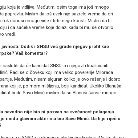
rgiju koja je vidljiva. Međutim, osim toga ima još mnogo
popravlja. Mislim da još uvek nije sazrelo vreme da on
i rok donosi mnogo više štete nego koristi. Mislim da bi
iju i da sačeka vreme koje dolazi kada bi mu se otvorilo
o vredi.
u javnosti. Dodik i SNSD već grade njegov profil kao
Srpske? Vaš komentar?
aslutiti da će kandidat SNSD-a i njegovih koalicionih
inić. Radi se o čoveku koji ima veliko poverenje Milorada
partije. Međutim, nisam siguran koliko je ovo rešenje i dobro
rana koji je, po mom mišljenju, bolji kandidat. Ukoliko Blanuša
andidat bude Savo Minić mislim da su Blanuši šanse mnogo
 da navodno nije bio ni pozvan na svečanost polaganja
e među glavnim akterima bio Savo Minić. Da li je riječ o
?
osima u SNSD-u i ukupno u vladajućoj koaliciji. Mislim da su