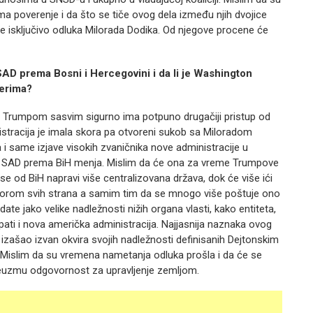
 ima poverenje i da što se tiče ovog dela između njih dvojice
 je isključivo odluka Milorada Dodika. Od njegove procene će
SAD prema Bosni i Hercegovini i da li je Washington
terima?
Trumpom sasvim sigurno ima potpuno drugačiji pristup od
stracija je imala skora pa otvoreni sukob sa Miloradom
i same izjave visokih zvaničnika nove administracije u
ka SAD prema BiH menja. Mislim da će ona za vreme Trumpove
e od BiH napravi više centralizovana država, dok će više ići
rom svih strana a samim tim da se mnogo više poštuje ono
e jako velike nadležnosti nižih organa vlasti, kako entiteta,
upati i nova američka administracija. Najjasnija naznaka ovog
je izašao izvan okvira svojih nadležnosti definisanih Dejtonskim
Mislim da su vremena nametanja odluka prošla i da će se
preuzmu odgovornost za upravljenje zemljom.