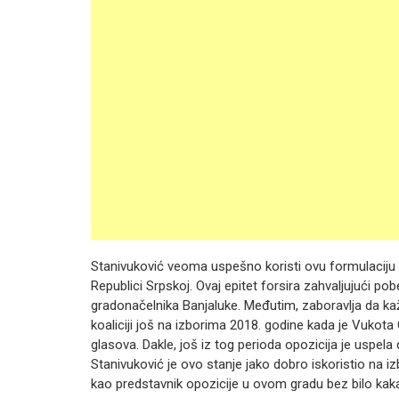
Stanivuković veoma uspešno koristi ovu formulaciju
Republici Srpskoj. Ovaj epitet forsira zahvaljujući po
gradonačelnika Banjaluke. Međutim, zaboravlja da kaž
koaliciji još na izborima 2018. godine kada je Vukot
glasova. Dakle, još iz tog perioda opozicija je uspela
Stanivuković je ovo stanje jako dobro iskoristio na 
kao predstavnik opozicije u ovom gradu bez bilo kaka