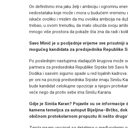
On definitivno ima jaku želji i ambiciju i ogromnu ene
nedostataka koje može i mora u budućem vremenu da 
iskače ovoliko i mislim da mu ovolika ambicija na duž
trebao, u ovom trenutku, da malo obuzda svoju ambic
mnogo više prostora da pokaže šta zna da radi i kolik
Savo Minić je u posljednje vrijeme sve prisutniji 
mogućeg kandidata za predsjednika Republike 
Po poslednjim nastupima vladajućih krugova može se n
partnera za predsednika Republike Srpske biti Savo M
Dodika i sasvim sigurno spade u red lojalnih kadrova 
jer oni na poziciji predsednika Srpske imaju Sinišu Ka
bude kandidat celokupne opozicije a njegov protivk
veće nego da protiv sebe ima Sinišu Karana.
Gdje je Siniša Karan? Pojavile su se informacije
kamena temeljca za autoput Bijeljina–Brčko, dok j
običnom protokolarnom propustu ili nešto drugo
Zaista nisam upoznat sa detaljima o međusobnim odn