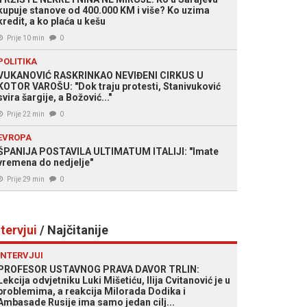
kupuje stanove od 400.000 KM i više? Ko uzima
kredit, a ko plaća u kešu
Prije 10 min
0
POLITIKA
VUKANOVIĆ RASKRINKAO NEVIĐENI CIRKUS U
KOTOR VAROŠU: "Dok traju protesti, Stanivuković
svira šargije, a Božović..."
Prije 22 min
0
EVROPA
ŠPANIJA POSTAVILA ULTIMATUM ITALIJI: "Imate
vremena do nedjelje"
Prije 29 min
0
ntervjui
/ Najčitanije
INTERVJUI
PROFESOR USTAVNOG PRAVA DAVOR TRLIN:
Lekcija odvjetniku Luki Mišetiću, Ilija Cvitanović je u
problemima, a reakcija Milorada Dodika i
Ambasade Rusije ima samo jedan cilj...