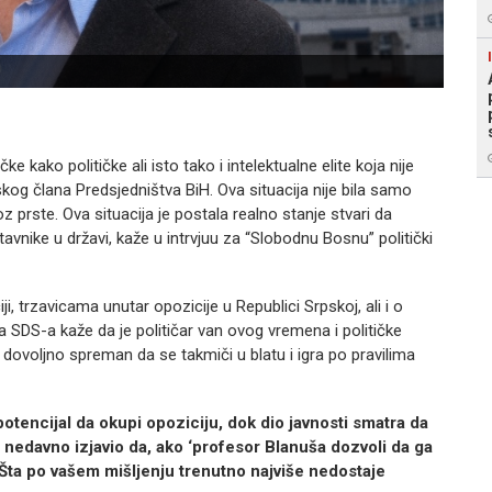
Veliza
 kako političke ali isto tako i intelektualne elite koja nije
kog člana Predsjedništva BiH. Ova situacija nije bila samo
 prste. Ova situacija je postala realno stanje stvari da
tavnike u državi, kaže u intrvjuu za “Slobodnu Bosnu” politički
iji, trzavicama unutar opozicije u Republici Srpskoj, ali i o
a SDS-a kaže da je političar van ovog vremena i političke
dovoljno spreman da se takmiči u blatu i igra po pravilima
potencijal da okupi opoziciju, dok dio javnosti smatra da
 je nedavno izjavio da, ako ‘profesor Blanuša dozvoli da ga
Šta po vašem mišljenju trenutno najviše nedostaje