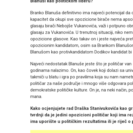
Blanuši kao političkom lideru?
Branko Blanuša definitivno ima najveći potencijal da o
kapacitet da okupi sve opozicione birače nema apsol
glasaju birači Nebojše Vukanovića, važi i potpuno obr
glasaju za Vukanovića. U trenutnoj situaciji, niko nem
opozicione glasove. Kao takav on i jeste najveća pret
opozicionim kandidatom, osim sa Brankom Blanušom,
Blanušom kao protivkandidatom Dodikov kandidat bi
Najveći nedostatak Blanuše jeste što je političar van
godinama nalazimo. On, kao čovek koji dolazi sa univ
takmiči u blatu i igra po pravilima koja su nam nametnu
političar za naše područje i mnogo više odgovara po
demokratske političke kulture. On je, na neki način, p
mana.
Kako ocjenjujete rad Draška Stanivukovića kao g
tvrdnji da je jedini opozicioni političar koji ima r
ima uporište u političkim rezultatima ili je riječ o p