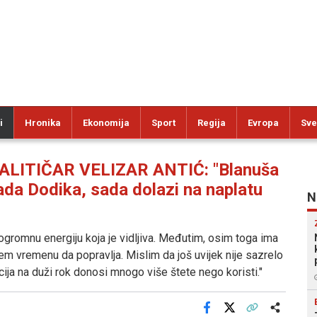
i
Hronika
Ekonomija
Sport
Regija
Evropa
Sve
ALITIČAR VELIZAR ANTIĆ: "Blanuša
rada Dodika, sada dolazi na naplatu
N
 i ogromnu energiju koja je vidljiva. Međutim, osim toga ima
 vremenu da popravlja. Mislim da još uvijek nije sazrelo
ija na duži rok donosi mnogo više štete nego koristi."