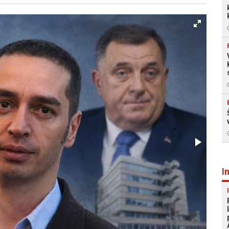
Facebook
X
Kopiraj link
Više
I