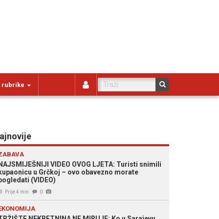
 rubrike
ajnovije
ZABAVA
NAJSMIJEŠNIJI VIDEO OVOG LJETA: Turisti snimili
kupaonicu u Grčkoj – ovo obavezno morate
pogledati (VIDEO)
Prije 4 min
0
EKONOMIJA
TRŽIŠTE NEKRETNINA NE MIRUJE: Ko u Sarajevu