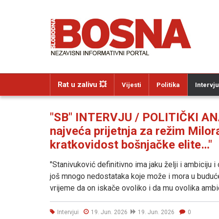
Rat u zalivu 💥
Vijesti
Politika
Intervju
"SB" INTERVJU / POLITIČKI AN
najveća prijetnja za režim Milo
kratkovidost bošnjačke elite…"
"Stanivuković definitivno ima jaku želji i ambiciju
još mnogo nedostataka koje može i mora u budućem
vrijeme da on iskače ovoliko i da mu ovolika ambic
Intervjui
19. Jun. 2026
19. Jun. 2026
0