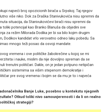
kupi najveći broj opozicionih birača u Srpskoj. Taj njegov
utno više niko. Dok za Draška Stanivukovića nisu spremni da
nuta situacija, da Stanivukovićevi birači nisu spremni da
a toliki potencijal kao Branko Blanuša da objedini sve
nja za režim Milorada Dodika jer bi sa bilo kojim drugim
 Dodikov kandidat vrlo verovatno odneo laku pobedu. Sa
 imao mnogo teži posao da osvoji mandate.
 ovog vremena i ove političke žabokrečine u kojoj se mi
erziteta i nauke, mislim da nije dovoljno spreman da se
li trenutni političari. Dakle, on je jedan potpuno netipičan
litičkim sistemima sa višim stepenom demokratije i
olitičar pre svog vremena i bojim se da mu je to i najveća
radonačelnika Banje Luke, posebno u kontekstu njegovih
ezultate? Otkud toliki nivo samouvjerenosti i da li on realno
olitičkoj strategiji?