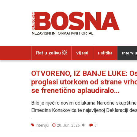
Rat u zalivu 💥
Vijesti
Politika
Intervju
OTVORENO, IZ BANJE LUKE: Osta
proglasi utorkom od strane vrho
se frenetično aplaudiralo...
Bilo je riječi o novim odlukama Narodne skupštin
Elmedina Konakovića te najavljenoj Deklaraciji d
Intervjui
20. Jun. 2026
0