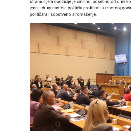
strane dijela opozicije je cinično, posebno od onih koj
jedni i drugi nastoje politički profitirati u izbornoj g
političara i sopstveno siromašenje.