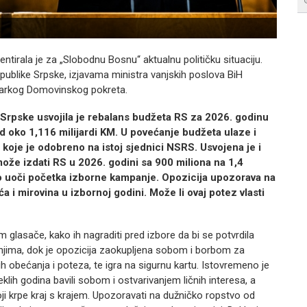
mentirala je za „Slobodnu Bosnu“ aktualnu političku situaciju.
publike Srpske, izjavama ministra vanjskih poslova BiH
ičarkog Domovinskog pokreta.
 Srpske usvojila je rebalans budžeta RS za 2026. godinu
d oko 1,116 milijardi KM. U povećanje budžeta ulaze i
je je odobreno na istoj sjednici NSRS. Usvojena je i
ože izdati RS u 2026. godini sa 900 miliona na 1,4
lo uoči početka izborne kampanje. Opozicija upozorava na
a i mirovina u izbornoj godini. Može li ovaj potez vlasti
 glasače, kako ih nagraditi pred izbore da bi se potvrdila
o njima, dok je opozicija zaokupljena sobom i borbom za
ih obećanja i poteza, te igra na sigurnu kartu. Istovremeno je
eklih godina bavili sobom i ostvarivanjem ličnih interesa, a
i krpe kraj s krajem. Upozoravati na dužničko ropstvo od