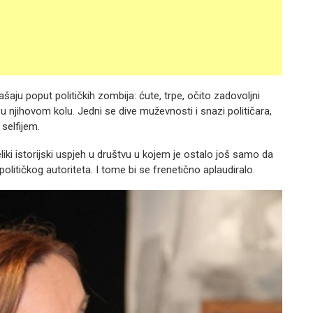
našaju poput političkih zombija: ćute, trpe, očito zadovoljni
 u njihovom kolu. Jedni se dive muževnosti i snazi političara,
selfijem.
liki istorijski uspjeh u društvu u kojem je ostalo još samo da
litičkog autoriteta. I tome bi se frenetično aplaudiralo.