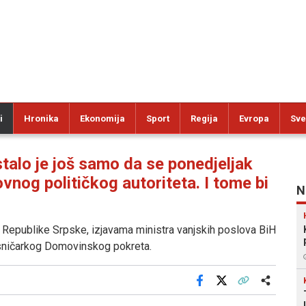
i
Hronika
Ekonomija
Sport
Regija
Evropa
Sve
lo je još samo da se ponedjeljak
vnog političkog autoriteta. I tome bi
N
e Republike Srpske, izjavama ministra vanjskih poslova BiH
esničarkog Domovinskog pokreta.
Facebook
X
Kopiraj link
Više