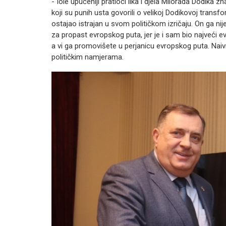
- Iole upućeniji pratioci lika i djela Milorada Dodika zn
koji su punih usta govorili o velikoj Dodikovoj transfo
ostajao istrajan u svom političkom izričaju. On ga nij
za propast evropskog puta, jer je i sam bio najveći 
a vi ga promovišete u perjanicu evropskog puta. Nai
političkim namjerama.