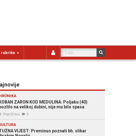
 rubrike
ajnovije
HRONIKA
KOBAN ZARON KOD MEDULINA: Poljaku (40)
pozlilo na velikoj dubini, nije mu bilo spasa
Prije 23 min
0
KULTURA
TUŽNA VIJEST: Preminuo poznati bh. slikar
Ibrahim Novalić