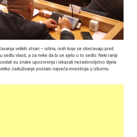
ćavanja velikih stvari – istina, onih koje se obećavaju pred
 sedlu vlasti, a za neke da bi se sjelo u to sedlo. Neki raniji
poslali su znake upozorenja i iskazali nezadovoljstvo dijela
veliko zaduživanje postalo najveća investicija u izbornu