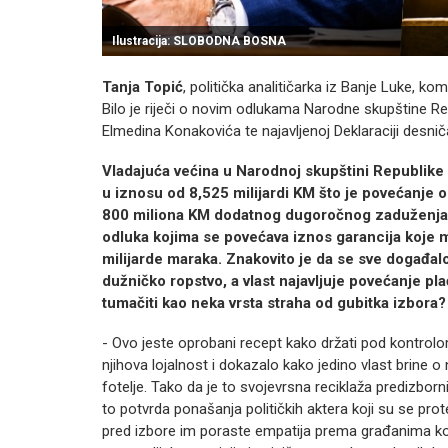
Ilustracija: SLOBODNA BOSNA
Tanja Topić
, politička analitičarka iz Banje Luke, ko
Bilo je riječi o novim odlukama Narodne skupštine Re
Elmedina Konakovića te najavljenoj Deklaraciji desn
Vladajuća većina u Narodnoj skupštini Republike
u iznosu od 8,525 milijardi KM što je povećanje o
800 miliona KM dodatnog dugoročnog zaduženja ko
odluka kojima se povećava iznos garancija koje m
milijarde maraka. Znakovito je da se sve događa
dužničko ropstvo, a vlast najavljuje povećanje plać
tumačiti kao neka vrsta straha od gubitka izbora?
- Ovo jeste oprobani recept kako držati pod kontrolom
njihova lojalnost i dokazalo kako jedino vlast brine 
fotelje. Tako da je to svojevrsna reciklaža predizborn
to potvrda ponašanja političkih aktera koji su se prot
pred izbore im poraste empatija prema građanima koj