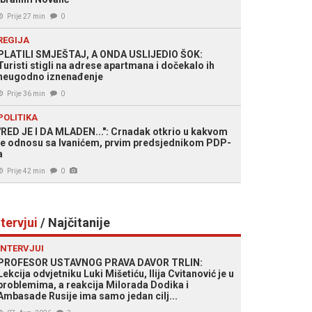
Prije 27 min
0
REGIJA
PLATILI SMJEŠTAJ, A ONDA USLIJEDIO ŠOK:
Turisti stigli na adrese apartmana i dočekalo ih
neugodno iznenađenje
Prije 36 min
0
POLITIKA
"RED JE I DA MLADEN...": Crnadak otkrio u kakvom
je odnosu sa Ivanićem, prvim predsjednikom PDP-
a
Prije 42 min
0
ntervjui
/ Najčitanije
INTERVJUI
PROFESOR USTAVNOG PRAVA DAVOR TRLIN:
Lekcija odvjetniku Luki Mišetiću, Ilija Cvitanović je u
problemima, a reakcija Milorada Dodika i
Ambasade Rusije ima samo jedan cilj...