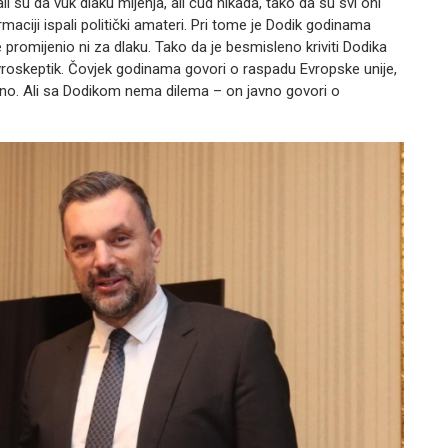
ali su da vuk dlaku mijenja, ali ćud nikada, tako da su svi oni
rmaciji ispali politički amateri. Pri tome je Dodik godinama
e promijenio ni za dlaku. Tako da je besmisleno kriviti Dodika
evroskeptik. Čovjek godinama govori o raspadu Evropske unije,
vno. Ali sa Dodikom nema dilema – on javno govori o