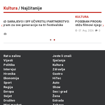
Kultura
/ Najčitanije
Previous
N
KULTURA
POSEBAN PROGRAM SFF-a POSVEĆEN BÉLI TARRU: U Sarajevo
stižu filmovi njegovih najuspješnijih studenata
07. Avg. 2026
0
Rat u zalivu
Jeste li znali
Vijesti
Sjećanje
Politika
Kultura
Intervjui
Zdravlje
Hronika
Gastro
Ekonomija
HiTec
Sport
Auto
Regija
Show
Evropa
Sex i grad
Svijet
Žena
Društvo
Estrada
Mini market
Zabava