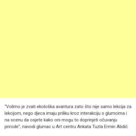
“Volimo je zvati ekološka avantura zato što nije samo lekcija za
lekcijom, nego djeca imaju priliku kroz interakciju s glumcima i
na scenu da osjete kako oni mogu to doprinjeti očuvanju
prirode”, navodi glumac u Art centru Ankata Tuzla Ermin Abdić.