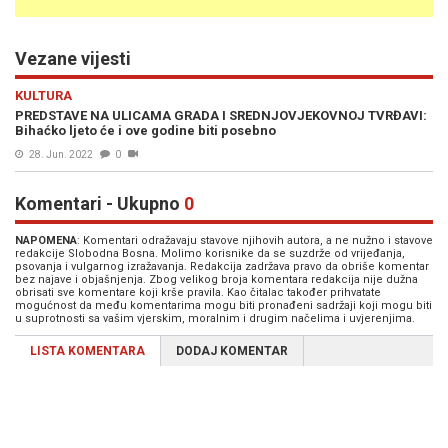
Vezane vijesti
KULTURA
PREDSTAVE NA ULICAMA GRADA I SREDNJOVJEKOVNOJ TVRĐAVI:
Bihaćko ljeto će i ove godine biti posebno
28. Jun. 2022
0
Komentari - Ukupno
0
NAPOMENA
: Komentari odražavaju stavove njihovih autora, a ne nužno i stavove
redakcije Slobodna Bosna. Molimo korisnike da se suzdrže od vrijeđanja,
psovanja i vulgarnog izražavanja. Redakcija zadržava pravo da obriše komentar
bez najave i objašnjenja. Zbog velikog broja komentara redakcija nije dužna
obrisati sve komentare koji krše pravila. Kao čitalac također prihvatate
mogućnost da među komentarima mogu biti pronađeni sadržaji koji mogu biti
u suprotnosti sa vašim vjerskim, moralnim i drugim načelima i uvjerenjima.
LISTA KOMENTARA
DODAJ KOMENTAR