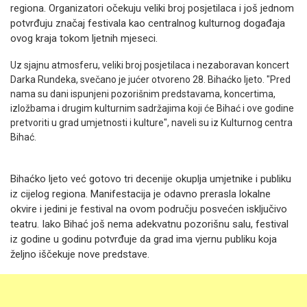
regiona. Organizatori očekuju veliki broj posjetilaca i još jednom
potvrđuju značaj festivala kao centralnog kulturnog događaja
ovog kraja tokom ljetnih mjeseci.
Uz sjajnu atmosferu, veliki broj posjetilaca i nezaboravan koncert
Darka Rundeka, svečano je jućer otvoreno 28. Bihaćko ljeto. "Pred
nama su dani ispunjeni pozorišnim predstavama, koncertima,
izložbama i drugim kulturnim sadržajima koji će Bihać i ove godine
pretvoriti u grad umjetnosti i kulture", naveli su iz Kulturnog centra
Bihać.
Bihaćko ljeto već gotovo tri decenije okuplja umjetnike i publiku
iz cijelog regiona. Manifestacija je odavno prerasla lokalne
okvire i jedini je festival na ovom području posvećen isključivo
teatru. Iako Bihać još nema adekvatnu pozorišnu salu, festival
iz godine u godinu potvrđuje da grad ima vjernu publiku koja
željno iščekuje nove predstave.