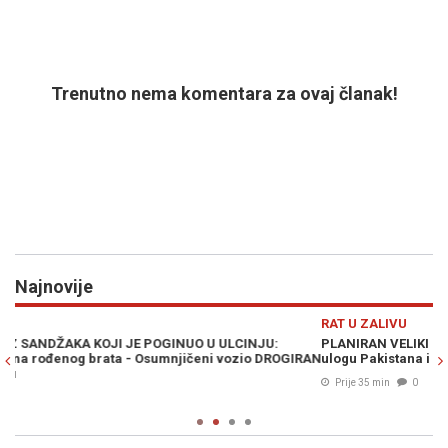
Trenutno nema komentara za ovaj članak!
Najnovije
Previous
N
RAT U ZALIVU
D
PLANIRAN VELIKI KOPNENI NAPAD NA IRAN: Pezeškijan otkrio
O
RAN
ulogu Pakistana i Avganistana - "Plan neprijatelja je propao"
n
Prije 35 min
0