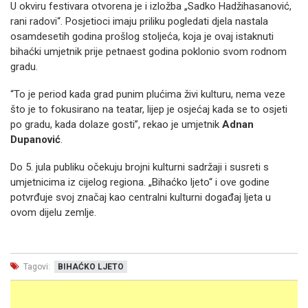
U okviru festivara otvorena je i izložba „Sadko Hadžihasanović,
rani radovi“. Posjetioci imaju priliku pogledati djela nastala
osamdesetih godina prošlog stoljeća, koja je ovaj istaknuti
bihaćki umjetnik prije petnaest godina poklonio svom rodnom
gradu.
“To je period kada grad punim plućima živi kulturu, nema veze
što je to fokusirano na teatar, lijep je osjećaj kada se to osjeti
po gradu, kada dolaze gosti”, rekao je umjetnik
Adnan
Dupanović
.
Do 5. jula publiku očekuju brojni kulturni sadržaji i susreti s
umjetnicima iz cijelog regiona. „Bihaćko ljeto“ i ove godine
potvrđuje svoj značaj kao centralni kulturni događaj ljeta u
ovom dijelu zemlje.
Tagovi:
BIHAĆKO LJETO