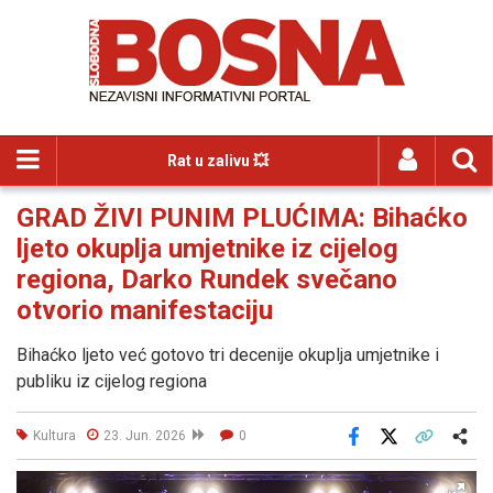
Rat u zalivu 💥
GRAD ŽIVI PUNIM PLUĆIMA: Bihaćko
ljeto okuplja umjetnike iz cijelog
regiona, Darko Rundek svečano
otvorio manifestaciju
Bihaćko ljeto već gotovo tri decenije okuplja umjetnike i
publiku iz cijelog regiona
Kultura
23. Jun. 2026
0
Facebook
X
Kopiraj link
Više