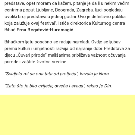
predstave, opet moram da kažem, pitanje je da li u nekim većim
centrima poput Ljubljane, Beograda, Zagreba, ljudi pogledaju
ovoliki broj predstava u jednoj godini. Ovo je defintivno publika
koja zalužuje ovaj festival”, ističe direktorica Kulturnog centra
Bihać
Erna Begatović-Huremagić.
Bihaćkom ljetu posebno se raduju najmlađi. Ovdje se ljubav
prema kulturi i umjetnosti razvija od najranije dobi. Predstava za
djecu „Čuvari prirode” mališanima približava važnost očuvanja
prirode i zaštite životne sredine.
“Svidjelo mi se ona teta od proljeća”, kazala je Nora.
“Zato što je bilo cvijeća, drveća i svega”, rekao je Din.