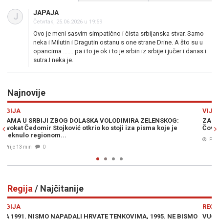
JAPAJA
J
Četvrtak, 25.06.2026 u 19:59
Ovo je meni sasvim simpatično i čista srbijanska stvar. Samo
neka i Milutin i Dragutin ostanu s one strane Drine. A što su u
opancima ....... pa i to je ok i to je srbin iz srbije i jučer i danas i
sutra.I neka je.
Najnovije
Previous
N
VIJESTI
ZAISKRILO U MOSTARU: Šemsudin Mehmedović razbjesnio
Čovićeve ljude, pale teške optužbe i uvrede...
Prije 26 min
0
Regija
/ Najčitanije
Previous
N
REGIJA
 BISMO
VUČIĆ PIJAN KAO LETVA OBRAĆA SE NACIJI: “Ova ti je lepa