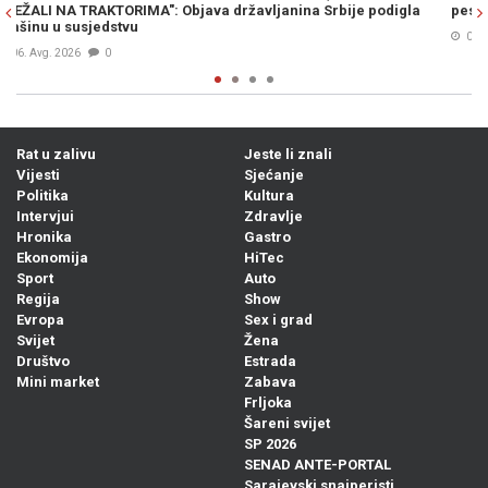
gla
pesma, prelepa…” (VIDEO)
06. Avg. 2026
0
Rat u zalivu
Jeste li znali
Vijesti
Sjećanje
Politika
Kultura
Intervjui
Zdravlje
Hronika
Gastro
Ekonomija
HiTec
Sport
Auto
Regija
Show
Evropa
Sex i grad
Svijet
Žena
Društvo
Estrada
Mini market
Zabava
Frljoka
Šareni svijet
SP 2026
SENAD ANTE-PORTAL
Sarajevski snajperisti