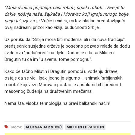
"Moja dvojica prijatelja, naši roboti, srpski roboti... Sve je tu
dakle, nošnja naša, šajkača i Moravac koji igraju mnogo bolje
nego ja",
izjavio je Vučić u videu, mrtav-hladan predstavljajući
ovaj nadrealni prizor kao viziju budućnosti Srbije.
Uz poruku da "Srbija mora biti moderna, ali i da čuva tradiciju",
predsjednik susjedne države je posebno pozvao mlade da dođu
i vide ovu "budućnost" na djelu. Dodao je i da su Milutin i
Dragutin tu da im "u svemu tome pomognu".
Kako će tačno Milutin i Dragutin pomoći u vođenju države,
ostaje da se vidi. Ipak, jedno je sigurno – snimak "srbijanskih
robota" koji vezu Moravac postao je apsolutni hit i predmet
masovnog čuđenja na društvenim mrežama.
Nema šta, visoka tehnologija na pravi balkanski način!
Tagovi:
ALEKSANDAR VUČIĆ
MILUTIN I DRAGUTIN