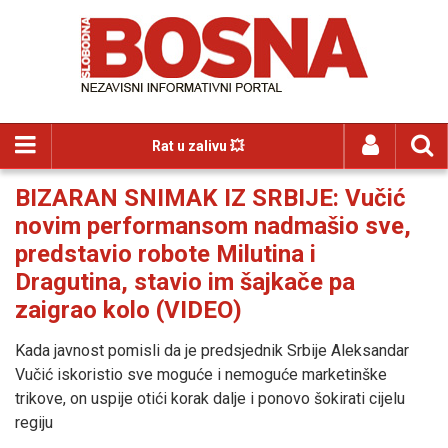
Rat u zalivu 💥
BIZARAN SNIMAK IZ SRBIJE: Vučić
novim performansom nadmašio sve,
predstavio robote Milutina i
Dragutina, stavio im šajkače pa
zaigrao kolo (VIDEO)
Kada javnost pomisli da je predsjednik Srbije Aleksandar
Vučić iskoristio sve moguće i nemoguće marketinške
trikove, on uspije otići korak dalje i ponovo šokirati cijelu
regiju