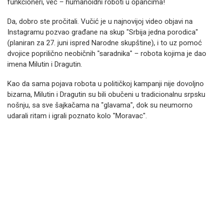
funkcioneri, već – humanoidni roboti u opancima!
Da, dobro ste pročitali. Vučić je u najnovijoj video objavi na
Instagramu pozvao građane na skup "Srbija jedna porodica"
(planiran za 27. juni ispred Narodne skupštine), i to uz pomoć
dvojice poprilično neobičnih "saradnika" – robota kojima je dao
imena Milutin i Dragutin.
Kao da sama pojava robota u političkoj kampanji nije dovoljno
bizarna, Milutin i Dragutin su bili obučeni u tradicionalnu srpsku
nošnju, sa sve šajkačama na "glavama", dok su neumorno
udarali ritam i igrali poznato kolo "Moravac".