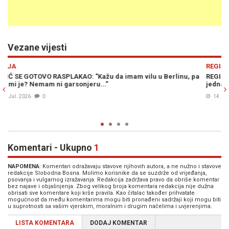
Vezane vijesti
Previous
N
REGIJA
u, pa
REGIJA BRUJI O VIP LOŽI U PARIZU: Srpski mediji slave Vučića, a
jedna činjenica ruši priču o "velikoj diplomatskoj pobjedi"
14. Jul. 2026
0
Komentari - Ukupno
1
NAPOMENA
: Komentari odražavaju stavove njihovih autora, a ne nužno i stavove
redakcije Slobodna Bosna. Molimo korisnike da se suzdrže od vrijeđanja,
psovanja i vulgarnog izražavanja. Redakcija zadržava pravo da obriše komentar
bez najave i objašnjenja. Zbog velikog broja komentara redakcija nije dužna
obrisati sve komentare koji krše pravila. Kao čitalac također prihvatate
mogućnost da među komentarima mogu biti pronađeni sadržaji koji mogu biti
u suprotnosti sa vašim vjerskim, moralnim i drugim načelima i uvjerenjima.
LISTA KOMENTARA
DODAJ KOMENTAR