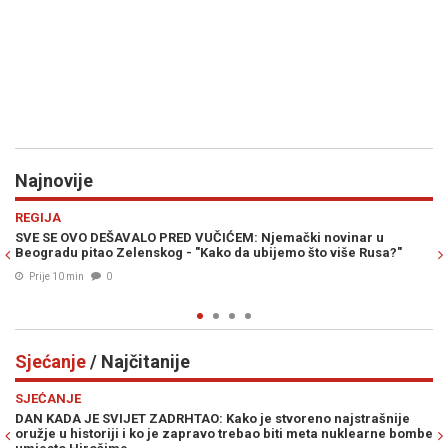
Najnovije
Previous
N
REGIJA
R
SVE SE OVO DEŠAVALO PRED VUČIĆEM: Njemački novinar u
HI
Beogradu pitao Zelenskog - "Kako da ubijemo što više Rusa?"
"S
pr
Prije 10 min
0
Sjećanje
/ Najčitanije
Previous
N
SJEĆANJE
S
DAN KADA JE SVIJET ZADRHTAO: Kako je stvoreno najstrašnije
UB
oružje u historiji i ko je zapravo trebao biti meta nuklearne bombe
lo