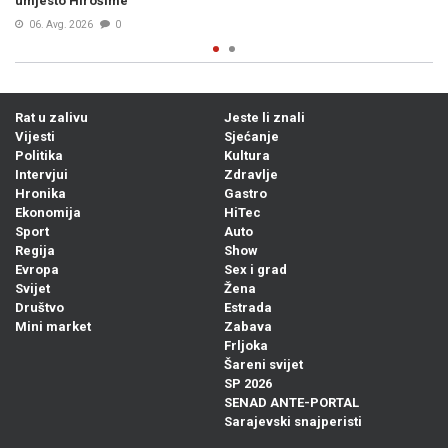
umjesto Hirošime
06. Avg. 2026
0
Rat u zalivu
Jeste li znali
Vijesti
Sjećanje
Politika
Kultura
Intervjui
Zdravlje
Hronika
Gastro
Ekonomija
HiTec
Sport
Auto
Regija
Show
Evropa
Sex i grad
Svijet
Žena
Društvo
Estrada
Mini market
Zabava
Frljoka
Šareni svijet
SP 2026
SENAD ANTE-PORTAL
Sarajevski snajperisti