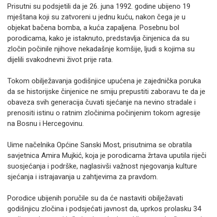
Prisutni su podsjetili da je 26. juna 1992. godine ubijeno 19
mještana koji su zatvoreni u jednu kuću, nakon čega je u
objekat bačena bomba, a kuća zapaljena. Posebnu bol
porodicama, kako je istaknuto, predstavlja činjenica da su
zločin počinile njihove nekadašnje komšije, ljudi s kojima su
dijelili svakodnevni život prije rata.
Tokom obilježavanja godišnjice upućena je zajednička poruka
da se historijske činjenice ne smiju prepustiti zaboravu te da je
obaveza svih generacija čuvati sjećanje na nevino stradale i
prenositi istinu o ratnim zločinima počinjenim tokom agresije
na Bosnu i Hercegovinu.
Uime načelnika Općine Sanski Most, prisutnima se obratila
savjetnica Amira Mujkić, koja je porodicama žrtava uputila riječi
suosjećanja i podrške, naglasivši važnost njegovanja kulture
sjećanja i istrajavanja u zahtjevima za pravdom.
Porodice ubijenih poručile su da će nastaviti obilježavati
godišnjicu zločina i podsjećati javnost da, uprkos prolasku 34