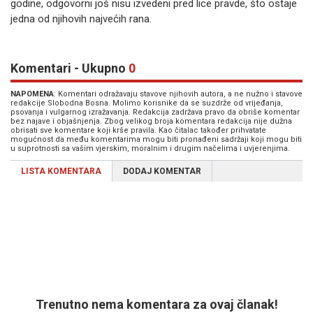
godine, odgovorni još nisu izvedeni pred lice pravde, što ostaje
jedna od njihovih najvećih rana.
Komentari - Ukupno
0
NAPOMENA
: Komentari odražavaju stavove njihovih autora, a ne nužno i stavove
redakcije Slobodna Bosna. Molimo korisnike da se suzdrže od vrijeđanja,
psovanja i vulgarnog izražavanja. Redakcija zadržava pravo da obriše komentar
bez najave i objašnjenja. Zbog velikog broja komentara redakcija nije dužna
obrisati sve komentare koji krše pravila. Kao čitalac također prihvatate
mogućnost da među komentarima mogu biti pronađeni sadržaji koji mogu biti
u suprotnosti sa vašim vjerskim, moralnim i drugim načelima i uvjerenjima.
LISTA KOMENTARA
DODAJ KOMENTAR
Trenutno nema komentara za ovaj članak!