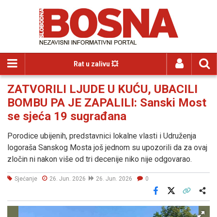
Rat u zalivu 💥
ZATVORILI LJUDE U KUĆU, UBACILI
BOMBU PA JE ZAPALILI: Sanski Most
se sjeća 19 sugrađana
Porodice ubijenih, predstavnici lokalne vlasti i Udruženja
logoraša Sanskog Mosta još jednom su upozorili da za ovaj
zločin ni nakon više od tri decenije niko nije odgovarao.
Sjećanje
26. Jun. 2026
26. Jun. 2026
0
Facebook
X
Kopiraj link
Više