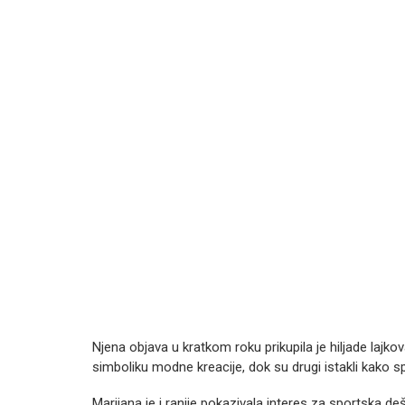
Njena objava u kratkom roku prikupila je hiljade lajkova
simboliku modne kreacije, dok su drugi istakli kako spo
Marijana je i ranije pokazivala interes za sportska d