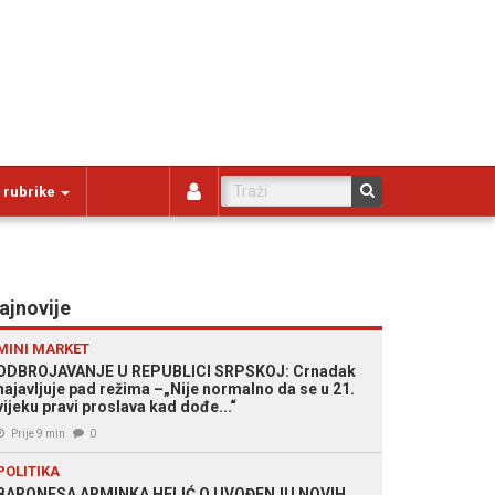
 rubrike
ajnovije
MINI MARKET
ODBROJAVANJE U REPUBLICI SRPSKOJ: Crnadak
najavljuje pad režima –„Nije normalno da se u 21.
vijeku pravi proslava kad dođe...“
Prije 9 min
0
POLITIKA
BARONESA ARMINKA HELIĆ O UVOĐENJU NOVIH