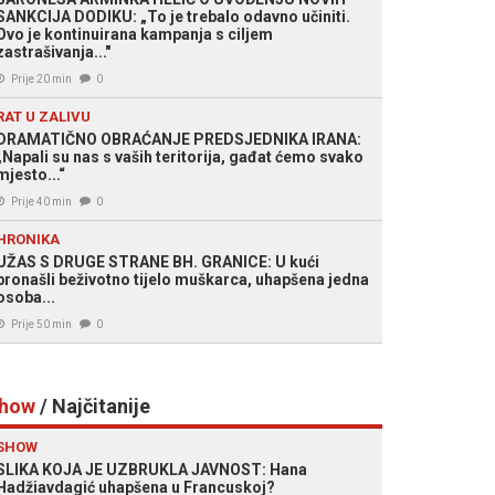
SANKCIJA DODIKU: „To je trebalo odavno učiniti.
Ovo je kontinuirana kampanja s ciljem
zastrašivanja..."
Prije 20 min
0
RAT U ZALIVU
DRAMATIČNO OBRAĆANJE PREDSJEDNIKA IRANA:
„Napali su nas s vaših teritorija, gađat ćemo svako
mjesto...“
Prije 40 min
0
HRONIKA
UŽAS S DRUGE STRANE BH. GRANICE: U kući
pronašli beživotno tijelo muškarca, uhapšena jedna
osoba...
Prije 50 min
0
how
/ Najčitanije
SHOW
SLIKA KOJA JE UZBRUKLA JAVNOST: Hana
Hadžiavdagić uhapšena u Francuskoj?