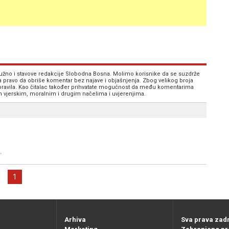
 nužno i stavove redakcije Slobodna Bosna. Molimo korisnike da se suzdrže
va pravo da obriše komentar bez najave i objašnjenja. Zbog velikog broja
 pravila. Kao čitalac također prihvatate mogućnost da među komentarima
im vjerskim, moralnim i drugim načelima i uvjerenjima.
.
1
Arhiva
Sva prava zad