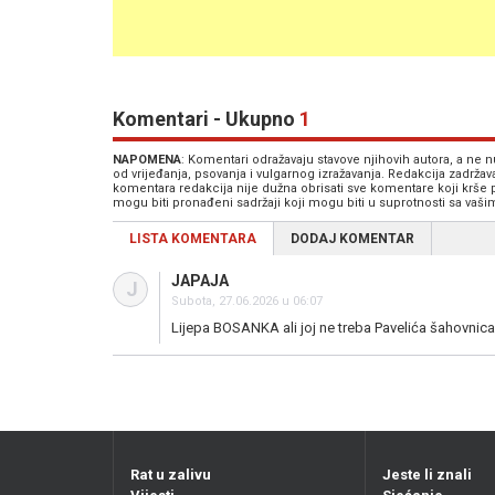
Komentari - Ukupno
1
NAPOMENA
: Komentari odražavaju stavove njihovih autora, a ne
od vrijeđanja, psovanja i vulgarnog izražavanja. Redakcija zadrža
komentara redakcija nije dužna obrisati sve komentare koji krše
mogu biti pronađeni sadržaji koji mogu biti u suprotnosti sa vaš
LISTA KOMENTARA
DODAJ KOMENTAR
JAPAJA
J
Subota, 27.06.2026 u 06:07
Lijepa BOSANKA ali joj ne treba Pavelića šahovnica
Rat u zalivu
Jeste li znali