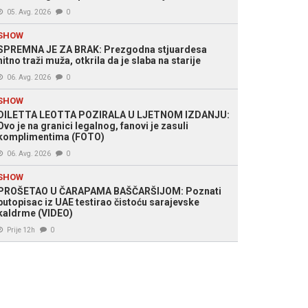
05. Avg. 2026
0
SHOW
SPREMNA JE ZA BRAK: Prezgodna stjuardesa
hitno traži muža, otkrila da je slaba na starije
06. Avg. 2026
0
SHOW
DILETTA LEOTTA POZIRALA U LJETNOM IZDANJU:
Ovo je na granici legalnog, fanovi je zasuli
komplimentima (FOTO)
06. Avg. 2026
0
SHOW
PROŠETAO U ČARAPAMA BAŠČARŠIJOM: Poznati
putopisac iz UAE testirao čistoću sarajevske
kaldrme (VIDEO)
Prije 12h
0