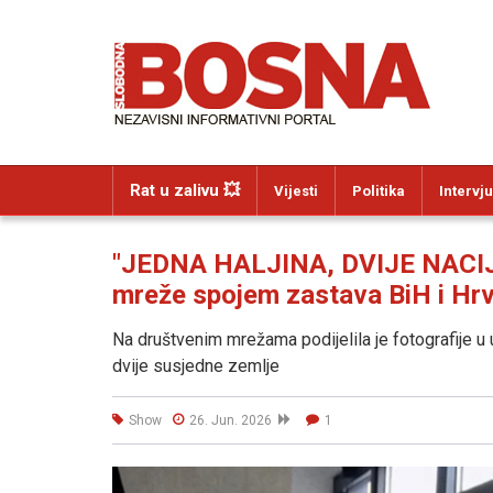
Rat u zalivu 💥
Vijesti
Politika
Intervju
"JEDNA HALJINA, DVIJE NACIJE
mreže spojem zastava BiH i Hr
Na društvenim mrežama podijelila je fotografije u u
dvije susjedne zemlje
Show
26. Jun. 2026
1