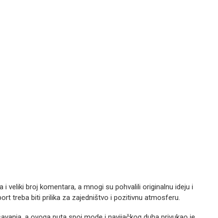
 i veliki broj komentara, a mnogi su pohvalili originalnu ideju i
rt treba biti prilika za zajedništvo i pozitivnu atmosferu.
ešavanja, a ovoga puta spoj mode i navijačkog duha privukao je