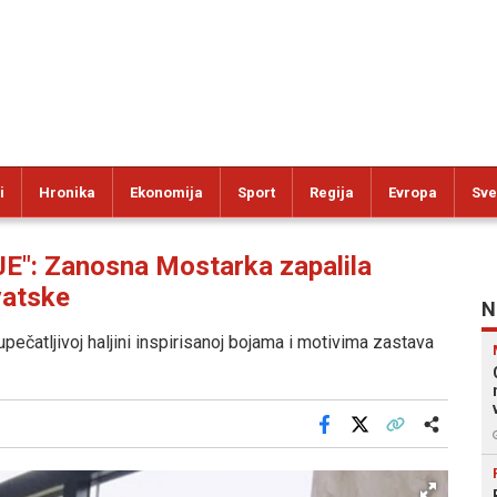
i
Hronika
Ekonomija
Sport
Regija
Evropa
Sve
": Zanosna Mostarka zapalila
vatske
N
pečatljivoj haljini inspirisanoj bojama i motivima zastava
Facebook
X
Kopiraj link
Više