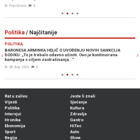
Prije 40 min
0
Politika
/ Najčitanije
Previous
N
POLITIKA
PO
BARONESA ARMINKA HELIĆ O UVOĐENJU NOVIH SANKCIJA
BO
DODIKU: „To je trebalo odavno učiniti. Ovo je kontinuirana
Pa
kampanja s ciljem zastrašivanja..."
ka
08. Avg. 2026
0
Rat u zalivu
Jeste li znali
Vijesti
Sjećanje
Politika
Kultura
Intervjui
Zdravlje
Hronika
Gastro
Ekonomija
HiTec
Sport
Auto
Regija
Show