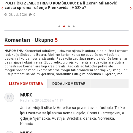
li
POLITIČKI ZEMLJOTRES U KOMŠILUKU: Da li Zoran Milanović
PL
zaista sprema rušenje Plenkovića i HDZ-a?
ip
08. Jul. 2026
0
Komentari - Ukupno
5
NAPOMENA
: Komentari odražavaju stavove njihovih autora, a ne nužno i stavove
redakcije Slobodna Bosna. Molimo korisnike da se suzdrže od vrijeđanja,
psovanja i vulgarnog izražavanja. Redakcija zadržava pravo da obriše komentar
bez najave i objašnjenja. Zbog velikog broja komentara redakcija nije dužna
obrisati sve komentare koji krše pravila. Kao čitalac također prihvatate
mogućnost da među komentarima mogu biti pronađeni sadržaji koji mogu biti
u suprotnosti sa vašim vjerskim, moralnim i drugim načelima i uvjerenjima.
LISTA KOMENTARA
DODAJ KOMENTAR
MURO
M
Nedjelja, 28.06.2026 u 11:17
Jeste li vidjeli slike iz Amerike sa prvenstava u fudbalu. Toliko
ljdi i zastava sa ljiljanima nema u cijeloj Bosni i Hercegovini, a
gdje je Njemacka, Austrija, Svedska, danska, Norveska,
Kanada........