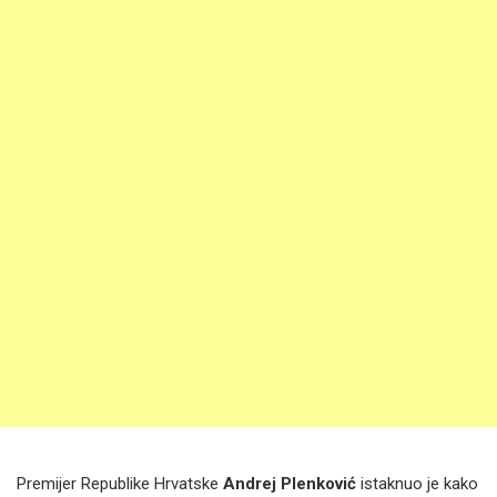
Premijer Republike Hrvatske
Andrej Plenković
istaknuo je kako