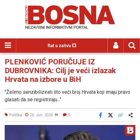
Rat u zalivu 💥
PLENKOVIĆ PORUČUJE IZ
DUBROVNIKA: Cilj je veći izlazak
Hrvata na izbore u BiH
"Želimo senzibilizirati što veći broj Hrvata koji imaju pravo
glasati da se registriraju..."
Politika
26. Jun. 2026
5
Facebook
X
Kopiraj link
Više