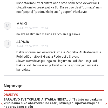
uspostavimo i treci entitet onda smo sami sebe devastirali i
otezali ionako tezak put ka EU. Da se ovo desi "pomaze" nam
nas "prijatelj" podmukla hijena "gospon" Plenkovic.
MMIKI
M
Petak, 26.06.2026 u 23:24
najava nastimanih mašina za brojanje glasova
JAPAJA
J
Petak, 26.06.2026 u 20:33
Dakle sprema se Leskovački voz iz Zagreba. Al džabe vam je.
Pobijediće najbolji Hrvat iz Federacije Slaven.
Slaven Kovačević je i legalan i legitiman i odličan. Bolji i od
Bakira i od Denisa iako je Hrvat a da ne spominjem ustaške
kandidate.
Najnovije
Previous
N
DRUŠTVO
H
SARAJEVO SVE TOPLIJE, A STABLA NESTAJU: "Sadnju na ovakvim
ŠT
vrućinama niko obrazovan ne radi", stručnjaci upozoravaju na
mo
neopravdanu sječu