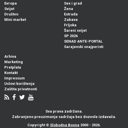
Evropa
Sex i grad
Svijet
Žena
Društvo
Estrada
Mini market
Zabava
Frljoka
Šareni svijet
SP 2026
SENAD ANTE-PORTAL
Sarajevski snajperisti
Arhiva
Marketing
Pretplata
Kontakt
Impressum
Uslovi korištenja
Zaštita privatnosti
Sva prava zadržana.
Zabranjeno preuzimanje sadržaja bez dozvole izdavača.
Copyright ©
Slobodna Bosna
2000 - 2026.