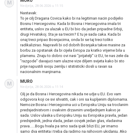
MURO
M
Nedjelja, 28.06.2026 u 11:15
Nastavak:
To je cilj Dragana Covica kako bi na legitiman nacin podijelio
Bosnu I Hercegovinu. Kada bi Bosna i Hercegovina imala tri
entiteta, uslov za ulazak u EU bi bio da jedan pripadne Srbiji,
drugi Hrvatskoj. Sta je sa trecim? E tu je sada caka. Kada bi
onaj treci pripao Bosnjacima, onda bi se taj treci toliko
radikalizirao. Napravili bi od dobrih Bosnjaka takve masine za
borbu za opstanak da bi cijela Evropa za kratko vrijeme bila u
plamenu. Znaju to dobro ovi nasi "prijatelji" iz EU, te nas zele da
"razgode" davajuci nam ulazne vize diljem svijeta kako bi sto
prije napustili svoju zemlju i ststisticki dosli u ravan sa
nacionalnim manjinama.
MURO
M
Nedjelja, 28.06.2026 u 11:14
Cilj je da Bosna i Hercegovina nikada ne udje u EU. Evo vam
odgovora koji ce svi shvatiti, cak i oni sa kupljenim diplomama.
Nemoze Bosna i Hercegovina uci u Evropsku Uniju sa troclanim
predsjednistvom i ovakvim drzavnim uredjednjem kakvo je
sada. Uslov ulaska u Evropsku Uniju su Evropska pravila, jedan
predsjednik, jedna vlada, jedan covjek jedan glas, vladavina
prava......Bogu hvala pa smo sada ipak blizi EU, jer imamo
samo dva entiteta i treba da radimo na njihovom ukidanju. Ako