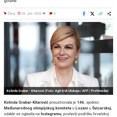
godine.
Žena
26. Jun. 2026
0
Facebook
X
Kopiraj link
Više
Kolinda Grabar - Kitarović (Foto: Agit Erdi Ulukaya / AFP / Profimedia)
Kolinda Grabar-Kitarović
prisustvovala je
146.
sjednici
Međunarodnog olimpijskog komiteta
u
Lozani
u
Švicarskoj
,
odakle se oglasila na
Instagramu
, poslavši podršku hrvatskoj