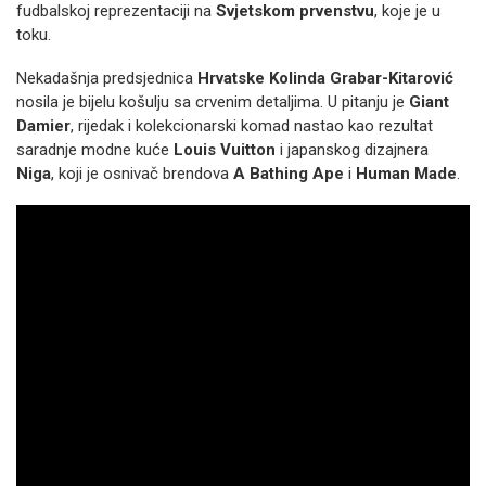
fudbalskoj reprezentaciji na
Svjetskom prvenstvu
, koje je u
toku.
Nekadašnja predsjednica
Hrvatske Kolinda Grabar-Kitarović
nosila je bijelu košulju sa crvenim detaljima. U pitanju je
Giant
Damier
, rijedak i kolekcionarski komad nastao kao rezultat
saradnje modne kuće
Louis Vuitton
i japanskog dizajnera
Niga
, koji je osnivač brendova
A Bathing Ape
i
Human Made
.