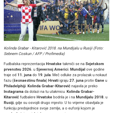
Kolinda Grabar - Kitarović 2018. na Mundijalu u Rusiji (Foto:
Sebnem Coskun / AFP / Profimedia)
Fudbalska reprezentacija
Hrvatske
takmiči se na
Svjetskom
prvenstvu 2026.
u
Sjevernoj Americi
.
Mundijal
ove godine
traje od
11. juna
do
19. jula
. Meč odluke za prolazak u nokaut
fazu (
šesnaestinu finala
)
Hrvati
igraju
27. juna
protiv
Gane
u
Philadelphiji
.
Kolinda Grabar-Kitarović
najavila je preko
Instagrama
da dolazi na tu utakmicu.
Kolinda Grabar-
Kitarović
fudbalere
Hrvatske
bodrila je i na
Mundijalu 2018.
u
Rusiji
, gdje su osvojili drugo mjesto. U to vrijeme obavljala je
funkciju predsjednice svoje zemlje, a o euforiji kojom je