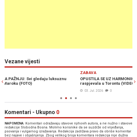
Vezane vijesti
Previous
N
ZABAVA
SP
OPUSTILA SE UZ HARMONIKU: Poslušajte kako se Kolinda
G
raspjevala u Torontu (VIDEO)
Ro
03. Jul. 2026
0
Komentari - Ukupno
0
NAPOMENA
: Komentari odražavaju stavove njihovih autora, a ne nužno i stavove
redakcije Slobodna Bosna. Molimo korisnike da se suzdrže od vrijeđanja,
psovanja i vulgarnog izražavanja. Redakcija zadržava pravo da obriše komentar
bez najave i objašnjenja. Zbog velikog broja komentara redakcija nije dužna