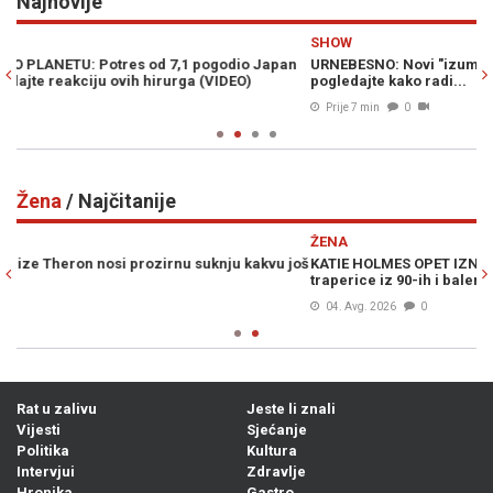
Najnovije
Previous
N
SHOW
H
n
URNEBESNO: Novi "izum" u trans bacio pivopije širom svijeta,
UŽ
pogledajte kako radi...
ce
Prije 7 min
0
Žena
/ Najčitanije
Previous
N
ŽENA
još
KATIE HOLMES OPET IZNENADILA: Kraljica ulične mode vratila je
traperice iz 90-ih i balerinke koje će se nositi čitavu jesen (FOTO)
04. Avg. 2026
0
Rat u zalivu
Jeste li znali
Vijesti
Sjećanje
Politika
Kultura
Intervjui
Zdravlje
Hronika
Gastro