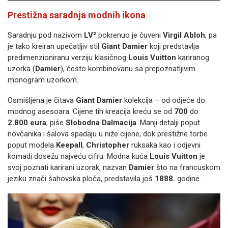
Prestižna saradnja modnih ikona
Saradnju pod nazivom
LV²
pokrenuo je čuveni
Virgil Abloh
, pa
je tako kreiran upečatljiv stil
Giant Damier
koji predstavlja
predimenzioniranu verziju klasičnog
Louis Vuitton
kariranog
uzorka (
Damier
), često kombinovanu sa prepoznatljivim
monogram uzorkom.
Osmišljena je čitava
Giant Damier
kolekcija – od odjeće do
modnog asesoara. Cijene tih kreacija kreću se od
700
do
2.800 eura
, piše
Slobodna Dalmacija
. Manji detalji poput
novčanika i šalova spadaju u niže cijene, dok prestižne torbe
poput modela
Keepall
,
Christopher
ruksaka kao i odjevni
komadi dosežu najveću cifru. Modna kuća
Louis Vuitton
je
svoj poznati karirani uzorak, nazvan
Damier
što na francuskom
jeziku znači šahovska ploča, predstavila još
1888.
godine.