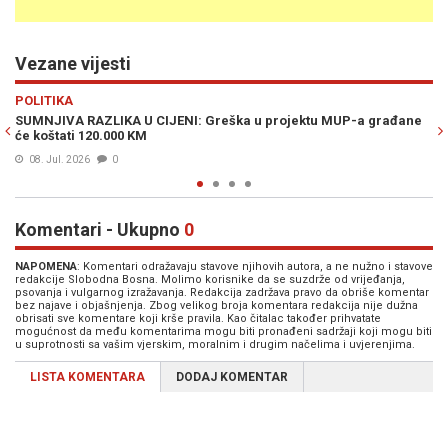
Vezane vijesti
Previous
N
VIJESTI
-a građane
ŠTA SE DOGAĐA U REPUBLICI SRPSKOJ: Policija poziva gra
da zaštite svoju imovinu...
07. Jul. 2026
1
Komentari - Ukupno
0
NAPOMENA
: Komentari odražavaju stavove njihovih autora, a ne nužno i stavove
redakcije Slobodna Bosna. Molimo korisnike da se suzdrže od vrijeđanja,
psovanja i vulgarnog izražavanja. Redakcija zadržava pravo da obriše komentar
bez najave i objašnjenja. Zbog velikog broja komentara redakcija nije dužna
obrisati sve komentare koji krše pravila. Kao čitalac također prihvatate
mogućnost da među komentarima mogu biti pronađeni sadržaji koji mogu biti
u suprotnosti sa vašim vjerskim, moralnim i drugim načelima i uvjerenjima.
LISTA KOMENTARA
DODAJ KOMENTAR