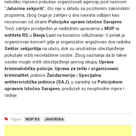
nekoliko mjeseci pokušao organizovati agenciju pod nazivom
"Jahorina sekjuriti"
, što nije u skladu sa pozitivnim zakonskim
propisima, zbog čega je zahtjev u dva navrata odbijen kao
neosnovan od strane
Policijske uprave Istočno Sarajevo
.
Treći zahtjev proslijeđen je nadležnim upravama u
MUP-u
entiteta RS
u
Banja Luci
na konačno odlučivanje. U petak je
organizovan koncert gdje je organizator angažovao dva radnika
Sektor sekjuritija
na ulazu, dok su unutrašnje obezbjeđenje
pokušale vršiti neovlaštene osobe. Zbog saznanja da bi takve
osobe mogle vršiti obezbjeđenje javnog skupa,
Uprava
kriminalističke policije
,
Uprava za teški i organizovani
kriminalitet
, jedinice
Žandarmerije
i
Specijalna
antiteroristička jedinica (SAJ)
, u saradnji sa
Policijskom
upravom Istočno Sarajevo
, preduzeli su neophodne mjere i
radnje.
Tagovi:
MUP RS
JAHORINA