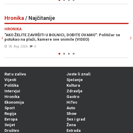
Hronika
/ Najčitanije
Previous
N
HRONIKA
itičar se
SMRT OPASNOG KRIMINALCA: Bešlić pronađen mrtav u za
služio je kaznu zbog ovih djela...
07. Avg. 2026
0
Rat u zalivu
Jeste li znali
Vijesti
Sjećanje
Politika
Kultura
Intervjui
Zdravlje
Hronika
Gastro
Ekonomija
HiTec
Sport
Auto
Regija
Show
Evropa
Sex i grad
Svijet
Žena
Društvo
Estrada