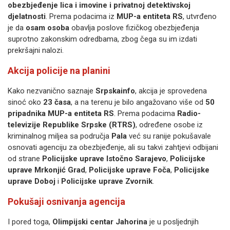
obezbjeđenje lica i imovine i privatnoj detektivskoj
djelatnosti
. Prema podacima iz
MUP-a entiteta RS
, utvrđeno
je da
osam osoba
obavlja poslove fizičkog obezbjeđenja
suprotno zakonskim odredbama, zbog čega su im izdati
prekršajni nalozi.
Akcija policije na planini
Kako nezvanično saznaje
Srpskainfo
, akcija je sprovedena
sinoć oko
23 časa
, a na terenu je bilo angažovano više od
50
pripadnika MUP-a entiteta RS
. Prema podacima
Radio-
televizije Republike Srpske (RTRS)
, određene osobe iz
kriminalnog miljea sa područja
Pala
već su ranije pokušavale
osnovati agenciju za obezbjeđenje, ali su takvi zahtjevi odbijani
od strane
Policijske uprave Istočno Sarajevo
,
Policijske
uprave Mrkonjić Grad
,
Policijske uprave Foča
,
Policijske
uprave Doboj
i
Policijske uprave Zvornik
.
Pokušaji osnivanja agencija
I pored toga,
Olimpijski centar Jahorina
je u posljednjih