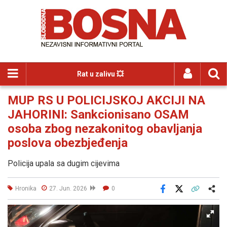
Rat u zalivu 💥
MUP RS U POLICIJSKOJ AKCIJI NA
JAHORINI: Sankcionisano OSAM
osoba zbog nezakonitog obavljanja
poslova obezbjeđenja
Policija upala sa dugim cijevima
Hronika
27. Jun. 2026
0
Facebook
X
Kopiraj link
Više